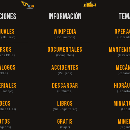
CIONES
INFORMACIÓN
TEM
nuales
Wikipedia
Opera
r y Usuario)
(Documentos)
(Operad
ursos
Documentales
Manteni
ivos PPTs)
(Completos)
(Instruc
álogos
Accidentes
Mecán
PDFs)
(Peligros)
(Repara
eriales
Descargar
Hidráu
a Trabajo)
(Gratuitos)
(Tecnolo
ídeos
Libros
Miniat
Calidad FHD)
(Sin Registrarse)
(Escal
otos
Gratis
Mine
ágenes)
(Bajar)
(Gigant