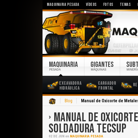
MAQUINARIA PESADA
VÍDEOS
FOTOS
TEMAS
MAQUINARIA
GIGANTES
SUB
PESADA
MÁQUINAS
MINERÍ
Excavadora
Cargador
Re
Hidráulica
Frontal
Inicio
Blog
Manual de Oxicorte de Metale
MANUAL DE OXICORTE
SOLDADURA TECSUP
02
DE
JUN
en
MAQUINARIA PESADA