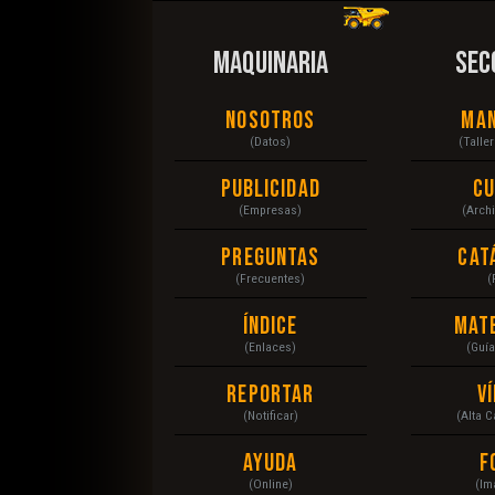
MAQUINARIA
SEC
Nosotros
Ma
(Datos)
(Talle
Publicidad
C
(Empresas)
(Arch
Preguntas
Cat
(Frecuentes)
(
Índice
Mat
(Enlaces)
(Guí
Reportar
V
(Notificar)
(Alta 
Ayuda
F
(Online)
(Im