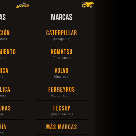
AS
MARCAS
ción
Caterpillar
ores)
(Compañia)
miento
Komatsu
ción)
(Fabricante)
ica
Volvo
ción)
(Empresa)
lica
Ferreyros
gías)
(Corporación)
uras
Tecsup
a)
(Capacitación)
ría
Más Marcas
es)