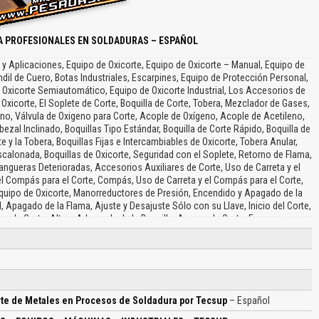
A PROFESIONALES EN SOLDADURAS – ESPAÑOL
s y Aplicaciones, Equipo de Oxicorte, Equipo de Oxicorte – Manual, Equipo de
il de Cuero, Botas Industriales, Escarpines, Equipo de Protección Personal,
Oxicorte Semiautomático, Equipo de Oxicorte Industrial, Los Accesorios de
xicorte, El Soplete de Corte, Boquilla de Corte, Tobera, Mezclador de Gases,
eno, Válvula de Oxigeno para Corte, Acople de Oxígeno, Acople de Acetileno,
bezal Inclinado, Boquillas Tipo Estándar, Boquilla de Corte Rápido, Boquilla de
e y la Tobera, Boquillas Fijas e Intercambiables de Oxicorte, Tobera Anular,
alonada, Boquillas de Oxicorte, Seguridad con el Soplete, Retorno de Flama,
ngueras Deterioradas, Accesorios Auxiliares de Corte, Uso de Carreta y el
el Compás para el Corte, Compás, Uso de Carreta y el Compás para el Corte,
uipo de Oxicorte, Manorreductores de Presión, Encendido y Apagado de la
 Apagado de la Flama, Ajuste y Desajuste Sólo con su Llave, Inicio del Corte,
tura de Corte, Altura Adecuada de la Boquilla, Avance de Corte, Errores y
 Planchas de Acero, Corte Perfecto, Corte Aceptable, Corte en Producción,
lidad, Corte Buena Calidad, Defectos de Corte Más Comunes, Boquilla Sucia,
asiado Lento, Distancia de la Boquilla, Corte con Surcos, Distancia de la
oger con Guantes las Piezas Calientes, ¿En Qué se Diferencia una Boquilla de
s de Boquilla, Protección y Guantes al Momento de Oxicorte…
rte de Metales en Procesos de Soldadura por Tecsup
– Español