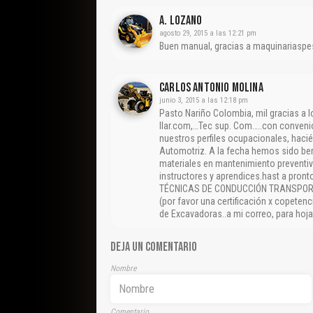
A. Lozano
agosto 29, 2015 a las 12:21 pm
Buen manual, gracias a maquinariaspes
CARLOS ANTONIO MOLINA
junio 3, 2015 a las 12:18 pm
Pasto Nariño Colombia, mil gracias a 
llar.com,…Tec sup. Com…..con conveni
nuestros perfiles ocupacionales, hac
Automotriz. A la fecha hemos sido bene
materiales en mantenimiento preventiv
instructores y aprendices.hast a pro
TÉCNICAS DE CONDUCCIÓN TRANSPORTE….
(por favor una certificación x copete
de Excavadoras..a mi correo, para hoja
DEJA UN COMENTARIO
Nombre
Comentario