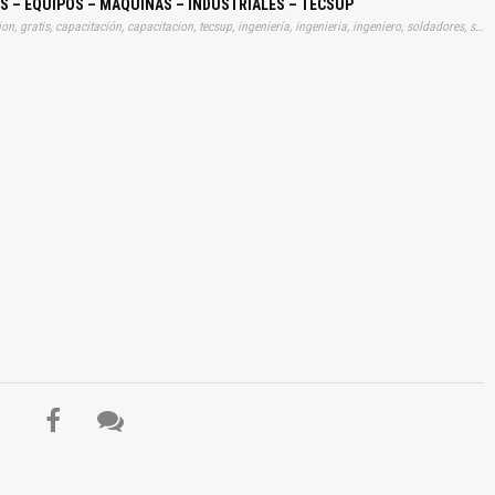
S – EQUIPOS – MÁQUINAS – INDUSTRIALES – TECSUP
Tags: manual, instrucciones, manuales, manualitos, informacion, gratis, capacitación, capacitacion, tecsup, ingeniería, ingenieria, ingeniero, soldadores, soldando, soldadura, soldaduras, oxicortes, oxicortando, metal, maquinas, industrial, equipos, pesados, aprender, descargas
El Título es incorrecto según el contenido.
Texto o Imagen de portada son erróneos.
No carga o no se visualiza el contenido.
Reportar otro tipo de error...