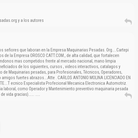
adas.org y a los autores
los señores que laboran en la Empresa Maquinarias Pesadas. Org…..Cartepi
os de la Empresa OROSCO CATT.COM., de alta calidad, que fortalecen
iéndonos mas competidos frente al mercado nacional, mano limpia
ficiados de los siguientes, cursos , videos interactivos, catalagos y
o de Maquinarias pesadas, para Profesionales, Técnicos, Operadores,
nto amigos fuertes abrazos….Atte . CARLOS ANTONIO MOLINA LICENCIADO EN
T ecnico Especialista Profecional Mecanica Electronica Automotriz.
ncia laboral, como Operador y Mantenimiento preventivo maquinaria pesada
 de vida gracias)……. ……