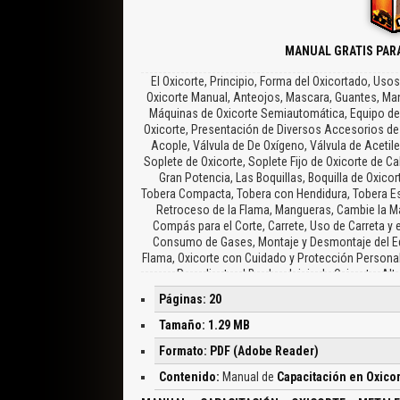
MANUAL GRATIS PAR
El Oxicorte, Principio, Forma del Oxicortado, Uso
Oxicorte Manual, Anteojos, Mascara, Guantes, Mand
Máquinas de Oxicorte Semiautomática, Equipo de 
Oxicorte, Presentación de Diversos Accesorios de O
Acople, Válvula de De Oxígeno, Válvula de Acetil
Soplete de Oxicorte, Soplete Fijo de Oxicorte de Ca
Gran Potencia, Las Boquillas, Boquilla de Oxicort
Tobera Compacta, Tobera con Hendidura, Tobera Esc
Retroceso de la Flama, Mangueras, Cambie la Ma
Compás para el Corte, Carrete, Uso de Carreta y 
Consumo de Gases, Montaje y Desmontaje del Eq
Flama, Oxicorte con Cuidado y Protección Personal,
Precaliente el Borde e Inicie de Oxicorte, Al
Correcciones de Oxicorte, Oxicortado de Diversa
Páginas: 20
¿Qué se Observa en un Corte Biselado?, Buena Ca
Velocidad de Corte, Corte Aceptable, Corte Dem
Tamaño: 1.29 MB
Boquilla, Ajuste de Gases, Normas de Seguridad, C
Formato: PDF (Adobe Reader)
Corte con una de Soldadura?, Tipo
Contenido:
Manual de
Capacitación en Oxico