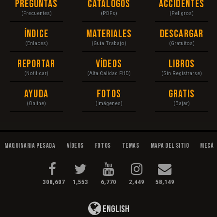
Preguntas
Catálogos
Accidentes
(Frecuentes)
(PDFs)
(Peligros)
Índice
Materiales
Descargar
(Enlaces)
(Guía Trabajo)
(Gratuitos)
Reportar
Vídeos
Libros
(Notificar)
(Alta Calidad FHD)
(Sin Registrarse)
Ayuda
Fotos
Gratis
(Online)
(Imágenes)
(Bajar)
Maquinaria Pesada
Vídeos
Fotos
Temas
Mapa del Sitio
Mecán
308,607
1,553
6,770
2,449
58,149
English