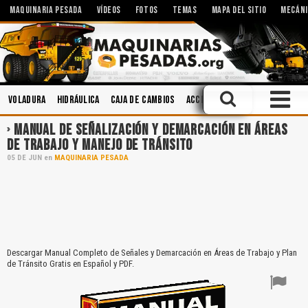
MAQUINARIA PESADA
VÍDEOS
FOTOS
TEMAS
MAPA DEL SITIO
MECÁNI
Voladura
Hidráulica
Caja de Cambios
Accidentes
Mantenimiento
MANUAL DE SEÑALIZACIÓN Y DEMARCACIÓN EN ÁREAS
DE TRABAJO Y MANEJO DE TRÁNSITO
05
DE
JUN
en
MAQUINARIA PESADA
Descargar Manual Completo de Señales y Demarcación en Áreas de Trabajo y Plan
de Tránsito Gratis en Español y PDF.