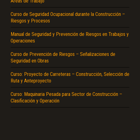
Áreas de Trabajo
Curso de Seguridad Ocupacional durante la Construcción –
Riesgos y Procesos
Manual de Seguridad y Prevención de Riesgos en Trabajos y
Operaciones
Curso de Prevención de Riesgos – Señalizaciones de
El Título es incorrecto según el contenido.
Seguridad en Obras
Texto o Imagen de portada son erróneos.
Curso: Proyecto de Carreteras – Construcción, Selección de
No carga o no se visualiza el contenido.
Ruta y Anteproyecto
Reportar otro tipo de error...
Curso: Maquinaria Pesada para Sector de Construcción –
Clasificación y Operación