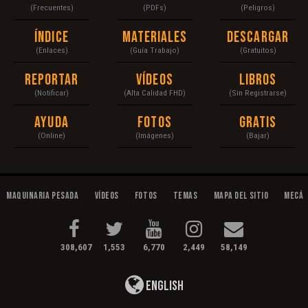
(Frecuentes)
(PDFs)
(Peligros)
Índice
Materiales
Descargar
(Enlaces)
(Guía Trabajo)
(Gratuitos)
Reportar
Vídeos
Libros
(Notificar)
(Alta Calidad FHD)
(Sin Registrarse)
Ayuda
Fotos
Gratis
(Online)
(Imágenes)
(Bajar)
Maquinaria Pesada
Vídeos
Fotos
Temas
Mapa del Sitio
Mecán
308,607
1,553
6,770
2,449
58,149
English