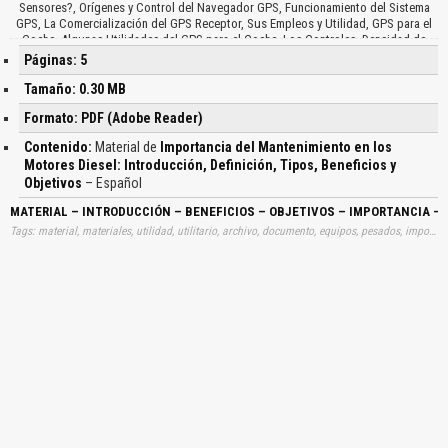
Sensores?, Orígenes y Control del Navegador GPS, Funcionamiento del Sistema
GPS, La Comercialización del GPS Receptor, Sus Empleos y Utilidad, GPS para el
Coche, Algunas Utilidades del GPS para el Coche, Los Controles, Densidad de
Tráfico…
Páginas: 5
Tamaño: 0.30 MB
Formato: PDF (Adobe Reader)
Contenido:
Material de
Importancia del Mantenimiento en los
Motores Diesel: Introducción, Definición, Tipos, Beneficios y
Objetivos
– Español
MATERIAL – INTRODUCCIÓN – BENEFICIOS – OBJETIVOS – IMPORTANCIA –
Tags: material, materiales, utilidad, utilitario, archivo, documento, equipos, pesados, importancias, mantenciones, manttención, motor, diésel, dísel, disel, introducciones, definiciones, clases, clasificación, aprender, descargas