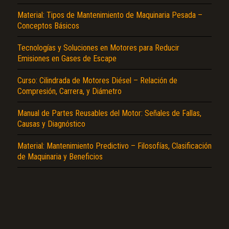
Material: Tipos de Mantenimiento de Maquinaria Pesada –
Conceptos Básicos
Tecnologías y Soluciones en Motores para Reducir
Emisiones en Gases de Escape
Curso: Cilindrada de Motores Diésel – Relación de
El Título es incorrecto según el contenido.
Compresión, Carrera, y Diámetro
Texto o Imagen de portada son erróneos.
Manual de Partes Reusables del Motor: Señales de Fallas,
Causas y Diagnóstico
No carga o no se visualiza el contenido.
Reportar otro tipo de error...
Material: Mantenimiento Predictivo – Filosofías, Clasificación
de Maquinaria y Beneficios