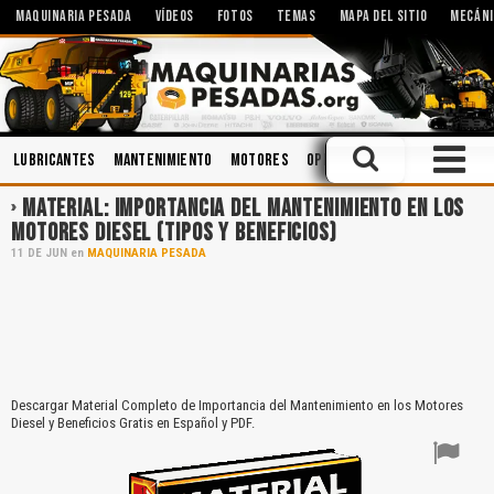
MAQUINARIA PESADA
VÍDEOS
FOTOS
TEMAS
MAPA DEL SITIO
MECÁNI
Lubricantes
Mantenimiento
Motores
Operación
Cucharones
MATERIAL: IMPORTANCIA DEL MANTENIMIENTO EN LOS
MOTORES DIESEL (TIPOS Y BENEFICIOS)
11
DE
JUN
en
MAQUINARIA PESADA
Descargar Material Completo de Importancia del Mantenimiento en los Motores
Diesel y Beneficios Gratis en Español y PDF.