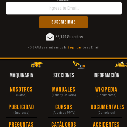
58,149 Suscritos
NO SPAM y garantizamos la
Seguridad
de su Email.
MAQUINARIA
SECCIONES
INFORMACIÓN
Nosotros
Manuales
Wikipedia
(Datos)
(Taller y Usuario)
(Documentos)
Publicidad
Cursos
Documentales
(Empresas)
(Archivos PPTs)
(Completos)
Preguntas
Catálogos
Accidentes