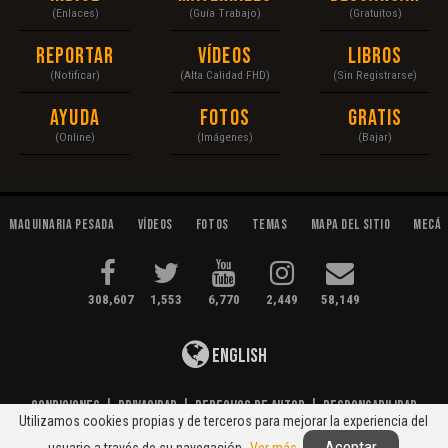
(Enlaces)
(Guía Trabajo)
(Gratuitos)
Reportar
Vídeos
Libros
(Notificar)
(Alta Calidad FHD)
(Sin Registrarse)
Ayuda
Fotos
Gratis
(Online)
(Imágenes)
(Bajar)
Maquinaria Pesada
Vídeos
Fotos
Temas
Mapa del Sitio
Mecán
308,607
1,553
6,770
2,449
58,149
English
Condiciones
|
Privacidad
|
Derechos de Autor
|
Responsabilidad
Utilizamos cookies propias y de terceros para mejorar la experiencia del
© 2020 Maquinaria Pesada. Operación, Mecánica, Mantenimiento...
Aceptar