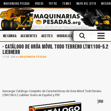
MAQUINARIA PESADA
VÍDEOS
FOTOS
TEMAS
MAPA DEL SITIO
MECÁNI
Mecánica
Accidentes
Aceites
Hidráulica
Manejo Defensivo
Cab
CATÁLOGO DE GRÚA MÓVIL TODO TERRENO LTM1100-5.2
LIEBHERR
13
DE
JUN
en
MAQUINARIA PESADA
Descargar Catálogo Completo de Características de Grúa Móvil TodoTerreno
LTM1100-5.2 Liebherr Gratis en Español y PDF.