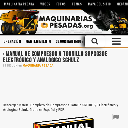
MAQUINARIA PESADA
VÍDEOS
FOTOS
TEMAS
MAPA DEL SITIO
MECÁNI
Operación
Mantenimiento
Seguridad Industrial
Lubricantes
Min
MANUAL DE COMPRESOR A TORNILLO SRP3030E
ELECTRÓNICO Y ANALÓGICO SCHULZ
19
DE
JUN
en
MAQUINARIA PESADA
Descargar Manual Completo de Compresor a Tornillo SRP3030/E Electrónico y
Analógico Schulz Gratis en Español y PDF.