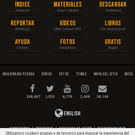
Índice
Materiales
Descargar
(Enlaces)
(Guía Trabajo)
(Gratuitos)
Reportar
Vídeos
Libros
(Notificar)
(Alta Calidad FHD)
(Sin Registrarse)
Ayuda
Fotos
Gratis
(Online)
(Imágenes)
(Bajar)
Maquinaria Pesada
Vídeos
Fotos
Temas
Mapa del Sitio
Mecán
308,607
1,553
6,770
2,449
58,149
English
Condiciones
|
Privacidad
|
Derechos de Autor
|
Responsabilidad
Utilizamos cookies propias y de terceros para mejorar la experiencia del