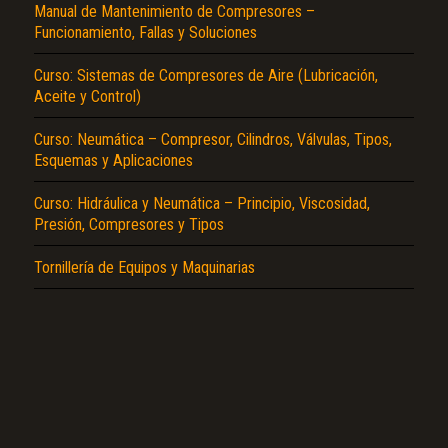
Manual de Mantenimiento de Compresores –
Funcionamiento, Fallas y Soluciones
Curso: Sistemas de Compresores de Aire (Lubricación,
Aceite y Control)
Curso: Neumática – Compresor, Cilindros, Válvulas, Tipos,
El Título es incorrecto según el contenido.
Esquemas y Aplicaciones
Texto o Imagen de portada son erróneos.
Curso: Hidráulica y Neumática – Principio, Viscosidad,
Presión, Compresores y Tipos
No carga o no se visualiza el contenido.
Reportar otro tipo de error...
Tornillería de Equipos y Maquinarias