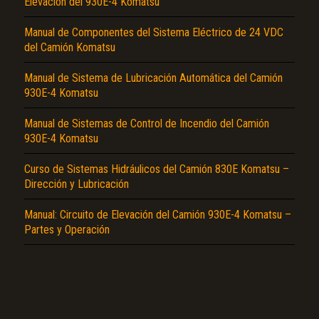
Elevación del 930E-4 Komatsu
Manual de Componentes del Sistema Eléctrico de 24 VDC
del Camión Komatsu
Manual de Sistema de Lubricación Automática del Camión
930E-4 Komatsu
Manual de Sistemas de Control de Incendio del Camión
El Título es incorrecto según el contenido.
930E-4 Komatsu
Texto o Imagen de portada son erróneos.
Curso de Sistemas Hidráulicos del Camión 830E Komatsu –
No carga o no se visualiza el contenido.
Dirección y Lubricación
Reportar otro tipo de error...
Manual: Circuito de Elevación del Camión 930E-4 Komatsu –
Partes y Operación