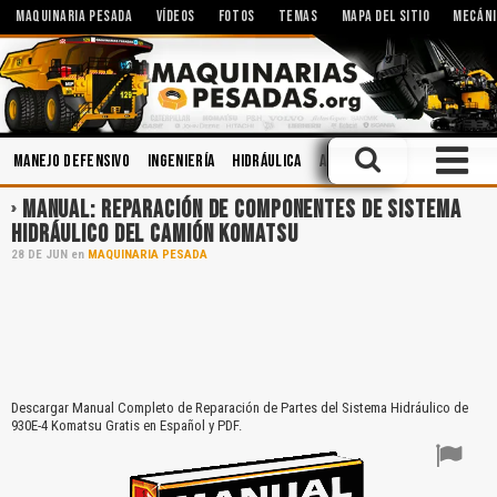
MAQUINARIA PESADA
VÍDEOS
FOTOS
TEMAS
MAPA DEL SITIO
MECÁNI
Manejo Defensivo
Ingeniería
Hidráulica
Accidentes
Seguridad I
MANUAL: REPARACIÓN DE COMPONENTES DE SISTEMA
HIDRÁULICO DEL CAMIÓN KOMATSU
28
DE
JUN
en
MAQUINARIA PESADA
Descargar Manual Completo de Reparación de Partes del Sistema Hidráulico de
930E-4 Komatsu Gratis en Español y PDF.