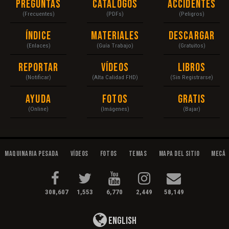
Preguntas
Catálogos
Accidentes
(Frecuentes)
(PDFs)
(Peligros)
Índice
Materiales
Descargar
(Enlaces)
(Guía Trabajo)
(Gratuitos)
Reportar
Vídeos
Libros
(Notificar)
(Alta Calidad FHD)
(Sin Registrarse)
Ayuda
Fotos
Gratis
(Online)
(Imágenes)
(Bajar)
Maquinaria Pesada
Vídeos
Fotos
Temas
Mapa del Sitio
Mecán
308,607
1,553
6,770
2,449
58,149
English