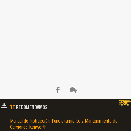
Cilindros, Ciclo de Trabajo, Herramientas Especiales, Culata, Válvula de Admisión,
Válvula de Escape, Asiento de Válvula de Admisión, Asiento de Válvula de Escape
Guías de Válvula, Resortes de Válvula, Mecanismo de Balancines pares de Apriete,
Herramientas Especiales, Limites de Desgaste, Pares de Apriete, Herramientas
Especiales, Bloque de Cilindros, Engranaje del Árbol de Levas, Engranaje de Eje de
Bomba, Depurador de Aceite…
TE
RECOMENDAMOS
Manual de Instrucción: Funcionamiento y Mantenimiento de
Camiones Kenworth