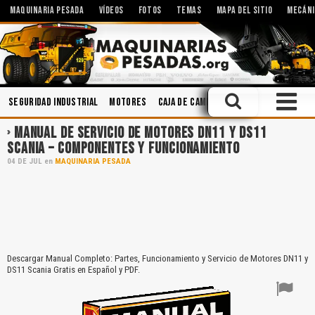
MAQUINARIA PESADA
VÍDEOS
FOTOS
TEMAS
MAPA DEL SITIO
MECÁNI
Seguridad Industrial
Motores
Caja de Cambios
Ingeniería
Imple
MANUAL DE SERVICIO DE MOTORES DN11 Y DS11
SCANIA – COMPONENTES Y FUNCIONAMIENTO
04
DE
JUL
en
MAQUINARIA PESADA
Descargar Manual Completo: Partes, Funcionamiento y Servicio de Motores DN11 y
DS11 Scania Gratis en Español y PDF.