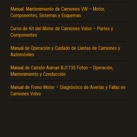
Manual: Mantenimiento de Camiones VW – Motor,
Componentes, Sistemas y Esquemas
Curso de Kit del Motor de Camiones Volvo – Partes y
Componentes
Manual de Operación y Cuidado de Llantas de Camiones y
El Título es incorrecto según el contenido.
Automóviles
Texto o Imagen de portada son erróneos.
Manual de Camión Auman BJ1133 Foton – Operación,
Mantenimiento y Conducción
No carga o no se visualiza el contenido.
Reportar otro tipo de error...
Manual de Freno Motor – Diagnóstico de Averías y Fallas en
Camiones Volvo