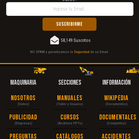
58,149 Suscritos
NO SPAM y garantizamos la
Seguridad
de su Email.
MAQUINARIA
SECCIONES
INFORMACIÓN
Nosotros
Manuales
Wikipedia
(Datos)
(Taller y Usuario)
(Documentos)
Publicidad
Cursos
Documentales
(Empresas)
(Archivos PPTs)
(Completos)
Preguntas
Catálogos
Accidentes