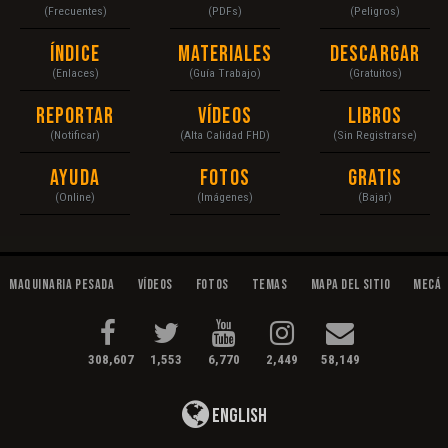
(Frecuentes)
(PDFs)
(Peligros)
Índice
Materiales
Descargar
(Enlaces)
(Guía Trabajo)
(Gratuitos)
Reportar
Vídeos
Libros
(Notificar)
(Alta Calidad FHD)
(Sin Registrarse)
Ayuda
Fotos
Gratis
(Online)
(Imágenes)
(Bajar)
Maquinaria Pesada
Vídeos
Fotos
Temas
Mapa del Sitio
Mecán
308,607
1,553
6,770
2,449
58,149
English