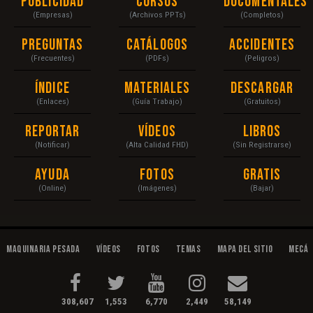
Publicidad
Cursos
Documentales
(Empresas)
(Archivos PPTs)
(Completos)
Preguntas
Catálogos
Accidentes
(Frecuentes)
(PDFs)
(Peligros)
Índice
Materiales
Descargar
(Enlaces)
(Guía Trabajo)
(Gratuitos)
Reportar
Vídeos
Libros
(Notificar)
(Alta Calidad FHD)
(Sin Registrarse)
Ayuda
Fotos
Gratis
(Online)
(Imágenes)
(Bajar)
Maquinaria Pesada
Vídeos
Fotos
Temas
Mapa del Sitio
Mecán
308,607
1,553
6,770
2,449
58,149