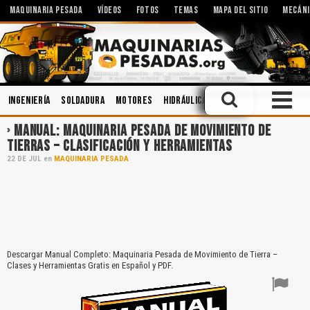
MAQUINARIA PESADA
VÍDEOS
FOTOS
TEMAS
MAPA DEL SITIO
MECÁNI
Ingeniería
Soldadura
Motores
Hidráulica
Cabinas
Aceites
M
MANUAL: MAQUINARIA PESADA DE MOVIMIENTO DE
TIERRAS – CLASIFICACIÓN Y HERRAMIENTAS
22
DE
JUL
en
MAQUINARIA PESADA
Descargar Manual Completo: Maquinaria Pesada de Movimiento de Tierra –
Clases y Herramientas Gratis en Español y PDF.