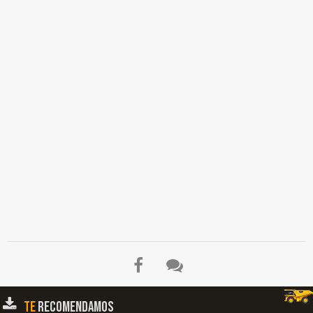
Primeras Retroexcavadoras, Actuales Retroexcavadoras, Cargadores Hidráulicos,
Descapote con Bulldozer, Angledozer Cortando, Excavación con Cucharon de
Almeja, Excavadora de Tambor, Transporte de Materiales Granulares, Extendido de
Materiales Granulares, Herramientas Menores, Transporte Camión de Volteo,
Esquemas Mini Cargador, Transporte Mini Cargador, Retroexcavadora de Tambor,
Esquemas Retroexcavadora, Esquemas Excavadora Frontal, Transporte Cargador
Frontal sobre Orugas, Transporte Motoniveladora…
TE
RECOMENDAMOS