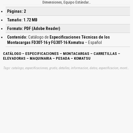
Dimensiones, Equipo Estándar…
Páginas: 2
Tamaño: 1.72 MB
Formato: PDF (Adobe Reader)
Contenido:
Catálogo de
Especificaciones Técnicas de los
Montacargas FD30T-16 y FG30T-16 Komatsu
– Español
CATÁLOGO – ESPECIFICACIONES – MONTACARGAS – CARRETILLAS –
ELEVADORAS – MAQUINARIA – PESADA – KOMATSU
Tags: catalogo, especificaciones, gratis, detalles, informacion, datos, especificacion, montacargadores, montacargadoras, elevadores, retropalas, aprender, descargas