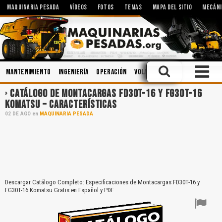
MAQUINARIA PESADA
VÍDEOS
FOTOS
TEMAS
MAPA DEL SITIO
MECÁNI
Mantenimiento
Ingeniería
Operación
Voladura
Hidráulica
Mane
CATÁLOGO DE MONTACARGAS FD30T-16 Y FG30T-16
KOMATSU – CARACTERÍSTICAS
02
DE
AGO
en
MAQUINARIA PESADA
Descargar Catálogo Completo: Especificaciones de Montacargas FD30T-16 y
FG30T-16 Komatsu Gratis en Español y PDF.