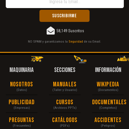
58,149 Suscritos
NO SPAM y garantizamos la
Seguridad
de su Email.
MAQUINARIA
SECCIONES
INFORMACIÓN
Nosotros
Manuales
Wikipedia
(Datos)
(Taller y Usuario)
(Documentos)
Publicidad
Cursos
Documentales
(Empresas)
(Archivos PPTs)
(Completos)
Preguntas
Catálogos
Accidentes
(Frecuentes)
(PDFs)
(Peligros)