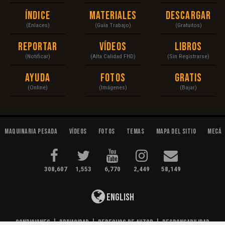
Índice
Materiales
Descargar
(Enlaces)
(Guía Trabajo)
(Gratuitos)
Reportar
Vídeos
Libros
(Notificar)
(Alta Calidad FHD)
(Sin Registrarse)
Ayuda
Fotos
Gratis
(Online)
(Imágenes)
(Bajar)
Maquinaria Pesada
Vídeos
Fotos
Temas
Mapa del Sitio
Mecán
308,607
1,553
6,770
2,449
58,149
English
Condiciones
|
Privacidad
|
Derechos de Autor
|
Responsabilidad