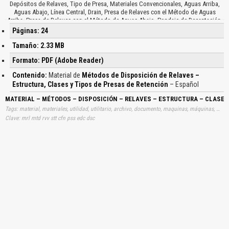
Depósitos de Relaves, Tipo de Presa, Materiales Convencionales, Aguas Arriba,
Aguas Abajo, Línea Central, Drain, Presa de Relaves con el Método de Aguas
Arriba, Presa de Relaves con el Método de Aguas Abajo, Pondaje de Decantación,
Playa de Relave, Línea de Descarga de Relaves, Presa de Arranque, Dren Interno,
Páginas: 24
Nivel Freático, Comparación de los Volúmenes de las Presas Construidas con los
Métodos, Costo del Depósito, Volumen del Depósito, Cota Corona, Razón de
Tamaño: 2.33 MB
Eficiencia, Tiempo de Almacenamiento, Demanda para la Construcción de la Presa
Formato: PDF (Adobe Reader)
con el Método de la Línea Central…
Contenido:
Material de
Métodos de Disposición de Relaves –
Estructura, Clases y Tipos de Presas de Retención
– Español
MATERIAL – MÉTODOS – DISPOSICIÓN – RELAVES – ESTRUCTURA – CLASES
Tags: material, materiales, utilidad, utilitario, archivo, documento, maquinas, máquinas, metodos, disposiciones, estructuras, retenciones, minerias, minas, minerías, aprender, descargas
Clave: mrl mtd rvv stt cfn pss edc dsc