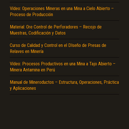
Vídeo: Operaciones Mineras en una Mina a Cielo Abierto –
Proceso de Producción
Material: Ore Control de Perforadores – Recojo de
Muestras, Codificación y Datos
Curso de Calidad y Control en el DIseño de Presas de
El Título es incorrecto según el contenido.
Relaves en Minería
Texto o Imagen de portada son erróneos.
Vídeo: Procesos Productivos en una Mina a Tajo Abierto –
Minera Antamina en Perú
No carga o no se visualiza el contenido.
Reportar otro tipo de error...
Manual de Mineroductos – Estructura, Operaciones, Práctica
y Aplicaciones