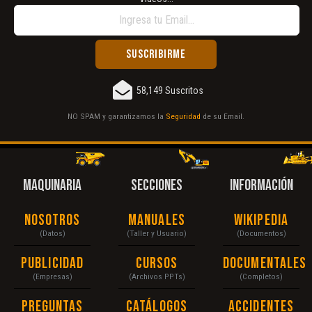
58,149 Suscritos
NO SPAM y garantizamos la
Seguridad
de su Email.
MAQUINARIA
SECCIONES
INFORMACIÓN
Nosotros
Manuales
Wikipedia
(Datos)
(Taller y Usuario)
(Documentos)
Publicidad
Cursos
Documentales
(Empresas)
(Archivos PPTs)
(Completos)
Preguntas
Catálogos
Accidentes