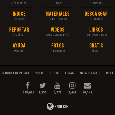
(Frecuentes)
(PDFs)
(Peligros)
Índice
Materiales
Descargar
(Enlaces)
(Guía Trabajo)
(Gratuitos)
Reportar
Vídeos
Libros
(Notificar)
(Alta Calidad FHD)
(Sin Registrarse)
Ayuda
Fotos
Gratis
(Online)
(Imágenes)
(Bajar)
Maquinaria Pesada
Vídeos
Fotos
Temas
Mapa del Sitio
Mecán
308,607
1,553
6,770
2,449
58,149
English