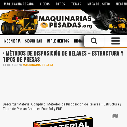
MAQUINARIA PESADA
VÍDEOS
FOTOS
TEMAS
MAPA DEL SITIO
MECÁNI
Ingeniería
Seguridad
Implementos
Hidráulica
Minería
Lubrica
MÉTODOS DE DISPOSICIÓN DE RELAVES – ESTRUCTURA Y
TIPOS DE PRESAS
14
DE
AGO
en
MAQUINARIA PESADA
Descargar Material Completo: Métodos de Disposición de Relaves – Estructura y
Tipos de Presas Gratis en Español y PDF.