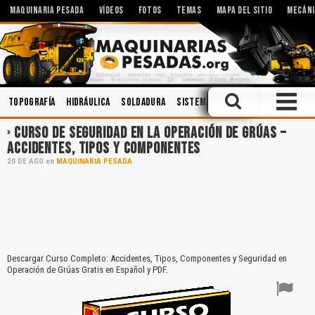
MAQUINARIA PESADA
VÍDEOS
FOTOS
TEMAS
MAPA DEL SITIO
MECÁNI
Topografía
Hidráulica
Soldadura
Sistemas Hidráulicos
Ingenier
CURSO DE SEGURIDAD EN LA OPERACIÓN DE GRÚAS –
ACCIDENTES, TIPOS Y COMPONENTES
20
DE
AGO
en
MAQUINARIA PESADA
Descargar Curso Completo: Accidentes, Tipos, Componentes y Seguridad en
Operación de Grúas Gratis en Español y PDF.