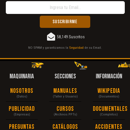
58,149 Suscritos
NO SPAM y garantizamos la
Seguridad
de su Email.
MAQUINARIA
SECCIONES
INFORMACIÓN
Nosotros
Manuales
Wikipedia
(Datos)
(Taller y Usuario)
(Documentos)
Publicidad
Cursos
Documentales
(Empresas)
(Archivos PPTs)
(Completos)
Preguntas
Catálogos
Accidentes