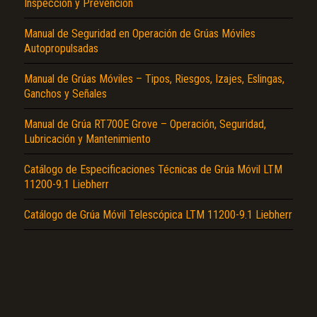
Inspección y Prevención
Manual de Seguridad en Operación de Grúas Móviles
Autopropulsadas
Manual de Grúas Móviles – Tipos, Riesgos, Izajes, Eslingas,
Ganchos y Señales
El Título es incorrecto según el contenido.
Manual de Grúa RT700E Grove – Operación, Seguridad,
Lubricación y Mantenimiento
Texto o Imagen de portada son erróneos.
Catálogo de Especificaciones Técnicas de Grúa Móvil LTM
No carga o no se visualiza el contenido.
11200-9.1 Liebherr
Reportar otro tipo de error...
Catálogo de Grúa Móvil Telescópica LTM 11200-9.1 Liebherr