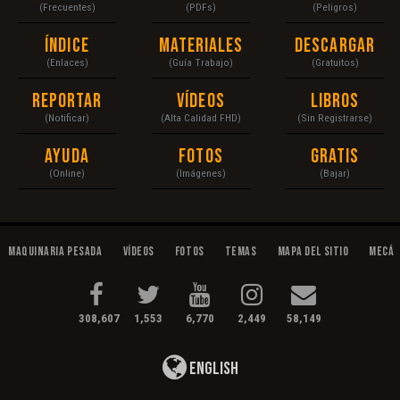
(Frecuentes)
(PDFs)
(Peligros)
Índice
Materiales
Descargar
(Enlaces)
(Guía Trabajo)
(Gratuitos)
Reportar
Vídeos
Libros
(Notificar)
(Alta Calidad FHD)
(Sin Registrarse)
Ayuda
Fotos
Gratis
(Online)
(Imágenes)
(Bajar)
Maquinaria Pesada
Vídeos
Fotos
Temas
Mapa del Sitio
Mecán
308,607
1,553
6,770
2,449
58,149
English