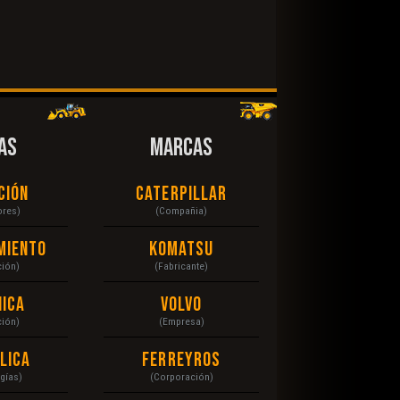
AS
MARCAS
ción
Caterpillar
ores)
(Compañia)
miento
Komatsu
ción)
(Fabricante)
ica
Volvo
ción)
(Empresa)
lica
Ferreyros
gías)
(Corporación)