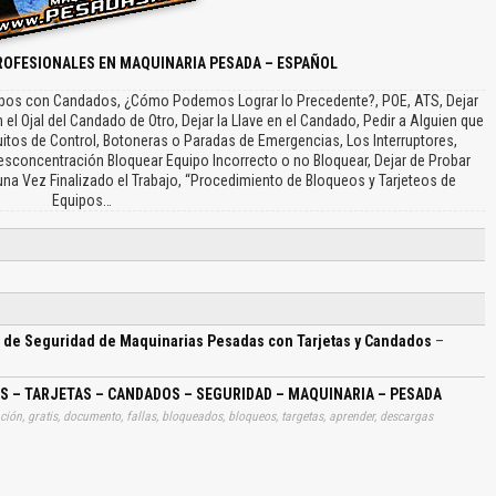
ROFESIONALES EN MAQUINARIA PESADA – ESPAÑOL
uipos con Candados, ¿Cómo Podemos Lograr lo Precedente?, POE, ATS, Dejar
el Ojal del Candado de Otro, Dejar la Llave en el Candado, Pedir a Alguien que
uitos de Control, Botoneras o Paradas de Emergencias, Los Interruptores,
esconcentración Bloquear Equipo Incorrecto o no Bloquear, Dejar de Probar
na Vez Finalizado el Trabajo, “Procedimiento de Bloqueos y Tarjeteos de
Equipos…
o de Seguridad de Maquinarias Pesadas con Tarjetas y Candados
–
S – TARJETAS – CANDADOS – SEGURIDAD – MAQUINARIA – PESADA
rmación, gratis, documento, fallas, bloqueados, bloqueos, targetas, aprender, descargas