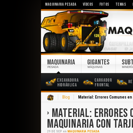
MAQUINARIA PESADA
VÍDEOS
FOTOS
TEMAS
MAQUINARIA
GIGANTES
SUB
PESADA
MÁQUINAS
MINERÍ
Excavadora
Cargador
Re
Hidráulica
Frontal
Inicio
Blog
Material: Errores Comunes en
MATERIAL: ERRORES 
MAQUINARIA CON TARJ
29
DE
SEP
en
MAQUINARIA PESADA