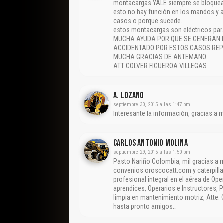
montacargas YALE siempre se bloquean
esto no hay función en los mandos y a 
casos o porque sucede.
estos montacargas son eléctricos pa
MUCHA AYUDA POR QUE SE GENERAN E
ACCIDENTADO POR ESTOS CASOS REPE
MUCHA GRACIAS DE ANTEMANO
ATT COLVER FIGUEROA VILLEGAS
A. Lozano
septiembre 30, 2015 a las 1:47 pm
Interesante la información, gracias a 
CARLOS ANTONIO MOLINA
septiembre 29, 2015 a las 1:50 pm
Pasto Nariño Colombia, mil gracias a
convenios oroscocatt.com y caterpillar
profesional integral en el aérea de O
aprendices, Operarios e Instructores, 
limpia en mantenimiento motriz, Atte.
hasta pronto amigos…