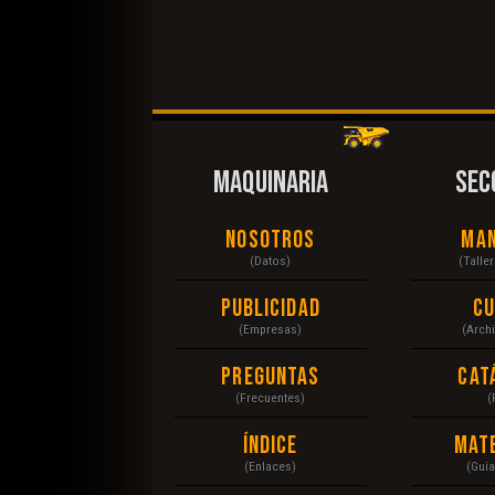
MAQUINARIA
SEC
Nosotros
Ma
(Datos)
(Talle
Publicidad
C
(Empresas)
(Arch
Preguntas
Cat
(Frecuentes)
(
Índice
Mat
(Enlaces)
(Guí