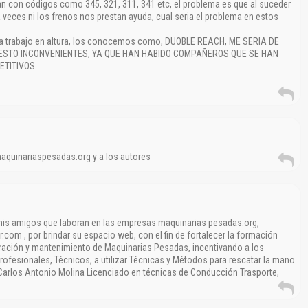
 con códigos como 345, 321, 311, 341 etc, el problema es que al suceder
veces ni los frenos nos prestan ayuda, cual seria el problema en estos
ra trabajo en altura, los conocemos como, DUOBLE REACH, ME SERIA DE
STO INCONVENIENTES, YA QUE HAN HABIDO COMPAÑEROS QUE SE HAN
TITIVOS.
maquinariaspesadas.org y a los autores
 mis amigos que laboran en las empresas maquinarias pesadas.org,
.com , por brindar su espacio web, con el fin de fortalecer la formación
peración y mantenimiento de Maquinarias Pesadas, incentivando a los
Profesionales, Técnicos, a utilizar Técnicas y Métodos para rescatar la mano
 Carlos Antonio Molina Licenciado en técnicas de Conducción Trasporte,