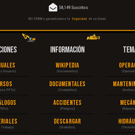
58,149 Suscritos
NO SPAM y garantizamos la
Seguridad
de su Email.
CIONES
INFORMACIÓN
TEM
nuales
Wikipedia
Opera
r y Usuario)
(Documentos)
(Operad
ursos
Documentales
Manteni
ivos PPTs)
(Completos)
(Instruc
álogos
Accidentes
Mecán
PDFs)
(Peligros)
(Repara
eriales
Descargar
Hidráu
a Trabajo)
(Gratuitos)
(Tecnolo