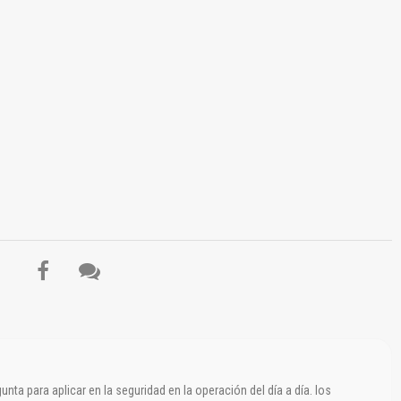
El Título es incorrecto según el contenido.
Texto o Imagen de portada son erróneos.
No carga o no se visualiza el contenido.
Reportar otro tipo de error...
nta para aplicar en la seguridad en la operación del día a día. los