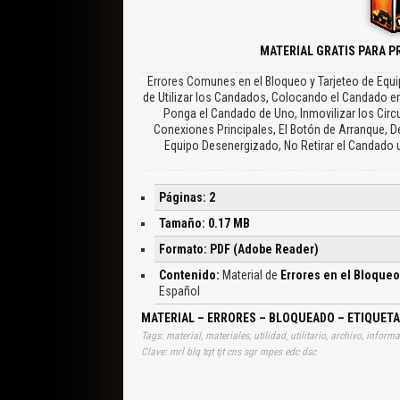
MATERIAL GRATIS PARA P
Errores Comunes en el Bloqueo y Tarjeteo de Eq
de Utilizar los Candados, Colocando el Candado en 
Ponga el Candado de Uno, Inmovilizar los Circ
Conexiones Principales, El Botón de Arranque, D
Equipo Desenergizado, No Retirar el Candado u
Páginas: 2
Tamaño: 0.17 MB
Formato: PDF (Adobe Reader)
Contenido:
Material de
Errores en el Bloque
Español
MATERIAL – ERRORES – BLOQUEADO – ETIQUETA
Tags: material, materiales, utilidad, utilitario, archivo, info
Clave: mrl blq tqt tjt cns sgr mpes edc dsc