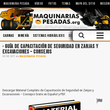
MAQUINARIA PESADA
VÍDEOS
FOTOS
TEMAS
MAPA DEL SITIO
MECÁNI
Cabinas
Minería
Sistemas Hidráulicos
Seguridad Industrial
Man
GUÍA DE CAPACITACIÓN DE SEGURIDAD EN ZANJAS Y
EXCAVACIONES – CONSEJOS
02
DE
OCT
en
MAQUINARIA PESADA
Descargar Material Completo de Capacitación de Seguridad en Zanjas y
Excavaciones – Consejos Gratis en Español y PDF.