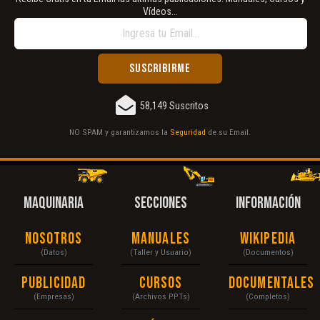
Vídeos...
58,149 Suscritos
NO SPAM y garantizamos la
Seguridad
de su Email.
MAQUINARIA
SECCIONES
INFORMACIÓN
Nosotros
Manuales
Wikipedia
(Datos)
(Taller y Usuario)
(Documentos)
Publicidad
Cursos
Documentales
(Empresas)
(Archivos PPTs)
(Completos)