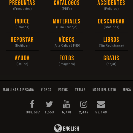
Preguntas
Catálogos
Accidentes
(Frecuentes)
(PDFs)
(Peligros)
Índice
Materiales
Descargar
(Enlaces)
(Guía Trabajo)
(Gratuitos)
Reportar
Vídeos
Libros
(Notificar)
(Alta Calidad FHD)
(Sin Registrarse)
Ayuda
Fotos
Gratis
(Online)
(Imágenes)
(Bajar)
Maquinaria Pesada
Vídeos
Fotos
Temas
Mapa del Sitio
Mecán
308,607
1,553
6,770
2,449
58,149
English