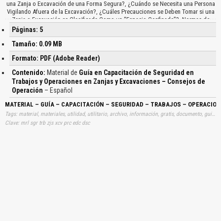
una Zanja o Excavación de una Forma Segura?, ¿Cuándo se Necesita una Persona
Vigilando Afuera de la Excavación?, ¿Cuáles Precauciones se Deben Tomar si una
Zanja o Excavación es Clasificada Como un “Espacio Confinado”?, Normas de
Cal/OSHA, Reglas de la Compañía, Comentarios de la Cuadrilla…
Páginas: 5
Tamaño: 0.09 MB
Formato: PDF (Adobe Reader)
Contenido:
Material de
Guía en Capacitación de Seguridad en
Trabajos y Operaciones en Zanjas y Excavaciones – Consejos de
Operación
– Español
MATERIAL – GUÍA – CAPACITACIÓN – SEGURIDAD – TRABAJOS – OPERACIO
Tags: material, materiales, utilidad, utilitario, archivo, información, gratis, documento, guias, guías, zanjados, excavación, huecos, aprender, descargas
Clave: mrl sgr trb zjs xcv prc edc dsc