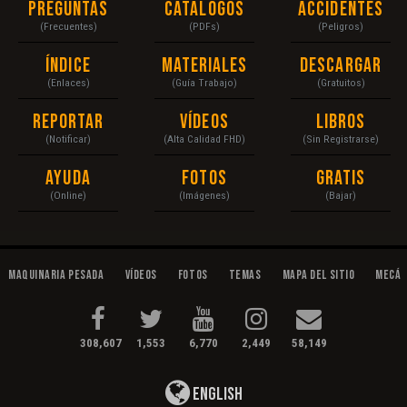
Preguntas
Catálogos
Accidentes
(Frecuentes)
(PDFs)
(Peligros)
Índice
Materiales
Descargar
(Enlaces)
(Guía Trabajo)
(Gratuitos)
Reportar
Vídeos
Libros
(Notificar)
(Alta Calidad FHD)
(Sin Registrarse)
Ayuda
Fotos
Gratis
(Online)
(Imágenes)
(Bajar)
Maquinaria Pesada
Vídeos
Fotos
Temas
Mapa del Sitio
Mecán
308,607
1,553
6,770
2,449
58,149
English