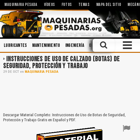
MAQUINARIA PESADA
VÍDEOS
FOTOS
TEMAS
MAPA DEL SITIO
MECÁNI
Lubricantes
Mantenimiento
Ingeniería
Operación
Soldadura
S
INSTRUCCIONES DE USO DE CALZADO (BOTAS) DE
SEGURIDAD, PROTECCIÓN Y TRABAJO
29
DE
OCT
en
MAQUINARIA PESADA
Descargar Material Completo: Instrucciones de Uso de Botas de Seguridad,
Protección y Trabajo Gratis en Español y PDF.