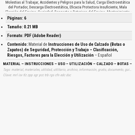
Molestias al Trabajar, Accidentes y Peligros para la Salud, Carga Electroestática
del Portador, Descarga Electroestática, Eficacia Protectora Insuficiente, Mala
Elección del Equipo, Suciedad, Desgaste o Deterioro del Equipo, Mantenimiento
de Calzado de Uso Profesional…
Páginas: 6
Tamaño: 0.21 MB
Formato: PDF (Adobe Reader)
Contenido:
Material de
Instrucciones de Uso de Calzado (Botas o
Zapatos) de Seguridad, Protección y Trabajo – Clasificación,
Riesgos, Factores para la Elección y Utilización
– Español
MATERIAL – INSTRUCCIONES – USO – UTILIZACIÓN – CALZADO – BOTAS – 
Tags: material, materiales, utilidad, utilitario, archivo, información, gratis, documento, guias, guías, instrucción, usos, utilizaciones, calzados, implementos, potecciones, clasificaciones, clases, aprender, descargas
Clave: mrl isv tlz zpp sgr pcc trb rgs cfn edc dsc