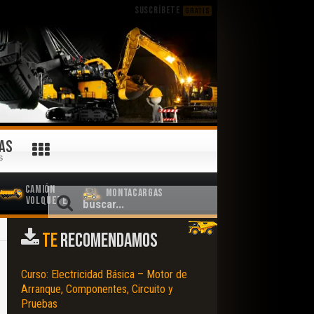
SUSCRÍBETE
GRATIS
AS
S
Camión
Montacargas
Volquete
TE
RECOMENDAMOS
Curso: Electricidad Básica – Motor de
Arranque, Componentes, Circuito y
Pruebas