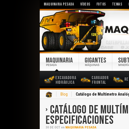
MAQUINARIA PESADA
VÍDEOS
FOTOS
TEMAS
MAQUINARIA
GIGANTES
SUB
PESADA
MÁQUINAS
MINERÍ
Excavadora
Cargador
Re
Hidráulica
Frontal
Inicio
Blog
Catálogo de Multímetro Analó
CATÁLOGO DE MULTÍM
ESPECIFICACIONES
30
DE
OCT
en
MAQUINARIA PESADA