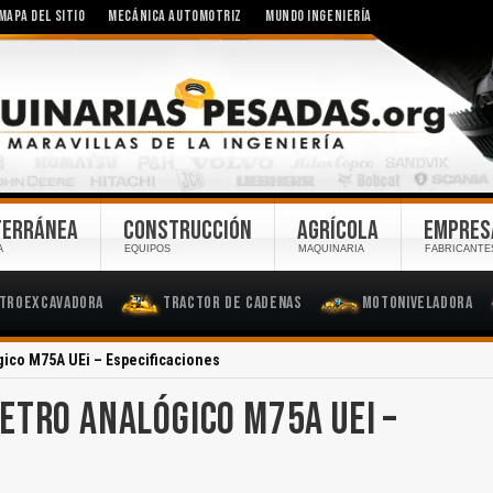
MAPA DEL SITIO
MECÁNICA AUTOMOTRIZ
MUNDO INGENIERÍA
TERRÁNEA
CONSTRUCCIÓN
AGRÍCOLA
EMPRES
A
EQUIPOS
MAQUINARIA
FABRICANTE
troexcavadora
Tractor de Cadenas
Motoniveladora
gico M75A UEi – Especificaciones
ETRO ANALÓGICO M75A UEI –