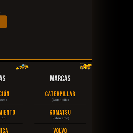
.
AS
MARCAS
ción
Caterpillar
ores)
(Compañia)
miento
Komatsu
ción)
(Fabricante)
ica
Volvo