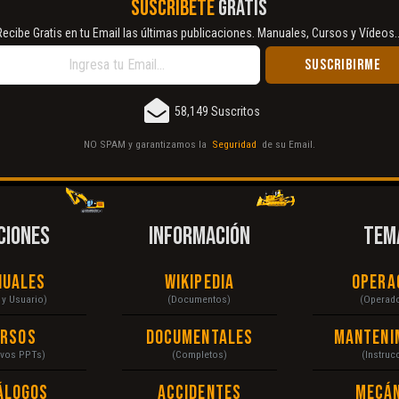
SUSCRÍBETE
GRATIS
Recibe Gratis en tu Email las últimas publicaciones. Manuales, Cursos y Vídeos..
58,149 Suscritos
NO SPAM y garantizamos la
Seguridad
de su Email.
CIONES
INFORMACIÓN
TEM
nuales
Wikipedia
Opera
r y Usuario)
(Documentos)
(Operad
ursos
Documentales
Manteni
ivos PPTs)
(Completos)
(Instruc
álogos
Accidentes
Mecán