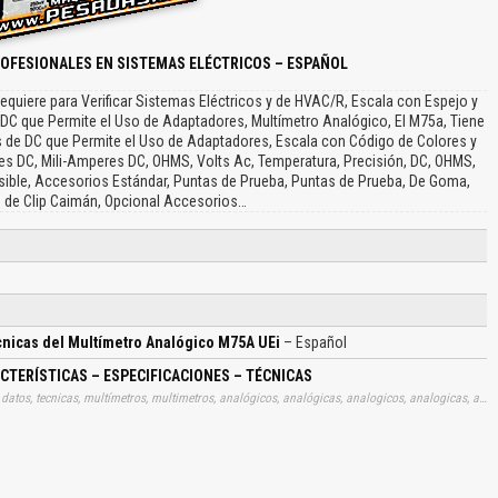
OFESIONALES EN SISTEMAS ELÉCTRICOS – ESPAÑOL
quiere para Verificar Sistemas Eléctricos y de HVAC/R, Escala con Espejo y
 DC que Permite el Uso de Adaptadores, Multímetro Analógico, El M75a, Tiene
lts de DC que Permite el Uso de Adaptadores, Escala con Código de Colores y
es DC, Mili-Amperes DC, OHMS, Volts Ac, Temperatura, Precisión, DC, OHMS,
usible, Accesorios Estándar, Puntas de Prueba, Puntas de Prueba, De Goma,
 de Clip Caimán, Opcional Accesorios…
cnicas del Multímetro Analógico M75A UEi
– Español
TERÍSTICAS – ESPECIFICACIONES – TÉCNICAS
Tags: catalogo, especificaciones, gratis, detalles, informacion, datos, tecnicas, multímetros, multimetros, analógicos, analógicas, analogicos, analogicas, aprender, descargas