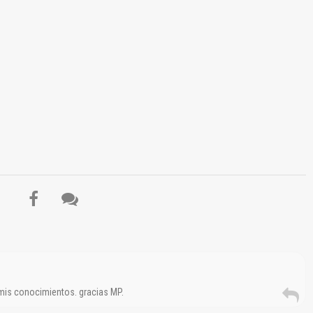
El Título es incorrecto según el contenido.
Texto o Imagen de portada son erróneos.
No carga o no se visualiza el contenido.
Reportar otro tipo de error...
 mis conocimientos. gracias MP.