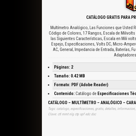
CATÁLOGO GRATIS PARA PR
Multímetro Analógico, Las Funciones que Usted Re
Código de Colores, 17 Rangos, Escala de Milivolts
las Siguientes Características, Escala en Mili vo
Espejo, Especificaciones, Volts DC, Micro-Amper
AC, General, Impedancia de Entrada, Baterías, F
Adaptadores
Páginas: 2
Tamaño: 0.42 MB
Formato: PDF (Adobe Reader)
Contenido:
Catálogo de
Especificaciones Té
CATÁLOGO – MULTÍMETRO – ANALÓGICO – CARAC
Clave: ctl mmt nlg ctp spf edc dsc