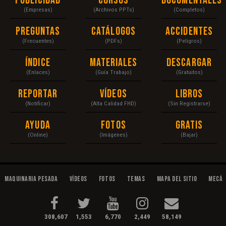
Publicidad
Cursos
Documentales
(Empresas)
(Archivos PPTs)
(Completos)
Preguntas
Catálogos
Accidentes
(Frecuentes)
(PDFs)
(Peligros)
Índice
Materiales
Descargar
(Enlaces)
(Guía Trabajo)
(Gratuitos)
Reportar
Vídeos
Libros
(Notificar)
(Alta Calidad FHD)
(Sin Registrarse)
Ayuda
Fotos
Gratis
(Online)
(Imágenes)
(Bajar)
Maquinaria Pesada
Vídeos
Fotos
Temas
Mapa del Sitio
Mecán
308,607
1,553
6,770
2,449
58,149