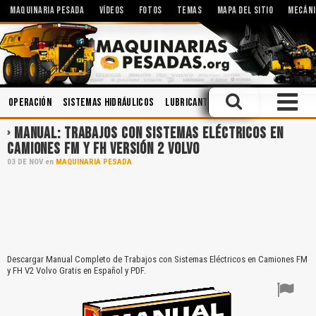
MAQUINARIA PESADA
VÍDEOS
FOTOS
TEMAS
MAPA DEL SITIO
MECÁNI
Operación
Sistemas Hidráulicos
Lubricantes
Mecánica
Minería
MANUAL: TRABAJOS CON SISTEMAS ELÉCTRICOS EN
CAMIONES FM Y FH VERSIÓN 2 VOLVO
03
DE
NOV
en
MAQUINARIA PESADA
Descargar Manual Completo de Trabajos con Sistemas Eléctricos en Camiones FM
y FH V2 Volvo Gratis en Español y PDF.