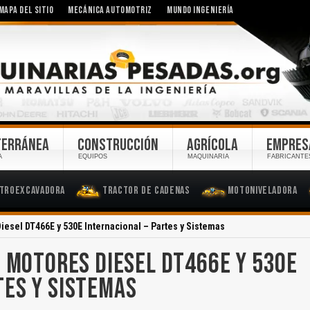
MAPA DEL SITIO
MECÁNICA AUTOMOTRIZ
MUNDO INGENIERÍA
TERRÁNEA
CONSTRUCCIÓN
AGRÍCOLA
EMPRES
A
EQUIPOS
MAQUINARIA
FABRICANTE
troexcavadora
Tractor de Cadenas
Motoniveladora
iesel DT466E y 530E Internacional – Partes y Sistemas
E MOTORES DIESEL DT466E Y 530E
TES Y SISTEMAS