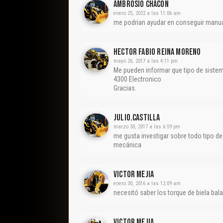
AMBROSIO CHACON
enero 25, 2022 a las 11:06 am
me podrian ayudar en conseguir manu
Hector Fabio Reina Moreno
mayo 26, 2017 a las 4:11 pm
Me pueden informar que tipo de sistema 
4300 Electronico
Gracias.
Julio.castilla
marzo 30, 2017 a las 6:59 pm
me gusta investigar sobre todo tipo d
mecánica
Victor Mejia
enero 30, 2016 a las 12:09 am
necesitó saber los torque de biela bala
Victor Mejia