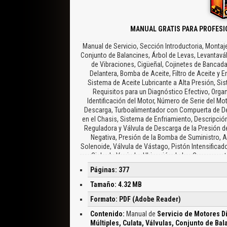
MANUAL GRATIS PARA PROFESI
Manual de Servicio, Sección Introductoria, Montaje
Conjunto de Balancines, Árbol de Levas, Levantavál
de Vibraciones, Cigüeñal, Cojinetes de Bancada
Delantera, Bomba de Aceite, Filtro de Aceite y
Sistema de Aceite Lubricante a Alta Presión, Si
Requisitos para un Diagnóstico Efectivo, Orga
Identificación del Motor, Número de Serie del Mo
Descarga, Turboalimentador con Compuerta de Des
en el Chasis, Sistema de Enfriamiento, Descripción
Reguladora y Válvula de Descarga de la Presión 
Negativa, Presión de la Bomba de Suministro, A
Solenoide, Válvula de Vástago, Pistón Intensificado
– Ciclo de Vaciado, Ubicación de los Componentes 
Montaje del Motor en un Pedestal, Torques Es
Páginas: 377
Turboalimentador, Retiro del Turboalimentador, Retiro
Aceite, Retiro del Tubo de Ventilación, Montaje d
Tamaño: 4.32 MB
sin Compuerta de Descarga, Tuberías del Turboali
Formato: PDF (Adobe Reader)
Identificación de los Componentes, Inspección an
por Rozamiento en las Cajas Protectoras de la Tu
Contenido:
Manual de
Servicio de Motores Di
Válvulas de Escape, Válvulas de Admisión, Culata
Múltiples, Culata, Válvulas, Conjunto de Bal