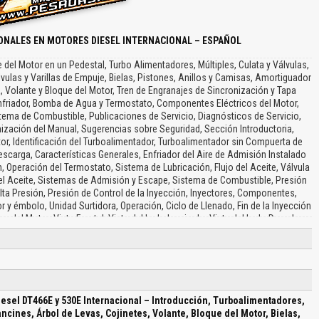
ONALES EN MOTORES DIESEL INTERNACIONAL – ESPAÑOL
 del Motor en un Pedestal, Turbo Alimentadores, Múltiples, Culata y Válvulas,
vulas y Varillas de Empuje, Bielas, Pistones, Anillos y Camisas, Amortiguador
, Volante y Bloque del Motor, Tren de Engranajes de Sincronización y Tapa
 Enfriador, Bomba de Agua y Termostato, Componentes Eléctricos del Motor,
stema de Combustible, Publicaciones de Servicio, Diagnósticos de Servicio,
nización del Manual, Sugerencias sobre Seguridad, Sección Introductoria,
tor, Identificación del Turboalimentador, Turboalimentador sin Compuerta de
carga, Características Generales, Enfriador del Aire de Admisión Instalado
, Operación del Termostato, Sistema de Lubricación, Flujo del Aceite, Válvula
del Aceite, Sistemas de Admisión y Escape, Sistema de Combustible, Presión
lta Presión, Presión de Control de la Inyección, Inyectores, Componentes,
r y émbolo, Unidad Surtidora, Operación, Ciclo de Llenado, Fin de la Inyección
del Motor, Vista Frontal, Vista del Lado Izquierdo, Vista del Lado Derecho,
peciales, Herramientas Especiales, Retiro de las Tuberías de Aceite del
 del Filtro de Aceite, Retiro del Filtro del Refrigerante, Retiro del Enfriador de
el Motor en un Pedestal, Vistas Esquemáticas, Tuberías del Turboalimentador
mentador con Compuerta de Descarga, Especificaciones, Torques Especiales,
tes del Desarme, Inspección Visual, Revisión de la Rotación Libre, Revisión
rbina y del Compresor, Re ensamblaje, Culata y Válvulas, Vista Esquemática,
esel DT466E y 530E Internacional – Introducción, Turboalimentadores,
, Resortes de las Válvulas, Torques Especiales, Procedimiento de Ajuste de
ancines, Árbol de Levas, Cojinetes, Volante, Bloque del Motor, Bielas,