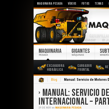
MAQUINARIA PESADA
VÍDEOS
FOTOS
TEMAS
MAQUINARIA
GIGANTES
SUB
PESADA
MÁQUINAS
MINERÍ
Excavadora
Cargador
Re
Hidráulica
Frontal
Inicio
Blog
Manual: Servicio de Motores D
MANUAL: SERVICIO D
INTERNACIONAL – PAR
29
DE
NOV
en
MAQUINARIA PESADA