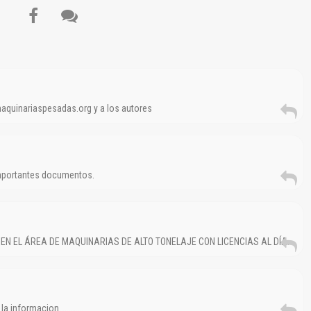
Reportar otro tipo de error...
maquinariaspesadas.org y a los autores
importantes documentos.
N EL ÁREA DE MAQUINARIAS DE ALTO TONELAJE CON LICENCIAS AL DÍA.
r la informacion………….