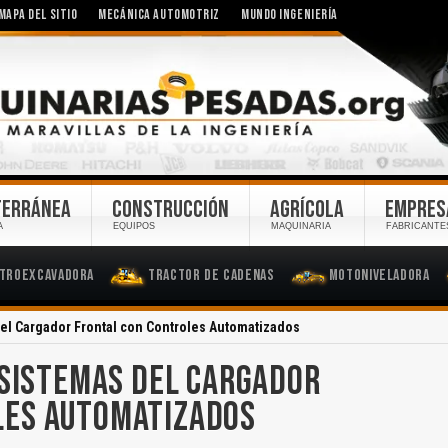
MAPA DEL SITIO
MECÁNICA AUTOMOTRIZ
MUNDO INGENIERÍA
TERRÁNEA
CONSTRUCCIÓN
AGRÍCOLA
EMPRES
A
EQUIPOS
MAQUINARIA
FABRICANTE
troexcavadora
Tractor de Cadenas
Motoniveladora
del Cargador Frontal con Controles Automatizados
 SISTEMAS DEL CARGADOR
LES AUTOMATIZADOS