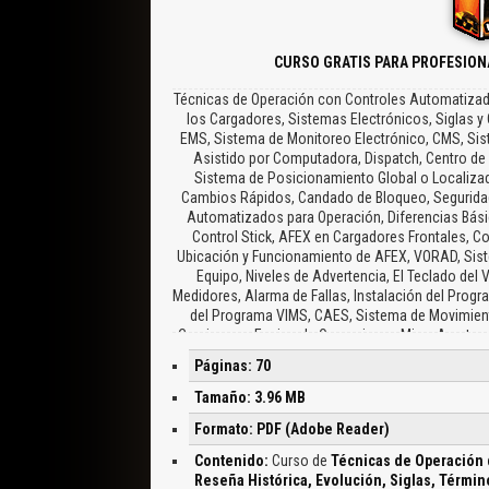
CURSO GRATIS PARA PROFESIO
Técnicas de Operación con Controles Automatizado
los Cargadores, Sistemas Electrónicos, Siglas 
EMS, Sistema de Monitoreo Electrónico, CMS, Si
Asistido por Computadora, Dispatch, Centro d
Sistema de Posicionamiento Global o Localizado
Cambios Rápidos, Candado de Bloqueo, Seguridad 
Automatizados para Operación, Diferencias Bás
Control Stick, AFEX en Cargadores Frontales, C
Ubicación y Funcionamiento de AFEX, VORAD, Sist
Equipo, Niveles de Advertencia, El Teclado del 
Medidores, Alarma de Fallas, Instalación del Progra
del Programa VIMS, CAES, Sistema de Movimient
Camiones y Equipo de Operaciones Mina, Apertura la
Convertidor de Torque, Control Variable del Conver
Páginas: 70
Control del Posicionadora Automático, Control Au
de Inclinación, Palanca de Levante, Aplicación de
Tamaño: 3.96 MB
Posición Automático, Forma de Trabajo, Descar
Formato: PDF (Adobe Reader)
Localizador Satelital, Comprobación Final,
Sugere
Contenido:
Curso de
Técnicas de Operación 
Reseña Histórica, Evolución, Siglas, Térmi