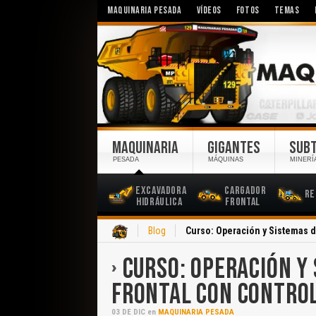
MAQUINARIA PESADA
VÍDEOS
FOTOS
TEMAS
MAQUINARIA
GIGANTES
SUB
PESADA
MÁQUINAS
MINERÍ
Excavadora
Cargador
Re
Hidráulica
Frontal
Inicio
Blog
Curso: Operación y Sistemas 
CURSO: OPERACIÓN Y
FRONTAL CON CONTRO
03
DE
DIC
en
MAQUINARIA PESADA