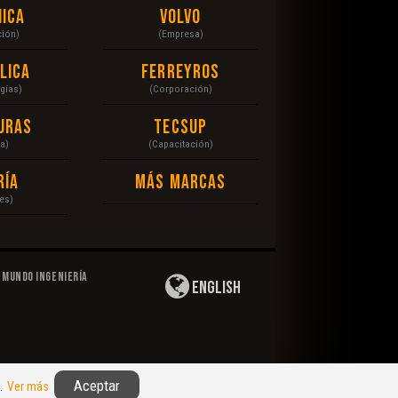
ica
Volvo
ción)
(Empresa)
lica
Ferreyros
gías)
(Corporación)
uras
Tecsup
a)
(Capacitación)
ría
Más Marcas
es)
Mundo Ingeniería
English
Privacidad
|
Derechos de Autor
|
Responsabilidad
Aceptar
n.
Ver más