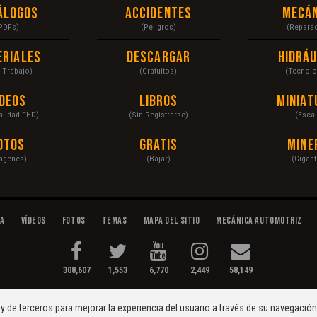
álogos
Accidentes
Mecán
PDFs)
(Peligros)
(Repara
eriales
Descargar
Hidráu
a Trabajo)
(Gratuitos)
(Tecnolo
ídeos
Libros
Miniat
Calidad FHD)
(Sin Registrarse)
(Escal
otos
Gratis
Mine
ágenes)
(Bajar)
(Gigant
da
Vídeos
Fotos
Temas
Mapa del Sitio
Mecánica Automotriz
308,607
1,553
6,770
2,449
58,149
tenimiento...
Condiciones
|
y de terceros para mejorar la experiencia del usuario a través de su navegació