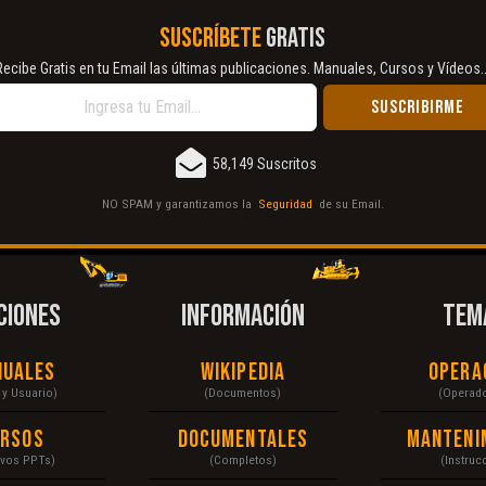
SUSCRÍBETE
GRATIS
Recibe Gratis en tu Email las últimas publicaciones. Manuales, Cursos y Vídeos..
58,149 Suscritos
NO SPAM y garantizamos la
Seguridad
de su Email.
CIONES
INFORMACIÓN
TEM
nuales
Wikipedia
Opera
r y Usuario)
(Documentos)
(Operad
ursos
Documentales
Manteni
ivos PPTs)
(Completos)
(Instruc