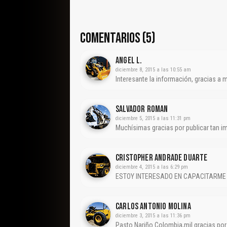
COMENTARIOS (5)
Angel L.
diciembre 8, 2015 a las 10:55 am
Interesante la información, gracias a 
Salvador Roman
diciembre 5, 2015 a las 11:31 pm
Muchísimas gracias por publicar tan 
Cristopher Andrade Duarte
diciembre 4, 2015 a las 6:29 pm
ESTOY INTERESADO EN CAPACITARME E
CARLOS ANTONIO MOLINA
diciembre 3, 2015 a las 11:36 pm
Pasto Nariño Colombia,mil gracias po