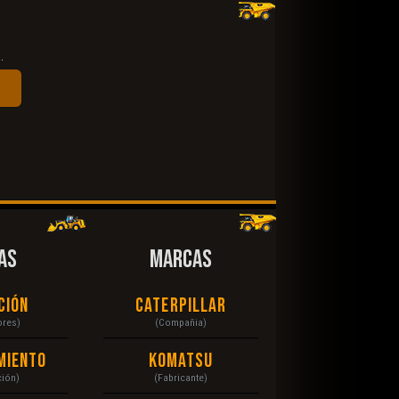
.
AS
MARCAS
ción
Caterpillar
ores)
(Compañia)
miento
Komatsu
ción)
(Fabricante)