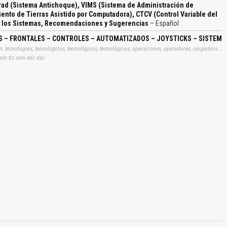
rad (Sistema Antichoque), VIMS (Sistema de Administración de
ento de Tierras Asistido por Computadora), CTCV (Control Variable del
de los Sistemas, Recomendaciones y Sugerencias
– Español
S – FRONTALES – CONTROLES – AUTOMATIZADOS – JOYSTICKS – SISTEMA
Tags: curso, cursos, manuales, manualitos, gratis, informacion, tecnologias, tecnologicos, tecnológicos, tecnológicas, operaciones, operadores, cargadoras, joystiks, sistemas, recomendación, aprender, descargas
 pln tlz ssm edc dsc
El Título es incorrecto según el contenido.
Texto o Imagen de portada son erróneos.
No carga o no se visualiza el contenido.