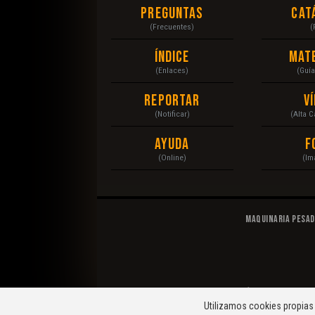
Preguntas
Cat
(Frecuentes)
(
Índice
Mat
(Enlaces)
(Guí
Reportar
V
(Notificar)
(Alta 
Ayuda
F
(Online)
(Im
Maquinaria Pesa
© 2020 Maquinaria Pesada. Operación, Mecánica, Man
Utilizamos cookies propias 