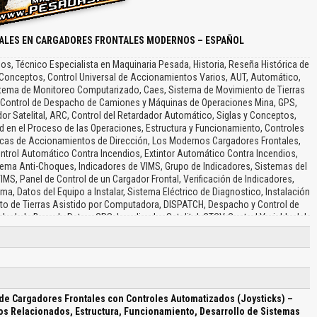
NALES EN CARGADORES FRONTALES MODERNOS – ESPAÑOL
s, Técnico Especialista en Maquinaria Pesada, Historia, Reseña Histórica de
y Conceptos, Control Universal de Accionamientos Varios, AUT, Automático,
stema de Monitoreo Computarizado, Caes, Sistema de Movimiento de Tierras
e Control de Despacho de Camiones y Máquinas de Operaciones Mina, GPS,
r Satelital, ARC, Control del Retardador Automático, Siglas y Conceptos,
en el Proceso de las Operaciones, Estructura y Funcionamiento, Controles
icas de Accionamientos de Dirección, Los Modernos Cargadores Frontales,
ontrol Automático Contra Incendios, Extintor Automático Contra Incendios,
ema Anti-Choques, Indicadores de VIMS, Grupo de Indicadores, Sistemas del
VIMS, Panel de Control de un Cargador Frontal, Verificación de Indicadores,
ma, Datos del Equipo a Instalar, Sistema Eléctrico de Diagnostico, Instalación
o de Tierras Asistido por Computadora, DISPATCH, Despacho y Control de
 de la Base de Datos, GPS, Localizador Satelital, CTCV, Control Variable del
tidor de Torque, Control Variable del Convertidor de Torque, Aplicación, APC,
tomático de Posición, Sistema Eléctrico, Controles de Implemento, Palanca
l Control de Posición Automática, Ajustes Sistema, Aplicación del Control de
ga de Material con Posicionar Automático, Cambios Rápidos de Velocidad,
 Recomendaciones para la Operación de Cargadores, Recomendaciones y
ncias, Operación de Cargadores…
de Cargadores Frontales con Controles Automatizados (Joysticks) –
nos Relacionados, Estructura, Funcionamiento, Desarrollo de Sistemas