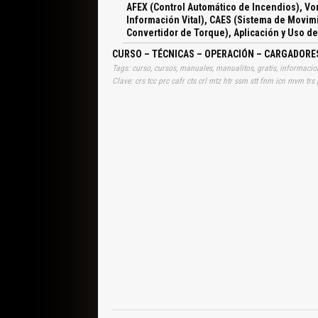
AFEX (Control Automático de Incendios), Vo
Información Vital), CAES (Sistema de Movimi
Convertidor de Torque), Aplicación y Uso 
CURSO – TÉCNICAS – OPERACIÓN – CARGADORE
Clave: crs tcc prc cafr cts crl mtz htr ssm stt fnm icn mvm trs