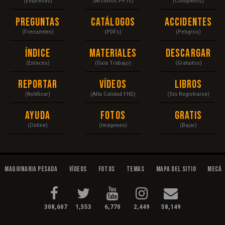
(Empresas)
(Archivos PPTs)
(Completos)
Preguntas
Catálogos
Accidentes
(Frecuentes)
(PDFs)
(Peligros)
Índice
Materiales
Descargar
(Enlaces)
(Guía Trabajo)
(Gratuitos)
Reportar
Vídeos
Libros
(Notificar)
(Alta Calidad FHD)
(Sin Registrarse)
Ayuda
Fotos
Gratis
(Online)
(Imágenes)
(Bajar)
Maquinaria Pesada
Vídeos
Fotos
Temas
Mapa del Sitio
Mecán
308,607
1,553
6,770
2,449
58,149