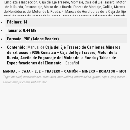
Limpieza e Inspección, Caja del Eje Trasero, Montaje, Caja del Eje Trasero, Motor
de la Rueda, Desmontaje, Motor de la Rueda, Piezas de Montaje, Golilla, Marcas
de Hendiduras del Motor de la Rueda, 4. Marcas de Hendiduras de la Caja del Eje,
Nivel de Aceite del Motor de la Rueda, Aceite de Engranaje del Motor de la Rueda,
Requerimientos de Filtrado, Análisis del Tamaño de las Partículas, Análisis de la
Páginas: 14
Muestra de Aceite, Tablas de Especificación del Elemento, Acción, Indicaciones de
Muestras de Aceite, Causa Posible de Altas Ppm, Reno de Estacionamiento,
Tamaño: 0.44 MB
Inspección en los Orificios de Acceso, Instale el Ducto de Aire, Instale
Formato: PDF (Adobe Reader)
Abrazaderas, Aplicación de Freno, Saque los Pernos, Abrazaderas, Orificios de
Acceso…
Contenido:
Manual de
Caja del Eje Trasero de Camiones Mineros
de Extracción 930E Komatsu – Caja del Eje Trasero, Motor de la
Rueda, Aceite de Engranaje del Motor de la Rueda y Tablas de
Especificaciones del Elemento
– Español
MANUAL – CAJA – EJE – TRASERO – CAMIÓN – MINERO – KOMATSU – MOTOR
Tags: manual, instrucciones, manuales, manualitos, informacion, gratis, cajas, ejes, traseros, posteriores, 930e4, motores, ruedas, engranajes, información, aprender, descargas
Clave: mnl jtr camn kmt edc dsc