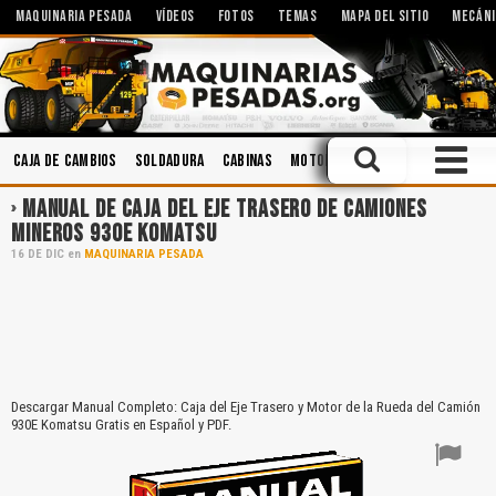
MAQUINARIA PESADA
VÍDEOS
FOTOS
TEMAS
MAPA DEL SITIO
MECÁNI
Caja de Cambios
Soldadura
Cabinas
Motores
Seguridad Industri
MANUAL DE CAJA DEL EJE TRASERO DE CAMIONES
MINEROS 930E KOMATSU
16
DE
DIC
en
MAQUINARIA PESADA
Descargar Manual Completo: Caja del Eje Trasero y Motor de la Rueda del Camión
930E Komatsu Gratis en Español y PDF.