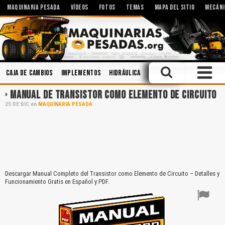
MAQUINARIA PESADA
VÍDEOS
FOTOS
TEMAS
MAPA DEL SITIO
MECÁNI
Caja de Cambios
Implementos
Hidráulica
Minería
Seguridad Indu
MANUAL DE TRANSISTOR COMO ELEMENTO DE CIRCUITO
25
DE
DIC
en
MAQUINARIA PESADA
Descargar Manual Completo del Transistor como Elemento de Circuito – Detalles y
Funcionamiento Gratis en Español y PDF.