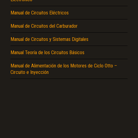
Manual de Circuitos Eléctricos
Manual de Circuitos del Carburador
Manual de Circuitos y Sistemas Digitales
El Título es incorrecto según el contenido.
Manual Teoría de los Circuitos Básicos
Texto o Imagen de portada son erróneos.
No carga o no se visualiza el contenido.
Manual de Alimentación de los Motores de Ciclo Otto –
Circuito e Inyección
Reportar otro tipo de error...