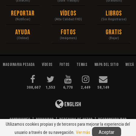
(Enlaces)
(Guía Trabajo)
(Gratuitos)
Reportar
Vídeos
Libros
(Notificar)
(Alta Calidad FHD)
(Sin Registrarse)
Ayuda
Fotos
Gratis
(Online)
(Imágenes)
(Bajar)
Maquinaria Pesada
Vídeos
Fotos
Temas
Mapa del Sitio
Mecán
308,607
1,553
6,770
2,449
58,149
English
Condiciones
|
Privacidad
|
Derechos de Autor
|
Responsabilidad
Utilizamos cookies propias y de terceros para mejorar la experiencia del
© 2020 Maquinaria Pesada. Operación, Mecánica, Mantenimiento...
Aceptar
usuario a través de su navegación.
Ver más