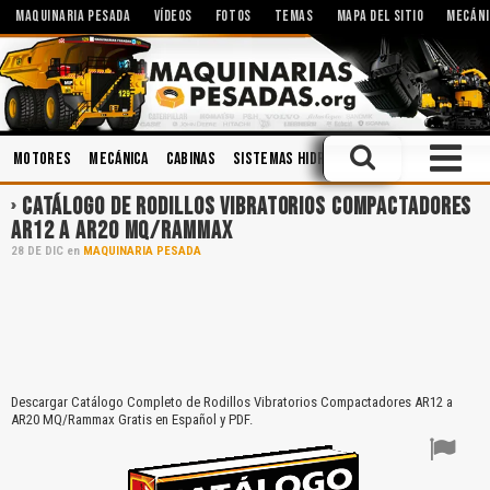
MAQUINARIA PESADA
VÍDEOS
FOTOS
TEMAS
MAPA DEL SITIO
MECÁNI
Motores
Mecánica
Cabinas
Sistemas Hidráulicos
Seguridad
Hi
CATÁLOGO DE RODILLOS VIBRATORIOS COMPACTADORES
AR12 A AR20 MQ/RAMMAX
28
DE
DIC
en
MAQUINARIA PESADA
Descargar Catálogo Completo de Rodillos Vibratorios Compactadores AR12 a
AR20 MQ/Rammax Gratis en Español y PDF.