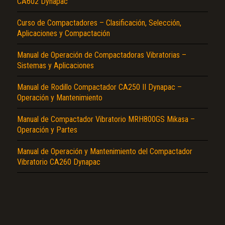
CA602 Dynapac
Curso de Compactadores – Clasificación, Selección,
Aplicaciones y Compactación
Manual de Operación de Compactadoras Vibratorias –
Sistemas y Aplicaciones
Manual de Rodillo Compactador CA250 II Dynapac –
El Título es incorrecto según el contenido.
Operación y Mantenimiento
Texto o Imagen de portada son erróneos.
Manual de Compactador Vibratorio MRH800GS Mikasa –
No carga o no se visualiza el contenido.
Operación y Partes
Reportar otro tipo de error...
Manual de Operación y Mantenimiento del Compactador
Vibratorio CA260 Dynapac