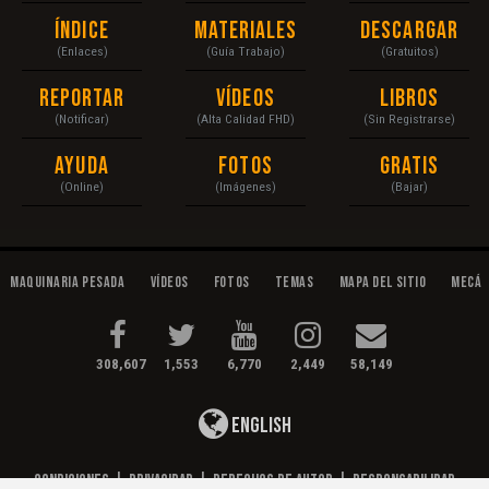
Índice
Materiales
Descargar
(Enlaces)
(Guía Trabajo)
(Gratuitos)
Reportar
Vídeos
Libros
(Notificar)
(Alta Calidad FHD)
(Sin Registrarse)
Ayuda
Fotos
Gratis
(Online)
(Imágenes)
(Bajar)
Maquinaria Pesada
Vídeos
Fotos
Temas
Mapa del Sitio
Mecán
308,607
1,553
6,770
2,449
58,149
English
Condiciones
|
Privacidad
|
Derechos de Autor
|
Responsabilidad