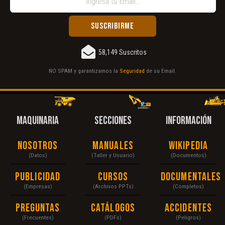
58,149 Suscritos
NO SPAM y garantizamos la
Seguridad
de su Email.
MAQUINARIA
SECCIONES
INFORMACIÓN
Nosotros
Manuales
Wikipedia
(Datos)
(Taller y Usuario)
(Documentos)
Publicidad
Cursos
Documentales
(Empresas)
(Archivos PPTs)
(Completos)
Preguntas
Catálogos
Accidentes
(Frecuentes)
(PDFs)
(Peligros)