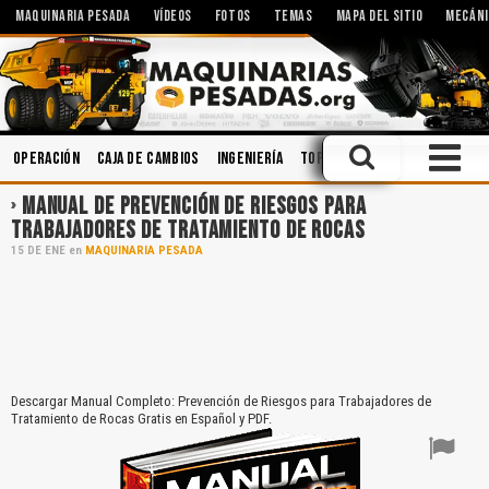
MAQUINARIA PESADA
VÍDEOS
FOTOS
TEMAS
MAPA DEL SITIO
MECÁNI
Operación
Caja de Cambios
Ingeniería
Topografía
Cabinas
Acci
MANUAL DE PREVENCIÓN DE RIESGOS PARA
TRABAJADORES DE TRATAMIENTO DE ROCAS
15
DE
ENE
en
MAQUINARIA PESADA
Descargar Manual Completo: Prevención de Riesgos para Trabajadores de
Tratamiento de Rocas Gratis en Español y PDF.