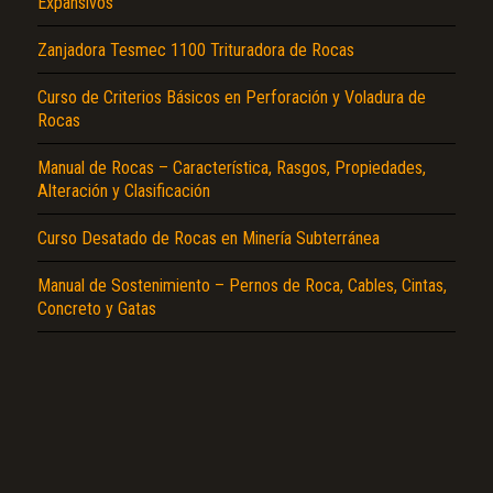
Expansivos
Zanjadora Tesmec 1100 Trituradora de Rocas
Curso de Criterios Básicos en Perforación y Voladura de
Rocas
Manual de Rocas – Característica, Rasgos, Propiedades,
El Título es incorrecto según el contenido.
Alteración y Clasificación
Texto o Imagen de portada son erróneos.
Curso Desatado de Rocas en Minería Subterránea
No carga o no se visualiza el contenido.
Manual de Sostenimiento – Pernos de Roca, Cables, Cintas,
Reportar otro tipo de error...
Concreto y Gatas