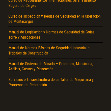
Curso de Requerimientos Internacionales para Izamiento
Seguro de Cargas
Curso de Inspección y Reglas de Seguridad en la Operación
de Montacargas
Manual de Legislación y Normas de Seguridad de Grúas
Torre y Aplicaciones
El Título es incorrecto según el contenido.
Manual de Normas Básicas de Seguridad Industrial –
Trabajos de Construcción
Texto o Imagen de portada son erróneos.
Manual de Sistema de Minado – Procesos, Maquinaria,
No carga o no se visualiza el contenido.
Análisis, Costos y Planeación
Reportar otro tipo de error...
Servicios e Infraestructura de un Taller de Maquinaria y
Procesos de Reparación