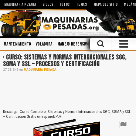
MAQUINARIA PESADA
VÍDEOS
FOTOS
TEMAS
MAPA DEL SITIO
MECÁNI
Mantenimiento
Voladura
Manejo Defensivo
Accidentes
Segurida
CURSO: SISTEMAS Y NORMAS INTERNACIONALES SGC,
SGMA Y SSL – PROCESOS Y CERTIFICACIÓN
27
DE
ENE
en
MAQUINARIA PESADA
Descargar Curso Completo: Sistemas y Normas Internacionales SGC, SGMA y SSL
– Certificación Gratis en Español/PDF.