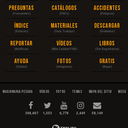
Preguntas
Catálogos
Accidentes
(Frecuentes)
(PDFs)
(Peligros)
Índice
Materiales
Descargar
(Enlaces)
(Guía Trabajo)
(Gratuitos)
Reportar
Vídeos
Libros
(Notificar)
(Alta Calidad FHD)
(Sin Registrarse)
Ayuda
Fotos
Gratis
(Online)
(Imágenes)
(Bajar)
Maquinaria Pesada
Vídeos
Fotos
Temas
Mapa del Sitio
Mecán
308,607
1,553
6,770
2,449
58,149