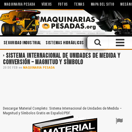
MAQUINARIA PESADA
VÍDEOS
FOTOS
TEMAS
MAPA DEL SITIO
MECÁNI
Seguridad Industrial
Sistemas Hidráulicos
Manejo Defensivo
Mec
SISTEMA INTERNACIONAL DE UNIDADES DE MEDIDA Y
CONVERSIÓN – MAGNITUD Y SÍMBOLO
20
DE
FEB
en
MAQUINARIA PESADA
Descargar Material Completo: Sistema Internacional de Unidades de Medida –
Magnitud y Símbolos Gratis en Español/PDF.