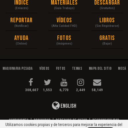
Índice
Materiales
Descargar
(Enlaces)
(Guía Trabajo)
(Gratuitos)
Reportar
Vídeos
Libros
(Notificar)
(Alta Calidad FHD)
(Sin Registrarse)
Ayuda
Fotos
Gratis
(Online)
(Imágenes)
(Bajar)
Maquinaria Pesada
Vídeos
Fotos
Temas
Mapa del Sitio
Mecán
308,607
1,553
6,770
2,449
58,149
English
Condiciones
|
Privacidad
|
Derechos de Autor
|
Responsabilidad
Utilizamos cookies propias y de terceros para mejorar la experiencia del