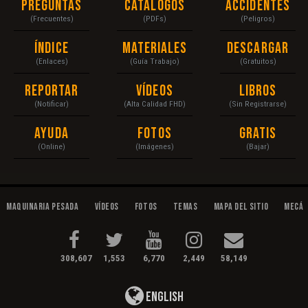
Preguntas
Catálogos
Accidentes
(Frecuentes)
(PDFs)
(Peligros)
Índice
Materiales
Descargar
(Enlaces)
(Guía Trabajo)
(Gratuitos)
Reportar
Vídeos
Libros
(Notificar)
(Alta Calidad FHD)
(Sin Registrarse)
Ayuda
Fotos
Gratis
(Online)
(Imágenes)
(Bajar)
Maquinaria Pesada
Vídeos
Fotos
Temas
Mapa del Sitio
Mecán
308,607
1,553
6,770
2,449
58,149
English