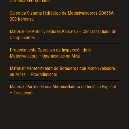
GD655A-3E0 Komatsu
Curso de Sistema Hidráulico de Motoniveladoras GD655A-
3E0 Komatsu
Material de Motoniveladoras Komatsu – Checklist Diario de
Componentes
Procedimiento Operativo de Inspección de la
El Título es incorrecto según el contenido.
Motoniveladora – Operaciones en Mina
Texto o Imagen de portada son erróneos.
Material: Mantenimiento de Botaderos con Motoniveladora
No carga o no se visualiza el contenido.
en Minas – Procedimiento
Reportar otro tipo de error...
Material: Partes de una Motoniveladora de Inglés a Español
– Traducción