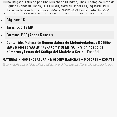
Turbo Cargado, Enfriado por Aire, Número de Cilindros, Lineal, Ecológico, Serie de
Equipos Komatsu, Japón, EEUU, Brasil, Alemania, Indonesia, Inglaterra, Italia,
Tailandia, Nomenclatura Equipo y Motor, SA6D170E-3, PosEnfriado, S6D95L-1,
Carrera Larga, GD523R-1, Tamaño del Equipo, Estructura Rígida, Primera Versión…
Páginas: 15
Tamaño: 0.18 MB
Formato: PDF (Adobe Reader)
Contenido:
Material de
Nomenclatura de Motoniveladoras GD655A-
3E0 y Motores SAA6D114E-3 Komatsu MITSUI – Significado de
Números y Letras del Código del Modelo o Serie
– Español
MATERIAL – NOMENCLATURA – MOTONIVELADORAS – MOTORES – KOMATSU – 
Tags: material, materiales, utilidad, utilitario, archivo, información, gratis, documento, nomenclaturas, significados, codigos, series, modelos, motos, motoniveladores, numeros, aprender, descargas