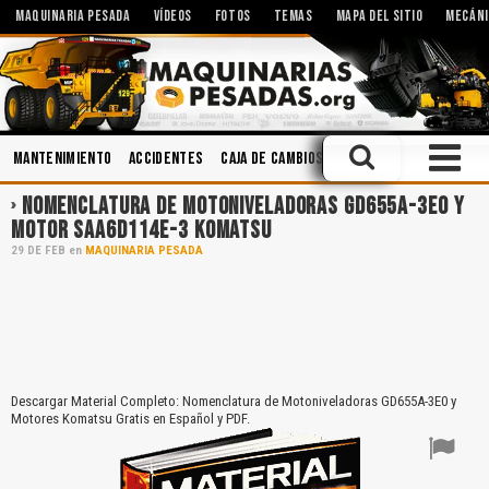
MAQUINARIA PESADA
VÍDEOS
FOTOS
TEMAS
MAPA DEL SITIO
MECÁNI
Mantenimiento
Accidentes
Caja de Cambios
Lubricantes
Sistem
NOMENCLATURA DE MOTONIVELADORAS GD655A-3E0 Y
MOTOR SAA6D114E-3 KOMATSU
29
DE
FEB
en
MAQUINARIA PESADA
Descargar Material Completo: Nomenclatura de Motoniveladoras GD655A-3E0 y
Motores Komatsu Gratis en Español y PDF.