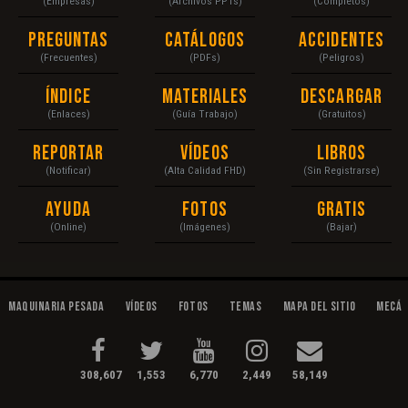
(Empresas)
(Archivos PPTs)
(Completos)
Preguntas
Catálogos
Accidentes
(Frecuentes)
(PDFs)
(Peligros)
Índice
Materiales
Descargar
(Enlaces)
(Guía Trabajo)
(Gratuitos)
Reportar
Vídeos
Libros
(Notificar)
(Alta Calidad FHD)
(Sin Registrarse)
Ayuda
Fotos
Gratis
(Online)
(Imágenes)
(Bajar)
Maquinaria Pesada
Vídeos
Fotos
Temas
Mapa del Sitio
Mecán
308,607
1,553
6,770
2,449
58,149