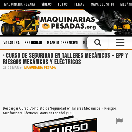
MAQUINARIA PESADA
VÍDEOS
FOTOS
TEMAS
MAPA DEL SITIO
MECÁNI
Voladura
Seguridad
Manejo Defensivo
Mantenimiento
Minería
CURSO DE SEGURIDAD EN TALLERES MECÁNICOS – EPP Y
RIESGOS MECÁNICOS Y ELÉCTRICOS
21
DE
MAR
en
MAQUINARIA PESADA
Descargar Curso Completo de Seguridad en Talleres Mecánicos – Riesgos
Mecánicos y Eléctricos Gratis en Español y PDF.