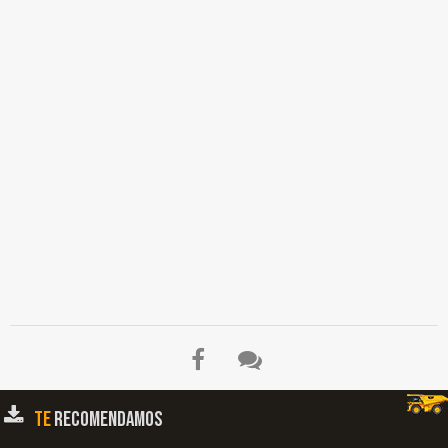
Protección Facial, Protectores Auditivos, Peto de Vaqueta Negro, Equipos de
Oxicorte, Cilindros, Manómetros, Válvulas, Mezclador, Mangueras, Careta de
Soldador con Filtro, Guantes Carnaza, Soldadura, Taladro de Árbol, Taladro sin
Prensa, Izaje de Elementos Pesados, Manipulación Manual de Cargas, Riesgos de
Incendio y Explosión…
TE
RECOMENDAMOS