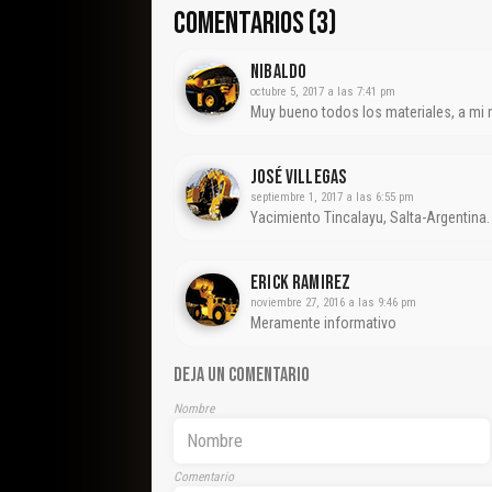
COMENTARIOS (3)
Nibaldo
octubre 5, 2017 a las 7:41 pm
Muy bueno todos los materiales, a mi 
José Villegas
septiembre 1, 2017 a las 6:55 pm
Yacimiento Tincalayu, Salta-Argentina.
Erick Ramirez
noviembre 27, 2016 a las 9:46 pm
Meramente informativo
DEJA UN COMENTARIO
Nombre
Comentario