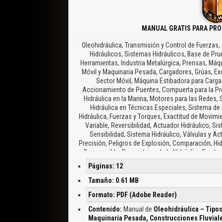
MANUAL GRATIS PARA PRO
Oleohidráulica, Transmisión y Control de Fuerzas,
Hidráulicos, Sistemas Hidráulicos, Base de Pru
Herramientas, Industria Metalúrgica, Prensas, Máqu
Móvil y Maquinaria Pesada, Cargadores, Grúas, Exc
Sector Móvil, Máquina Estibadora para Carga 
Accionamiento de Puentes, Compuerta para la Pro
Hidráulica en la Marina, Motores para las Redes,
Hidráulica en Técnicas Especiales, Sistema de
Hidráulica, Fuerzas y Torques, Exactitud de Movim
Variable, Reversibilidad, Actuador Hidráulico, Si
Sensibilidad, Sistema Hidráulico, Válvulas y A
Precisión, Peligros de Explosión, Comparación, Hid
Compresible, Desventajas de la Hidráulica Frent
Páginas: 12
Tamaño: 0.61 MB
Formato: PDF (Adobe Reader)
Contenido:
Manual de
Oleohidráulica – Tipos
Maquinaria Pesada, Construcciones Fluviale