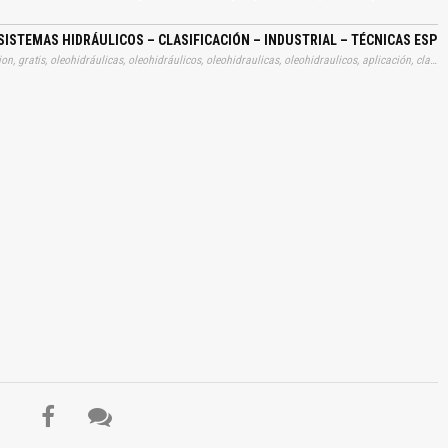
SISTEMAS HIDRÁULICOS – CLASIFICACIÓN – INDUSTRIAL – TÉCNICAS ESP
Tags: manual, instrucciones, manuales, manualitos, informacion, gratis, oleohidráulicas, oleohidráulicos, oleohidraulicas, oleohidraulicos, aplicación, clases, clasificaciones, industriales, sectores, moviles, máquinas, maquinas, construcción, tecnicas, comparaciones, neumáticas, neumaticas, aprender, descargas
El Título es incorrecto según el contenido.
Texto o Imagen de portada son erróneos.
No carga o no se visualiza el contenido.
Reportar otro tipo de error...