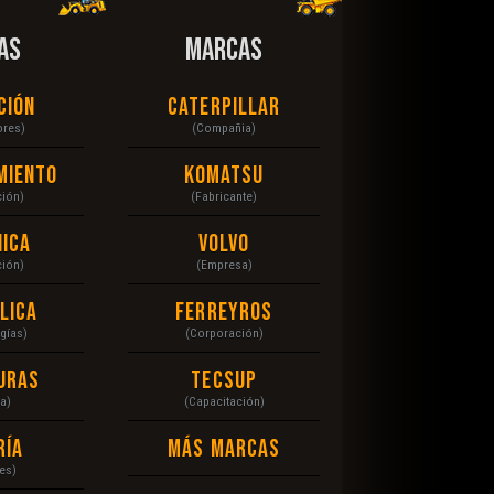
AS
MARCAS
ción
Caterpillar
ores)
(Compañia)
miento
Komatsu
ción)
(Fabricante)
ica
Volvo
ción)
(Empresa)
lica
Ferreyros
gías)
(Corporación)
uras
Tecsup
a)
(Capacitación)
ría
Más Marcas
es)