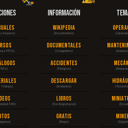
CIONES
INFORMACIÓN
TEM
nuales
Wikipedia
Opera
r y Usuario)
(Documentos)
(Operad
ursos
Documentales
Manteni
ivos PPTs)
(Completos)
(Instruc
álogos
Accidentes
Mecán
PDFs)
(Peligros)
(Repara
eriales
Descargar
Hidráu
a Trabajo)
(Gratuitos)
(Tecnolo
ídeos
Libros
Miniat
Calidad FHD)
(Sin Registrarse)
(Escal
otos
Gratis
Mine
ágenes)
(Bajar)
(Gigant