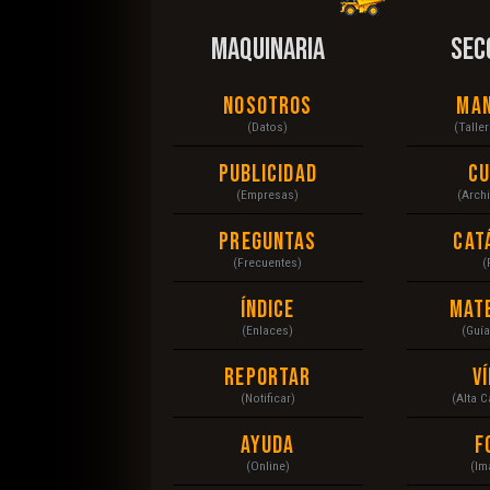
MAQUINARIA
SEC
Nosotros
Ma
(Datos)
(Talle
Publicidad
C
(Empresas)
(Arch
Preguntas
Cat
(Frecuentes)
(
Índice
Mat
(Enlaces)
(Guí
Reportar
V
(Notificar)
(Alta 
Ayuda
F
(Online)
(Im