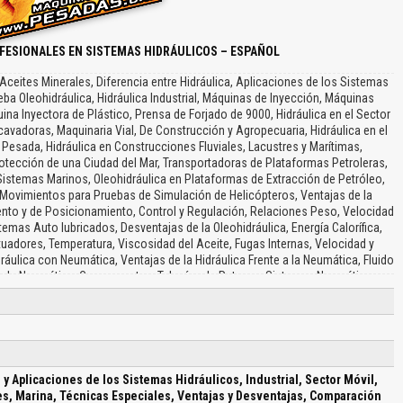
FESIONALES EN SISTEMAS HIDRÁULICOS – ESPAÑOL
 Aceites Minerales, Diferencia entre Hidráulica, Aplicaciones de los Sistemas
eba Oleohidráulica, Hidráulica Industrial, Máquinas de Inyección, Máquinas
ina Inyectora de Plástico, Prensa de Forjado de 9000, Hidráulica en el Sector
avadoras, Maquinaria Vial, De Construcción y Agropecuaria, Hidráulica en el
Pesada, Hidráulica en Construcciones Fluviales, Lacustres y Marítimas,
tección de una Ciudad del Mar, Transportadoras de Plataformas Petroleras,
 Sistemas Marinos, Oleohidráulica en Plataformas de Extracción de Petróleo,
 Movimientos para Pruebas de Simulación de Helicópteros, Ventajas de la
iento y de Posicionamiento, Control y Regulación, Relaciones Peso, Velocidad
stemas Auto lubricados, Desventajas de la Oleohidráulica, Energía Calorífica,
ctuadores, Temperatura, Viscosidad del Aceite, Fugas Internas, Velocidad y
ráulica con Neumática, Ventajas de la Hidráulica Frente a la Neumática, Fluido
e a la Neumática, Componentes, Tuberías de Retorno, Sistemas Neumáticos…
 y Aplicaciones de los Sistemas Hidráulicos, Industrial, Sector Móvil,
s, Marina, Técnicas Especiales, Ventajas y Desventajas, Comparación