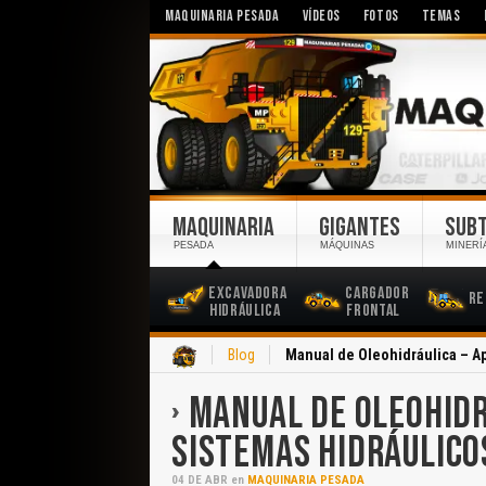
MAQUINARIA PESADA
VÍDEOS
FOTOS
TEMAS
MAQUINARIA
GIGANTES
SUB
PESADA
MÁQUINAS
MINERÍ
Excavadora
Cargador
Re
Hidráulica
Frontal
Inicio
Blog
Manual de Oleohidráulica – Ap
MANUAL DE OLEOHIDR
SISTEMAS HIDRÁULICO
04
DE
ABR
en
MAQUINARIA PESADA