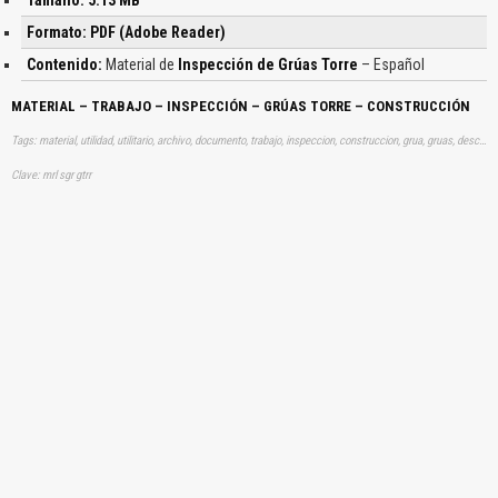
Formato: PDF (Adobe Reader)
Contenido:
Material de
Inspección de Grúas Torre
– Español
MATERIAL – TRABAJO – INSPECCIÓN – GRÚAS TORRE – CONSTRUCCIÓN
Tags: material, utilidad, utilitario, archivo, documento, trabajo, inspeccion, construccion, grua, gruas, descargas
Clave: mrl sgr gtrr