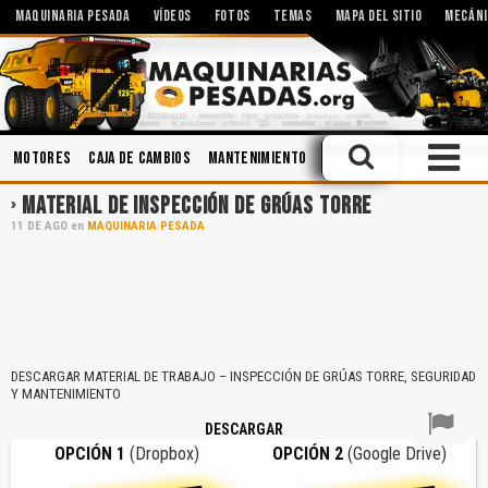
MAQUINARIA PESADA
VÍDEOS
FOTOS
TEMAS
MAPA DEL SITIO
MECÁNI
Motores
Caja de Cambios
Mantenimiento
Accidentes
Cabinas
MATERIAL DE INSPECCIÓN DE GRÚAS TORRE
11
DE
AGO
en
MAQUINARIA PESADA
DESCARGAR MATERIAL DE TRABAJO – INSPECCIÓN DE GRÚAS TORRE, SEGURIDAD
Y MANTENIMIENTO
DESCARGAR
OPCIÓN 1
(Dropbox)
OPCIÓN 2
(Google Drive)