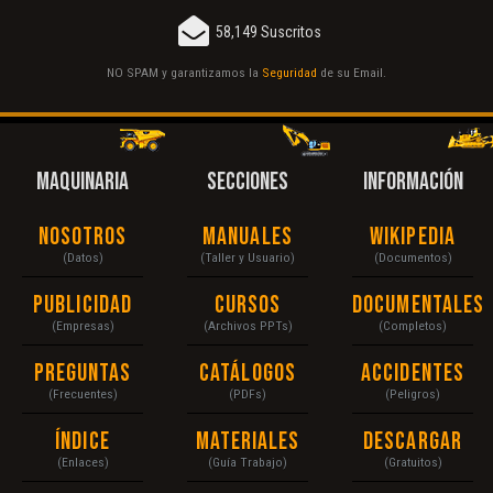
58,149 Suscritos
NO SPAM y garantizamos la
Seguridad
de su Email.
MAQUINARIA
SECCIONES
INFORMACIÓN
Nosotros
Manuales
Wikipedia
(Datos)
(Taller y Usuario)
(Documentos)
Publicidad
Cursos
Documentales
(Empresas)
(Archivos PPTs)
(Completos)
Preguntas
Catálogos
Accidentes
(Frecuentes)
(PDFs)
(Peligros)
Índice
Materiales
Descargar
(Enlaces)
(Guía Trabajo)
(Gratuitos)