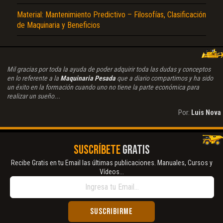
Material: Mantenimiento Predictivo – Filosofías, Clasificación
de Maquinaria y Beneficios
Mil gracias por toda la ayuda de poder adquirir toda las dudas y conceptos
en lo referente a la
Maquinaria Pesada
que a diario compartimos y ha sido
un éxito en la formación cuando uno no tiene la parte económica para
realizar un sueño...
Por:
Luis Nova
SUSCRÍBETE
GRATIS
Recibe Gratis en tu Email las últimas publicaciones. Manuales, Cursos y
Vídeos...