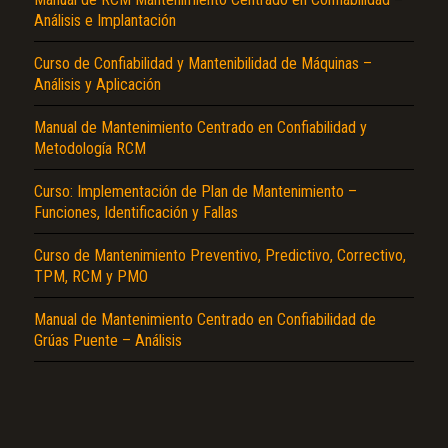
Análisis e Implantación
Curso de Confiabilidad y Mantenibilidad de Máquinas –
Análisis y Aplicación
Manual de Mantenimiento Centrado en Confiabilidad y
Metodología RCM
El Título es incorrecto según el contenido.
Curso: Implementación de Plan de Mantenimiento –
Funciones, Identificación y Fallas
Texto o Imagen de portada son erróneos.
Curso de Mantenimiento Preventivo, Predictivo, Correctivo,
No carga o no se visualiza el contenido.
TPM, RCM y PMO
Reportar otro tipo de error...
Manual de Mantenimiento Centrado en Confiabilidad de
Grúas Puente – Análisis