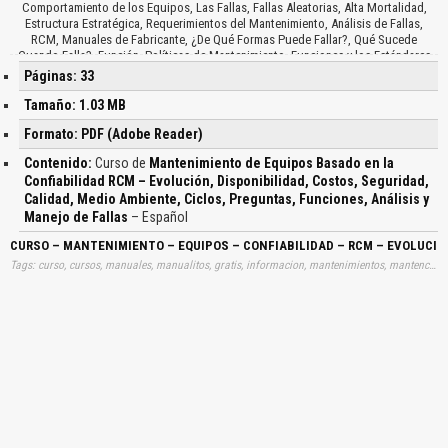
Comportamiento de los Equipos, Las Fallas, Fallas Aleatorias, Alta Mortalidad,
Estructura Estratégica, Requerimientos del Mantenimiento, Análisis de Fallas,
RCM, Manuales de Fabricante, ¿De Qué Formas Puede Fallar?, Qué Sucede
Cuando Falla?, Función, Políticas de Mantenimiento, Funciones y los Estándares
de Funcionamiento, Funciones Primarias, Control o Comodidad, Protección,
Páginas: 33
Economía, Eficiencia, Integridad, Estructural, Análisis AMEF, AMFE o FMEA,
Función, Bombear Agua, Falla Funcional, Modo de Falla, Efecto de Falla,
Tamaño: 1.03 MB
Consecuencias de las Fallas, Fallas Ocultas, Consecuencias para la Seguridad y el
Formato: PDF (Adobe Reader)
Medio Ambiente, Consecuencias Operacionales, Consecuencias no Operacionales,
Políticas de Manejo de las Fallas, Tareas Proactivas, Reacondicionamiento Cíclico,
Contenido:
Curso de
Mantenimiento de Equipos Basado en la
Cambios en los Equipos o en los Procesos, Hoja de Decisión, Tareas Propuestas,
Confiabilidad RCM – Evolución, Disponibilidad, Costos, Seguridad,
Intervalo Inicial, Aplicación del Proceso RCM, Grupos de Análisis, Supervisor de
Calidad, Medio Ambiente, Ciclos, Preguntas, Funciones, Análisis y
Operación, Operario, Especialista, Supervisor de Mantenimiento, Técnico de
Mantenimiento, Los Beneficios de RCM, Mayor Seguridad e Integridad,
Manejo de Fallas
– Español
Rendimientos Operativos, Costos Efectividad, Larga Vida útil de los Equipos,
CURSO – MANTENIMIENTO – EQUIPOS – CONFIABILIDAD – RCM – EVOLUCIÓ
Motivación de las Personas, Equipos de Trabajo…
Tags: curso, cursos, manuales, manualitos, gratis, informacion, mantenimientos, mantención, mantenciones, confiabilidades, analisis, aprender, descargas