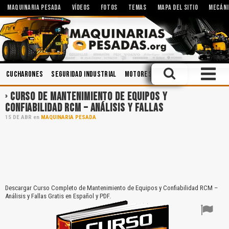
MAQUINARIA PESADA
VÍDEOS
FOTOS
TEMAS
MAPA DEL SITIO
MECÁNI
Cucharones
Seguridad Industrial
Motores
Accidentes
Sistema
CURSO DE MANTENIMIENTO DE EQUIPOS Y
CONFIABILIDAD RCM – ANÁLISIS Y FALLAS
15
DE
ABR
en
MAQUINARIA PESADA
Descargar Curso Completo de Mantenimiento de Equipos y Confiabilidad RCM –
Análisis y Fallas Gratis en Español y PDF.