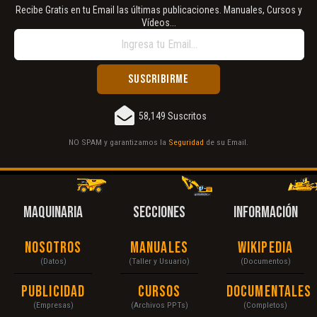
Recibe Gratis en tu Email las últimas publicaciones. Manuales, Cursos y
Vídeos...
58,149 Suscritos
NO SPAM y garantizamos la
Seguridad
de su Email.
MAQUINARIA
SECCIONES
INFORMACIÓN
Nosotros
Manuales
Wikipedia
(Datos)
(Taller y Usuario)
(Documentos)
Publicidad
Cursos
Documentales
(Empresas)
(Archivos PPTs)
(Completos)