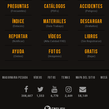
Preguntas
Catálogos
Accidentes
(Frecuentes)
(PDFs)
(Peligros)
Índice
Materiales
Descargar
(Enlaces)
(Guía Trabajo)
(Gratuitos)
Reportar
Vídeos
Libros
(Notificar)
(Alta Calidad FHD)
(Sin Registrarse)
Ayuda
Fotos
Gratis
(Online)
(Imágenes)
(Bajar)
Maquinaria Pesada
Vídeos
Fotos
Temas
Mapa del Sitio
Mecán
308,607
1,553
6,770
2,449
58,149