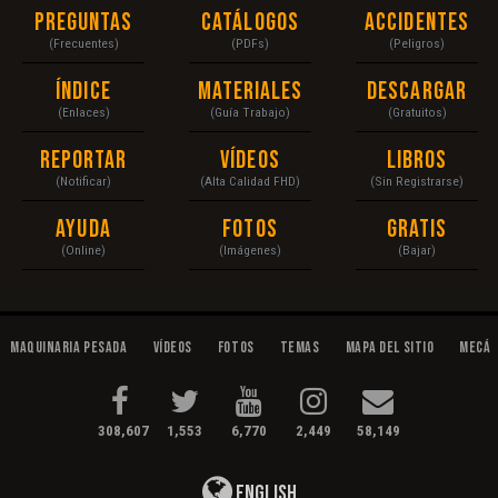
Preguntas
Catálogos
Accidentes
(Frecuentes)
(PDFs)
(Peligros)
Índice
Materiales
Descargar
(Enlaces)
(Guía Trabajo)
(Gratuitos)
Reportar
Vídeos
Libros
(Notificar)
(Alta Calidad FHD)
(Sin Registrarse)
Ayuda
Fotos
Gratis
(Online)
(Imágenes)
(Bajar)
Maquinaria Pesada
Vídeos
Fotos
Temas
Mapa del Sitio
Mecán
308,607
1,553
6,770
2,449
58,149
English