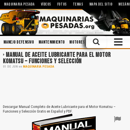
MAQUINARIA PESADA
VÍDEOS
FOTOS
TEMAS
MAPA DEL SITIO
MECÁNI
Manejo Defensivo
Mantenimiento
Motores
Ingeniería
Voladura
MANUAL DE ACEITE LUBRICANTE PARA EL MOTOR
KOMATSU – FUNCIONES Y SELECCIÓN
01
DE
JUN
en
MAQUINARIA PESADA
Descargar Manual Completo de Aceite Lubricante para el Motor Komatsu –
Funciones y Selección Gratis en Español y PDF.