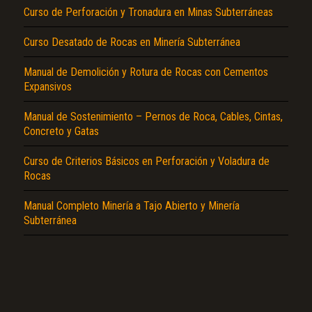
Curso de Perforación y Tronadura en Minas Subterráneas
Curso Desatado de Rocas en Minería Subterránea
Manual de Demolición y Rotura de Rocas con Cementos
Expansivos
Manual de Sostenimiento – Pernos de Roca, Cables, Cintas,
El Título es incorrecto según el contenido.
Concreto y Gatas
Texto o Imagen de portada son erróneos.
Curso de Criterios Básicos en Perforación y Voladura de
No carga o no se visualiza el contenido.
Rocas
Reportar otro tipo de error...
Manual Completo Minería a Tajo Abierto y Minería
Subterránea