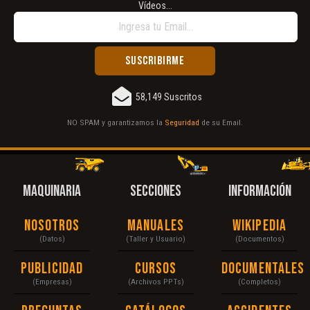
Vídeos...
58,149 Suscritos
NO SPAM y garantizamos la
Seguridad
de su Email.
MAQUINARIA
SECCIONES
INFORMACIÓN
Nosotros
Manuales
Wikipedia
(Datos)
(Taller y Usuario)
(Documentos)
Publicidad
Cursos
Documentales
(Empresas)
(Archivos PPTs)
(Completos)