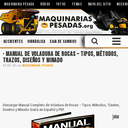
MAQUINARIA PESADA
VÍDEOS
FOTOS
TEMAS
MAPA DEL SITIO
MECÁNI
Accidentes
Hidráulica
Caja de Cambios
Topografía
Cabinas
Seg
MANUAL DE VOLADURA DE ROCAS – TIPOS, MÉTODOS,
TRAZOS, DISEÑOS Y MINADO
02
DE
JUL
en
MAQUINARIA PESADA
Descargar Manual Completo de Voladura de Rocas – Tipos, Métodos, Túneles,
Diseños y Minado Gratis en Español y PDF.