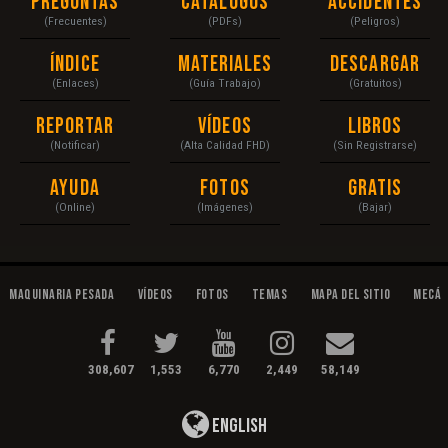
Preguntas
Catálogos
Accidentes
(Frecuentes)
(PDFs)
(Peligros)
Índice
Materiales
Descargar
(Enlaces)
(Guía Trabajo)
(Gratuitos)
Reportar
Vídeos
Libros
(Notificar)
(Alta Calidad FHD)
(Sin Registrarse)
Ayuda
Fotos
Gratis
(Online)
(Imágenes)
(Bajar)
Maquinaria Pesada
Vídeos
Fotos
Temas
Mapa del Sitio
Mecán
308,607
1,553
6,770
2,449
58,149
English