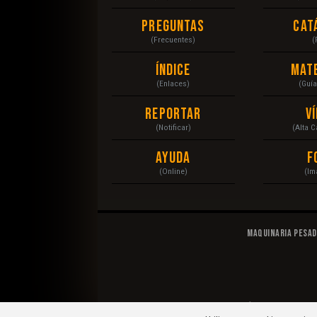
Preguntas
Cat
(Frecuentes)
(
Índice
Mat
(Enlaces)
(Guí
Reportar
V
(Notificar)
(Alta 
Ayuda
F
(Online)
(Im
Maquinaria Pesa
© 2020 Maquinaria Pesada. Operación, Mecánica, Man