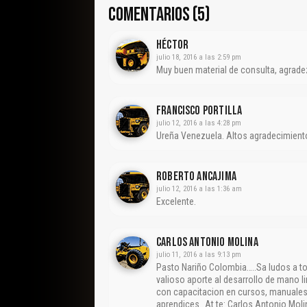
COMENTARIOS (5)
Héctor
julio 18, 2016 a las 2:59 pm
Muy buen material de consulta, agrade
Francisco Portilla
julio 12, 2016 a las 4:28 pm
Ureña Venezuela. Altos agradecimiento
Roberto Ancajima
julio 12, 2016 a las 1:36 am
Excelente.
CARLOS ANTONIO MOLINA
julio 11, 2016 a las 9:13 pm
Pasto Nariño Colombia…..Sa ludos a t
valioso aporte al desarrollo de mano l
con capacitacion en cursos, manuales,
aprendices…At te: Carlos Antonio Moli