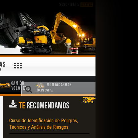
SUSCRÍBETE
GRATIS
AS
S
Camión
Montacargas
Volquete
TE
RECOMENDAMOS
Curso de Identificación de Peligros,
Técnicas y Análisis de Riesgos