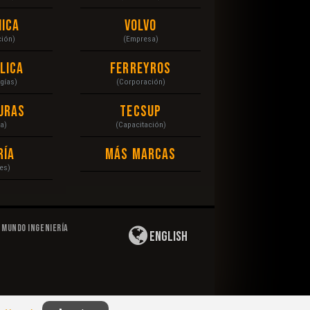
ica
Volvo
ción)
(Empresa)
lica
Ferreyros
gías)
(Corporación)
uras
Tecsup
a)
(Capacitación)
ría
Más Marcas
es)
Mundo Ingeniería
English
Privacidad
|
Derechos de Autor
|
Responsabilidad