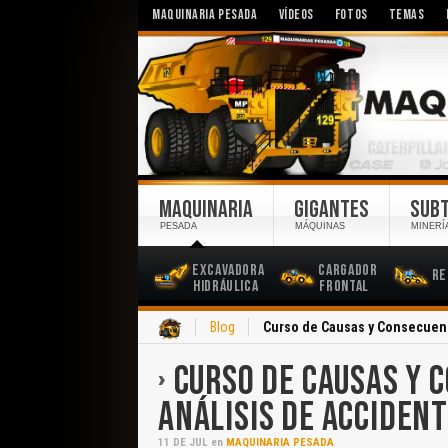
MAQUINARIA PESADA
VÍDEOS
FOTOS
TEMAS
MAQUINARIA
GIGANTES
SUB
PESADA
MÁQUINAS
MINERÍ
Excavadora
Cargador
Re
Hidráulica
Frontal
Inicio
Blog
Curso de Causas y Consecuenc
CURSO DE CAUSAS Y 
ANÁLISIS DE ACCIDEN
11
DE
JUL
en
MAQUINARIA PESADA