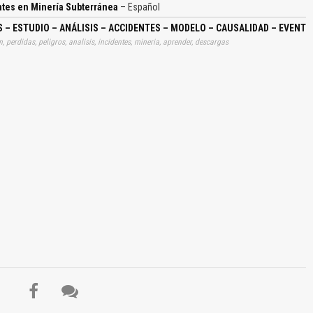
ntes en Minería Subterránea
– Español
 – ESTUDIO – ANÁLISIS – ACCIDENTES – MODELO – CAUSALIDAD – EVENTO
, perdidas, peligros, analisis, incidentes, mineria, aprender, descargas
El Título es incorrecto según el contenido.
Texto o Imagen de portada son erróneos.
No carga o no se visualiza el contenido.