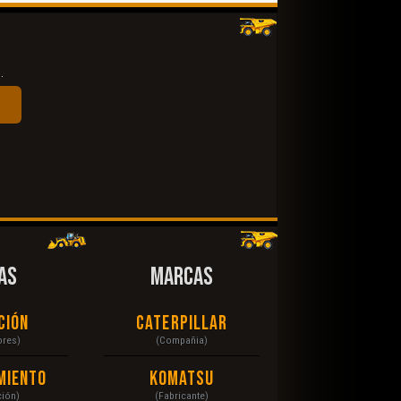
.
AS
MARCAS
ción
Caterpillar
ores)
(Compañia)
miento
Komatsu
ción)
(Fabricante)