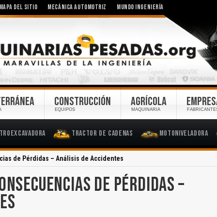
MAPA DEL SITIO
MECÁNICA AUTOMOTRIZ
MUNDO INGENIERÍA
TERRÁNEA
CONSTRUCCIÓN
AGRÍCOLA
EMPRES
A
EQUIPOS
MAQUINARIA
FABRICANTE
troexcavadora
Tractor de Cadenas
Motoniveladora
ias de Pérdidas – Análisis de Accidentes
CONSECUENCIAS DE PÉRDIDAS –
TES