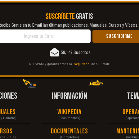
SUSCRÍBETE
GRATIS
Recibe Gratis en tu Email las últimas publicaciones. Manuales, Cursos y Vídeos..
58,149 Suscritos
NO SPAM y garantizamos la
Seguridad
de su Email.
CIONES
INFORMACIÓN
TEM
nuales
Wikipedia
Opera
r y Usuario)
(Documentos)
(Operad
ursos
Documentales
Manteni
ivos PPTs)
(Completos)
(Instruc