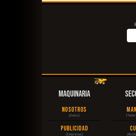
MAQUINARIA
SEC
Nosotros
Ma
(Datos)
(Talle
Publicidad
C
(Empresas)
(Arch