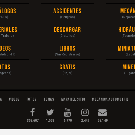
álogos
Accidentes
Mecán
PDFs)
(Peligros)
(Repara
eriales
Descargar
Hidráu
a Trabajo)
(Gratuitos)
(Tecnolo
ídeos
Libros
Miniat
Calidad FHD)
(Sin Registrarse)
(Escal
otos
Gratis
Mine
ágenes)
(Bajar)
(Gigant
da
Vídeos
Fotos
Temas
Mapa del Sitio
Mecánica Automotriz
308,607
1,553
6,770
2,449
58,149
tenimiento...
Condiciones
|