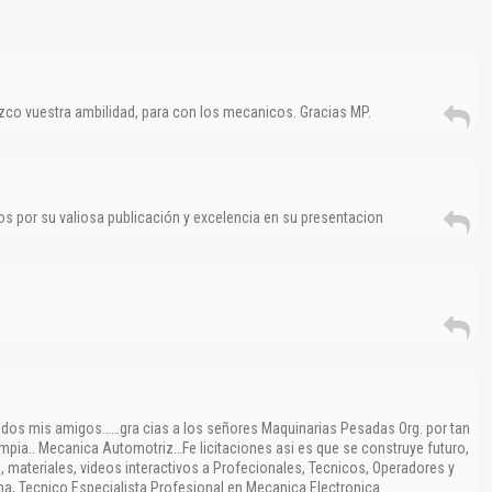
Reportar otro tipo de error...
zco vuestra ambilidad, para con los mecanicos. Gracias MP.
s por su valiosa publicación y excelencia en su presentacion
odos mis amigos……gra cias a los señores Maquinarias Pesadas Org. por tan
impia.. Mecanica Automotriz…Fe licitaciones asi es que se construye futuro,
 materiales, videos interactivos a Profecionales, Tecnicos, Operadores y
na, Tecnico Especialista Profesional en Mecanica Electronica