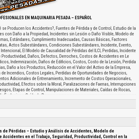
OFESIONALES EN MAQUINARIA PESADA – ESPAÑOL
se Producen los Accidentes?, Fuentes de Pérdida y de Control, Estudio de la
es con Daño a la Propiedad, Incidentes sin Lesión o Daño Visible, Modelo de
stemas, Estándares, Cumplimiento Inadecuadas, Causas Básicas, Factores
atas, Actos Subestándares, Condiciones Subestándares, Incidente, Evento,
ntencional, El Modelo de Causalidad de Pérdidas del ILCI, Perdidas, Incidente
de Productividad, Daños, Defectos, Derroches, Costos de Accidentes en Le
cos, Indemnización, Daños de Edificios, Costos, Costo de la Lesión, Perdida
as, Daño a los Productos, Reducción en el Valor del Activo de la Empresa,
 de Incendios, Costos Legales, Perdidas de Oportunidades de Negocios,
entos Adicionales de Entrenamiento, Incremento de Costos Operacionales,
ductividad, Efectos sobre la Moral, Paralizaciones de Faenas, Interrupciones
iesgos, Etapas de Control, Manipulaciones de Materiales, Caídas de Rocas,
de Explosivos, Caída de Personas…
 de Pérdidas – Estudio y Análisis de Accidentes, Modelo de
 Accidentes en el Trabajo, Seguridad, Productividad, Control en la