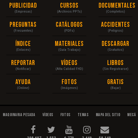
Publicidad
Cursos
Documentales
(Empresas)
(Archivos PPTs)
(Completos)
Preguntas
Catálogos
Accidentes
(Frecuentes)
(PDFs)
(Peligros)
Índice
Materiales
Descargar
(Enlaces)
(Guía Trabajo)
(Gratuitos)
Reportar
Vídeos
Libros
(Notificar)
(Alta Calidad FHD)
(Sin Registrarse)
Ayuda
Fotos
Gratis
(Online)
(Imágenes)
(Bajar)
Maquinaria Pesada
Vídeos
Fotos
Temas
Mapa del Sitio
Mecán
308,607
1,553
6,770
2,449
58,149