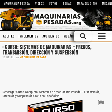
MAQUINARIA PESADA
VÍDEOS
FOTOS
TEMAS
MAPA DEL SITIO
MECÁNI
Aceites
Implementos
Accidentes
Mecánica
Operación
Ingenie
CURSO: SISTEMAS DE MAQUINARIAS – FRENOS,
TRANSMISIÓN, DIRECCIÓN Y SUSPENSIÓN
12
DE
JUL
en
MAQUINARIA PESADA
Descargar Curso Completo: Sistemas de Maquinaria Pesada – Transmisión,
Dirección y Suspensión Gratis en Español/PDF.