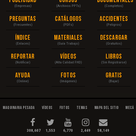
Publicidad
Cursos
Documentales
(Empresas)
(Archivos PPTs)
(Completos)
Preguntas
Catálogos
Accidentes
(Frecuentes)
(PDFs)
(Peligros)
Índice
Materiales
Descargar
(Enlaces)
(Guía Trabajo)
(Gratuitos)
Reportar
Vídeos
Libros
(Notificar)
(Alta Calidad FHD)
(Sin Registrarse)
Ayuda
Fotos
Gratis
(Online)
(Imágenes)
(Bajar)
Maquinaria Pesada
Vídeos
Fotos
Temas
Mapa del Sitio
Mecán
308,607
1,553
6,770
2,449
58,149