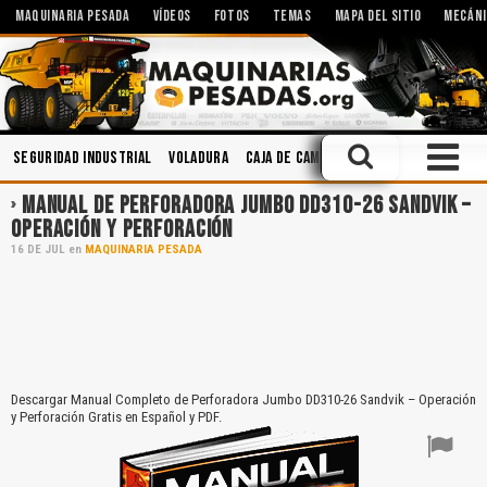
MAQUINARIA PESADA
VÍDEOS
FOTOS
TEMAS
MAPA DEL SITIO
MECÁNI
Seguridad Industrial
Voladura
Caja de Cambios
Cucharones
Lub
MANUAL DE PERFORADORA JUMBO DD310-26 SANDVIK –
OPERACIÓN Y PERFORACIÓN
16
DE
JUL
en
MAQUINARIA PESADA
Descargar Manual Completo de Perforadora Jumbo DD310-26 Sandvik – Operación
y Perforación Gratis en Español y PDF.