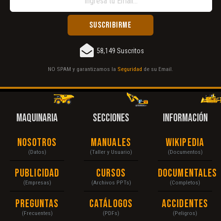
58,149 Suscritos
NO SPAM y garantizamos la
Seguridad
de su Email.
MAQUINARIA
SECCIONES
INFORMACIÓN
Nosotros
Manuales
Wikipedia
(Datos)
(Taller y Usuario)
(Documentos)
Publicidad
Cursos
Documentales
(Empresas)
(Archivos PPTs)
(Completos)
Preguntas
Catálogos
Accidentes
(Frecuentes)
(PDFs)
(Peligros)