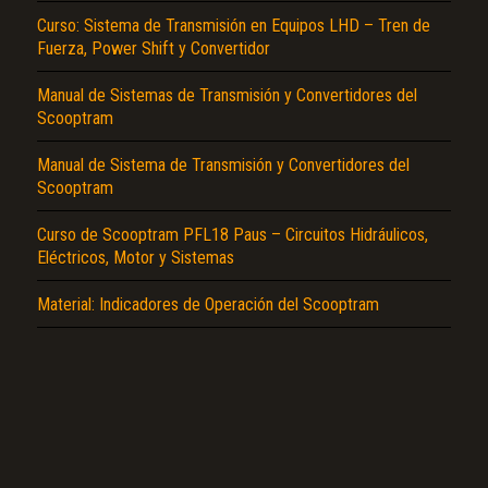
Curso: Sistema de Transmisión en Equipos LHD – Tren de
Fuerza, Power Shift y Convertidor
Manual de Sistemas de Transmisión y Convertidores del
Scooptram
Manual de Sistema de Transmisión y Convertidores del
El Título es incorrecto según el contenido.
Scooptram
Texto o Imagen de portada son erróneos.
Curso de Scooptram PFL18 Paus – Circuitos Hidráulicos,
No carga o no se visualiza el contenido.
Eléctricos, Motor y Sistemas
Reportar otro tipo de error...
Material: Indicadores de Operación del Scooptram