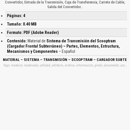
Convertidor, Entrada de la Transmisión, Caja de Transferencia, Carrete de Cable,
Salida del Convertidor…
Páginas: 4
Tamaño: 0.40 MB
Formato: PDF (Adobe Reader)
Contenido:
Material de
Sistema de Transmisión del Scooptram
(Cargador Frontal Subterráneo) – Partes, Elementos, Estructura,
Mecanismos y Componentes
– Español
MATERIAL – SISTEMA – TRANSMISIÓN – SCOOPTRAM – CARGADOR SUBTE
Tags: material, materiales, utilidad, utilitario, archivo, información, gratis, documento, scoops, scops, scopptrams, cargadores, subterraneos, subterraneas, sistemas, transmisiones, scooptrams, aprender, descargas