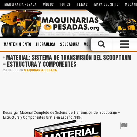
MAQUINARIA PESADA
VÍDEOS
FOTOS
TEMAS
MAPA DEL SITIO
MECÁNI
Mantenimiento
Hidráulica
Soldadura
Voladura
Motores
Ingen
MATERIAL: SISTEMA DE TRANSMISIÓN DEL SCOOPTRAM
– ESTRUCTURA Y COMPONENTES
23
DE
JUL
en
MAQUINARIA PESADA
Descargar Material Completo de Sistema de Transmisión del Scooptram –
Estructura y Componentes Gratis en Español/PDF.