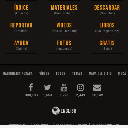
Índice
Materiales
Descargar
(Enlaces)
(Guía Trabajo)
(Gratuitos)
Reportar
Vídeos
Libros
(Notificar)
(Alta Calidad FHD)
(Sin Registrarse)
Ayuda
Fotos
Gratis
(Online)
(Imágenes)
(Bajar)
Maquinaria Pesada
Vídeos
Fotos
Temas
Mapa del Sitio
Mecán
308,607
1,553
6,770
2,449
58,149
English
Condiciones
|
Privacidad
|
Derechos de Autor
|
Responsabilidad