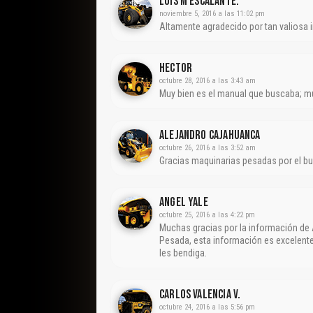
Luis M Escalante.
noviembre 5, 2016 a las 11:02 pm
Altamente agradecido por tan valiosa 
Hector
octubre 28, 2016 a las 3:43 am
Muy bien es el manual que buscaba; m
Alejandro Cajahuanca
octubre 26, 2016 a las 3:52 am
Gracias maquinarias pesadas por el b
Angel Yale
octubre 25, 2016 a las 4:22 pm
Muchas gracias por la información de 
Pesada, esta información es excelente 
les bendiga.
Carlos Valencia V.
octubre 24, 2016 a las 5:56 pm