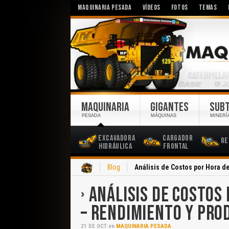
MAQUINARIA PESADA
VÍDEOS
FOTOS
TEMAS
MAQUINARIA
GIGANTES
SUB
PESADA
MÁQUINAS
MINERÍ
Excavadora
Cargador
Re
Hidráulica
Frontal
Inicio
Blog
Análisis de Costos por Hora 
ANÁLISIS DE COSTOS
– RENDIMIENTO Y PRO
21
DE
OCT
en
MAQUINARIA PESADA