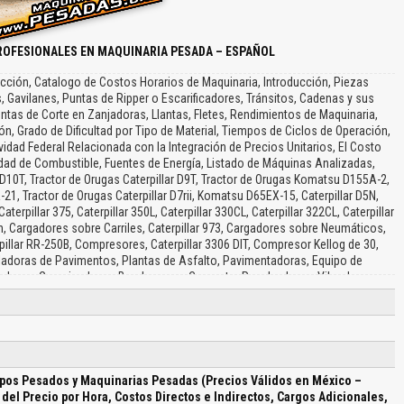
ROFESIONALES EN MAQUINARIA PESADA – ESPAÑOL
ucción, Catalogo de Costos Horarios de Maquinaria, Introducción, Piezas
 Gavilanes, Puntas de Ripper o Escarificadores, Tránsitos, Cadenas y sus
tas de Corte en Zanjadoras, Llantas, Fletes, Rendimientos de Maquinaria,
ón, Grado de Dificultad por Tipo de Material, Tiempos de Ciclos de Operación,
dad Federal Relacionada con la Integración de Precios Unitarios, El Costo
dad de Combustible, Fuentes de Energía, Listado de Máquinas Analizadas,
r D10T, Tractor de Orugas Caterpillar D9T, Tractor de Orugas Komatsu D155A-2,
21, Tractor de Orugas Caterpillar D7rii, Komatsu D65EX-15, Caterpillar D5N,
terpillar 375, Caterpillar 350L, Caterpillar 330CL, Caterpillar 322CL, Caterpillar
, Cargadores sobre Carriles, Caterpillar 973, Cargadores sobre Neumáticos,
pillar RR-250B, Compresores, Caterpillar 3306 DIT, Compresor Kellog de 30,
iladoras de Pavimentos, Plantas de Asfalto, Pavimentadoras, Equipo de
edoras, Guarnizadora y Bombas para Concreto, Revolvedoras, Vibradores,
era de Carretera, Grúas y Dragas, Malacates y Soldadoras, Equipo para
s, Esmaltadoras, Detectores de Falla, Bombas para Agua, Grupo Electrógeno,
os y Chalanes, Zanjadoras, Análisis de Costos Horarios, Análisis del Factor
s del Factor de Salario Real, Salario Mínimo General del DF, Enfermedad y
al, Tasa de Seguros, Aceite Lubricante, Gasolina, Tipo de Cambio, Factor de
e Orugas, Costo de la Máquina, Valor de las Llantas, Valor de la Máquina, Vida
ipos Pesados y Maquinarias Pesadas (Precios Válidos en México –
Aceite Lubricante, Diesel, Tasa de Seguro, Tractores Agrícola, Cargadoras-
 del Precio por Hora, Costos Directos e Indirectos, Cargos Adicionales,