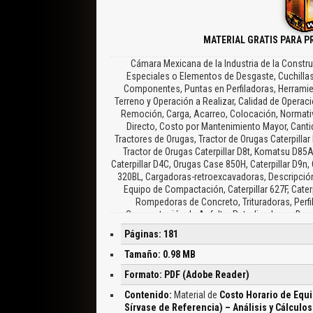
MATERIAL GRATIS PARA P
Cámara Mexicana de la Industria de la Constr
Especiales o Elementos de Desgaste, Cuchillas,
Componentes, Puntas en Perfiladoras, Herramien
Terreno y Operación a Realizar, Calidad de Operaci
Remoción, Carga, Acarreo, Colocación, Normativi
Directo, Costo por Mantenimiento Mayor, Canti
Tractores de Orugas, Tractor de Orugas Caterpilla
Tractor de Orugas Caterpillar D8t, Komatsu D85A-
Caterpillar D4C, Orugas Case 850H, Caterpillar D9n, Ca
320BL, Cargadoras-retroexcavadoras, Descripción
Equipo de Compactación, Caterpillar 627F, Cater
Rompedoras de Concreto, Trituradoras, Perf
Compactación de Asfalto, Petrolizadoras, Barr
Bogues y Lanzadoras de Mortero, Camiones Fu
Páginas: 181
Cimentaciones Profundas, Tiende tubos, Aliñadore
Camiones de Volteo, Equipo de Perforación de Poz
Tamaño: 0.98 MB
de Salario Real, Datos Básicos para el Análisi
Formato: PDF (Adobe Reader)
Maternidad, Suma Prestaciones, Tasa de Interés Re
Utilización de la Operación del Equipo, Tractores d
Contenido:
Material de
Costo Horario de Equ
Económica, Tractor de Orugas Caterpillar D10t, 
Sírvase de Referencia) – Análisis y Cálculos