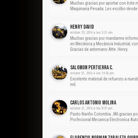
Muchas gracias por aportar con èste ma
Maquinaria Pesada. Les escrìbo desd
Henry David
octubre 23, 2016 a las 5:21 am
Muchas gracias por mandarme informac
en Mecánica y Mecánica Industrial, co
Gracias de antemano Atte. Henry.
Salomon Pertierra C.
octubre 21, 2016 a las 10:56 pm
Excelente material de refuerzo a nues
mil.
CARLOS ANTONIO MOLINA
octubre 21, 2016 a las 8:37 pm
Pasto Nariño Colombia…Mil gracias por
Profecional Mecanica Electronica Au
Florencio Norman Zabaleta Quir