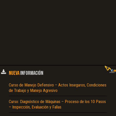
Operador, Factores, Coeficiente de Eficacia, Coeficiente de Utilización, Función de
las Condiciones, Trabajo, Obra, Condiciones del Trabajo, Organización de la Obra,
Excelentes, Buenas, Medianas, Malas, Organización de la Obra, Valores Anotados,
Coeficiente, Condiciones del Trabajo, Naturaleza del Terreno, Condiciones del
Suelo, Topografía, Ritmo de Trabajo Obligado, Realización de la Obra, Experiencia
del Personal, Selección, Concepción, Relación de Coeficientes, Ejemplos, Datos
Reales, Construcción con Tractores y Escrepas, Días Laborables, Días Trabajados,
Promedio General de Tractores, Tractores Citados, Escrepas, Volumen de
Excavación Promedio Pagado, Trabajo de Pavimentación, MotoConformadora,
Aplanadoras, Neumáticos, Promedios, Trabajo, Forma Independiente, Proceso de
Pavimentación, Material Triturado…
NUEVA
INFORMACIÓN
Curso de Manejo Defensivo – Actos Inseguros, Condiciones
de Trabajo y Manejo Agresivo
Curso: Diagnóstico de Máquinas – Proceso de los 10 Pasos
– Inspección, Evaluación y Fallas