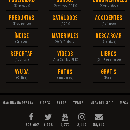
Publicidad
Cursos
Documentales
(Empresas)
(Archivos PPTs)
(Completos)
Preguntas
Catálogos
Accidentes
(Frecuentes)
(PDFs)
(Peligros)
Índice
Materiales
Descargar
(Enlaces)
(Guía Trabajo)
(Gratuitos)
Reportar
Vídeos
Libros
(Notificar)
(Alta Calidad FHD)
(Sin Registrarse)
Ayuda
Fotos
Gratis
(Online)
(Imágenes)
(Bajar)
Maquinaria Pesada
Vídeos
Fotos
Temas
Mapa del Sitio
Mecán
308,607
1,553
6,770
2,449
58,149