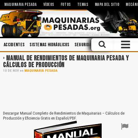
MAQUINARIA PESADA
VÍDEOS
FOTOS
TEMAS
MAPA DEL SITIO
MECÁNI
Accidentes
Sistemas Hidráulicos
Seguridad Industrial
Operación
MANUAL DE RENDIMIENTOS DE MAQUINARIA PESADA Y
CÁLCULOS DE PRODUCCIÓN
10
DE
NOV
en
MAQUINARIA PESADA
Descargar Manual Completo de Rendimientos de Maquinarias – Cálculos de
Producción y Eficiencia Gratis en Español/PDF.