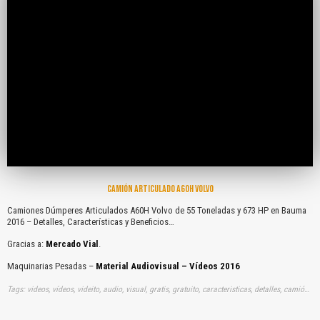
CAMIÓN ARTICULADO A60H VOLVO
Camiones Dúmperes Articulados A60H Volvo de 55 Toneladas y 673 HP en Bauma
2016 – Detalles, Características y Beneficios…
Gracias a:
Mercado Vial
.
Maquinarias Pesadas –
Material Audiovisual – Vídeos 2016
Tags: videos, vídeos, videito, audio, visual, gratis, gratuito, caracteristicas, detalles, camión, articuladas, dúmpers, dumpers, dumperes, volvos