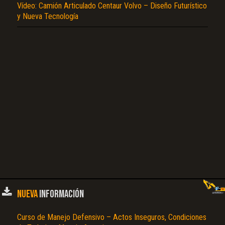
Vídeo: Camión Articulado Centaur Volvo – Diseño Futurístico
y Nueva Tecnología
El Título es incorrecto según el contenido.
Texto o Imagen de portada son erróneos.
No carga o no se visualiza el contenido.
Reportar otro tipo de error...
NUEVA
INFORMACIÓN
Curso de Manejo Defensivo – Actos Inseguros, Condiciones