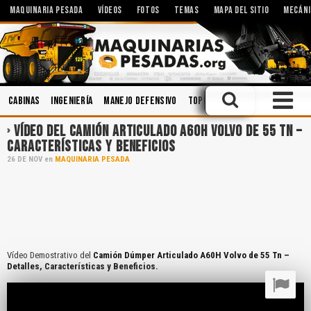
MAQUINARIA PESADA
VÍDEOS
FOTOS
TEMAS
MAPA DEL SITIO
MECÁNI
Cabinas
Ingeniería
Manejo Defensivo
Topografía
Implementos
VÍDEO DEL CAMIÓN ARTICULADO A60H VOLVO DE 55 TN –
CARACTERÍSTICAS Y BENEFICIOS
26
DE
NOV
en
MAQUINARIA PESADA
Vídeo Demostrativo del
Camión Dúmper Articulado A60H Volvo de 55 Tn –
Detalles, Características y Beneficios.