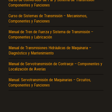
Componentes y Funciones
Curso de Sistemas de Transmisión – Mecanismos,
Componentes y Funciones
Manual de Tren de Fuerza y Sistema de Transmisión –
Componentes y Lubricación
El Título es incorrecto según el contenido.
Manual de Transmisiones Hidráulicas de Maquinaria –
Diagnóstico y Mantenimiento
Texto o Imagen de portada son erróneos.
Manual de Servotransmisión de Contraeje – Componentes y
No carga o no se visualiza el contenido.
Localización de Averías
Reportar otro tipo de error...
Manual: Servotransmisión de Maquinarias – Circuitos,
Componentes y Funciones