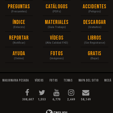
Preguntas
Catálogos
Accidentes
(Frecuentes)
(PDFs)
(Peligros)
Índice
Materiales
Descargar
(Enlaces)
(Guía Trabajo)
(Gratuitos)
Reportar
Vídeos
Libros
(Notificar)
(Alta Calidad FHD)
(Sin Registrarse)
Ayuda
Fotos
Gratis
(Online)
(Imágenes)
(Bajar)
Maquinaria Pesada
Vídeos
Fotos
Temas
Mapa del Sitio
Mecán
308,607
1,553
6,770
2,449
58,149