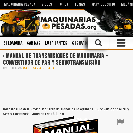
MAQUINARIA PESADA
VÍDEOS
FOTOS
TEMAS
MAPA DEL SITIO
MECÁNI
Soldadura
Cabinas
Lubricantes
Cucharones
Operación
Manejo
MANUAL DE TRANSMISIONES DE MAQUINARIA –
CONVERTIDOR DE PAR Y SERVOTRANSMISIÓN
09
DE
DIC
en
MAQUINARIA PESADA
Descargar Manual Completo: Transmisiones de Maquinaria – Convertidor de Par y
Servotransmisión Gratis en Español/PDF.