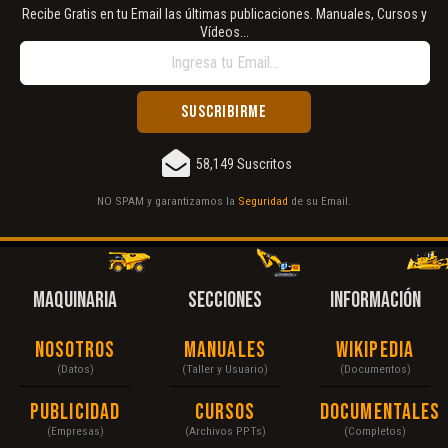
Recibe Gratis en tu Email las últimas publicaciones. Manuales, Cursos y
Vídeos...
58,149 Suscritos
NO SPAM y garantizamos la
Seguridad
de su Email.
MAQUINARIA
SECCIONES
INFORMACIÓN
Nosotros
Manuales
Wikipedia
(Datos)
(Taller y Usuario)
(Documentos)
Publicidad
Cursos
Documentales
(Empresas)
(Archivos PPTs)
(Completos)