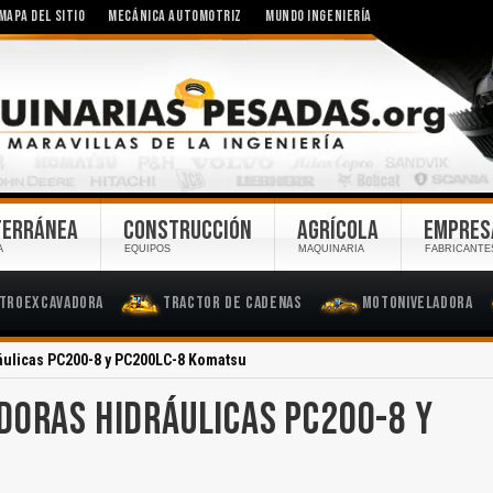
MAPA DEL SITIO
MECÁNICA AUTOMOTRIZ
MUNDO INGENIERÍA
TERRÁNEA
CONSTRUCCIÓN
AGRÍCOLA
EMPRES
A
EQUIPOS
MAQUINARIA
FABRICANTE
troexcavadora
Tractor de Cadenas
Motoniveladora
áulicas PC200-8 y PC200LC-8 Komatsu
DORAS HIDRÁULICAS PC200-8 Y