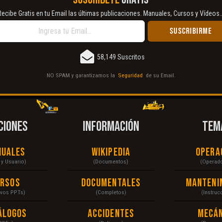
Recibe Gratis en tu Email las últimas publicaciones. Manuales, Cursos y Vídeos..
58,149 Suscritos
NO SPAM y garantizamos la
Seguridad
de su Email.
CIONES
INFORMACIÓN
TEM
nuales
Wikipedia
Opera
r y Usuario)
(Documentos)
(Operad
ursos
Documentales
Manteni
ivos PPTs)
(Completos)
(Instruc
álogos
Accidentes
Mecán