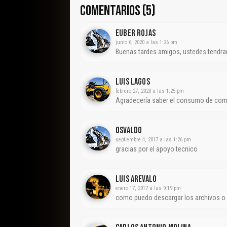
COMENTARIOS (5)
EUBER ROJAS
junio 6, 2020 a las 1:26 pm
Buenas tardes amigos, ustedes tendra
Luis Lagos
febrero 27, 2020 a las 1:25 pm
Agradecería saber el consumo de combu
Osvaldo
septiembre 4, 2017 a las 1:26 pm
gracias por el apoyo tecnico
Luis Arevalo
enero 17, 2017 a las 9:19 pm
como puedo descargar los archivos o 