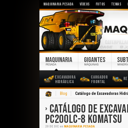
MAQUINARIA PESADA
VÍDEOS
FOTOS
TEMAS
MAQUINARIA
GIGANTES
SUB
PESADA
MÁQUINAS
MINERÍ
Excavadora
Cargador
Re
Hidráulica
Frontal
Inicio
Blog
Catálogo de Excavadoras Hidr
CATÁLOGO DE EXCAVA
PC200LC-8 KOMATSU
20
DE
DIC
en
MAQUINARIA PESADA