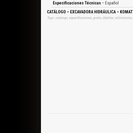
Estándar, Equipo Opcional, Cucharón de Uso Espe
Especificaciones Técnicas
– Español
Terminados de Talud, Cucharón Desga
CATÁLOGO – EXCAVADORA HIDRÁULICA – KOMATS