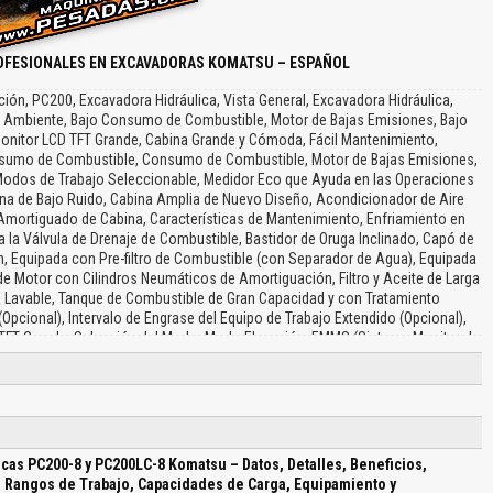
OFESIONALES EN EXCAVADORAS KOMATSU – ESPAÑOL
ón, PC200, Excavadora Hidráulica, Vista General, Excavadora Hidráulica,
 el Ambiente, Bajo Consumo de Combustible, Motor de Bajas Emisiones, Bajo
onitor LCD TFT Grande, Cabina Grande y Cómoda, Fácil Mantenimiento,
onsumo de Combustible, Consumo de Combustible, Motor de Bajas Emisiones,
 Modos de Trabajo Seleccionable, Medidor Eco que Ayuda en las Operaciones
ina de Bajo Ruido, Cabina Amplia de Nuevo Diseño, Acondicionador de Aire
 Amortiguado de Cabina, Características de Mantenimiento, Enfriamiento en
y a la Válvula de Drenaje de Combustible, Bastidor de Oruga Inclinado, Capó de
 Equipada con Pre-filtro de Combustible (con Separador de Agua), Equipada
e Motor con Cilindros Neumáticos de Amortiguación, Filtro y Aceite de Larga
na Lavable, Tanque de Combustible de Gran Capacidad y con Tratamiento
(Opcional), Intervalo de Engrase del Equipo de Trabajo Extendido (Opcional),
 TFT Grande, Selección del Modo, Modo Elevación, EMMS (Sistema Monitor de
, Función de Mantenimiento, Función de Memoria de Datos sobre Problemas,
izada para Excavadoras Hidráulicas, Láminas Anti-deslizantes, Palanca de
maño, Tabique Divisorio en Compartimento Bomba, Protectores Térmicos y del
ro, Hidráulicos, Tren de Rodaje, Capacidad de Refrigerante y Lubricantes, Pes
Combinación de Cucharon Excavadora, Brazo, Aguilón, Capacidad de Levante
tro de Giro, Altura del Gancho del Cucharón, Capacidad de Levantamiento,
cas PC200-8 y PC200LC-8 Komatsu – Datos, Detalles, Beneficios,
inal sobre el Lado, Capacidad de Levante con el Modo de Elevación, Equipo
, Rangos de Trabajo, Capacidades de Carga, Equipamiento y