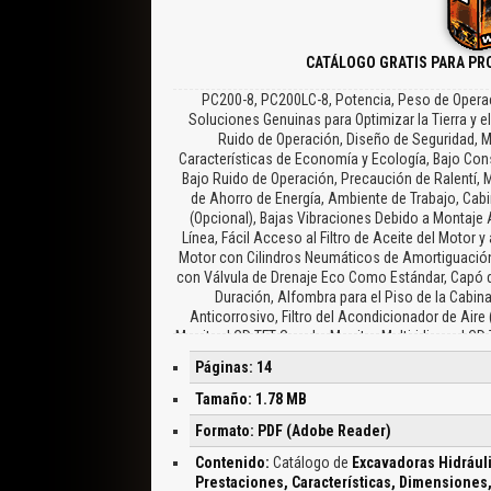
CATÁLOGO GRATIS PARA PR
PC200-8, PC200LC-8, Potencia, Peso de Operaci
Soluciones Genuinas para Optimizar la Tierra y
Ruido de Operación, Diseño de Seguridad, M
Características de Economía y Ecología, Bajo C
Bajo Ruido de Operación, Precaución de Ralentí,
de Ahorro de Energía, Ambiente de Trabajo, Cab
(Opcional), Bajas Vibraciones Debido a Montaje
Línea, Fácil Acceso al Filtro de Aceite del Motor 
Motor con Cilindros Neumáticos de Amortiguación,
con Válvula de Drenaje Eco Como Estándar, Capó d
Duración, Alfombra para el Piso de la Cabi
Anticorrosivo, Filtro del Acondicionador de Aire 
Monitor LCD TFT Grande, Monitor Multi-idioma LCD
Administración del Equipo), Función de Monitor
Páginas: 14
Características de Seguridad, Cabina Especial
Bloqueo, Espejos Laterales y Traseros de Gran Ta
Tamaño: 1.78 MB
Ventilador, Especificaciones, Motor, Sistema de Gi
Formato: PDF (Adobe Reader)
de Operación, Dimensiones, Alcance de Trabajo, 
con el Modo de Elevación, Alcance Desde el Cen
Contenido:
Catálogo de
Excavadoras Hidráuli
Capacidad Nominal sobre el Frente, Capacidad Nom
Prestaciones, Características, Dimensiones