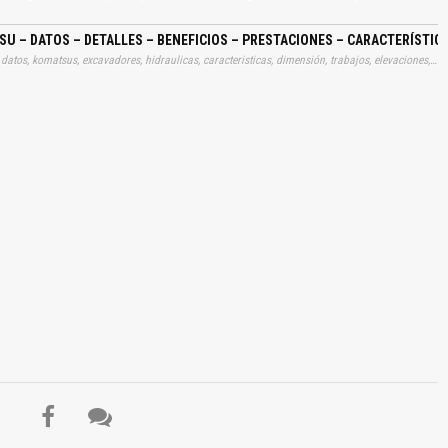
cial, Cucharón de Limpieza de Zanjas, Cucharón Trapezoidal, Cucharón para
rrador, Desgarrador de una Garra y Desgarrador de Tres Garras…
U – DATOS – DETALLES – BENEFICIOS – PRESTACIONES – CARACTERÍSTIC
Tags: catalogo, especificaciones, gratis, detalles, informacion, datos, komatsus, excavadores, hidraulicas, caracteristicas, dimensión, trabajos, elevaciones, equipos, especificación, aprender, descargas
El Título es incorrecto según el contenido.
Texto o Imagen de portada son erróneos.
No carga o no se visualiza el contenido.