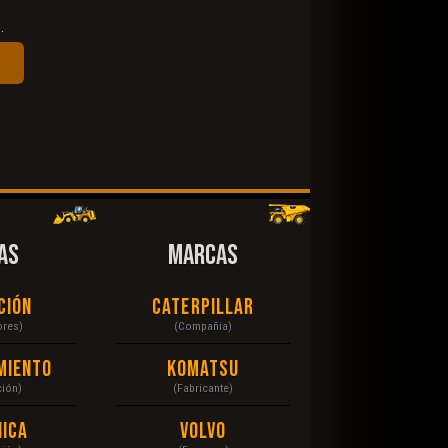
.
AS
MARCAS
ción
Caterpillar
ores)
(Compañia)
miento
Komatsu
ción)
(Fabricante)
ica
Volvo