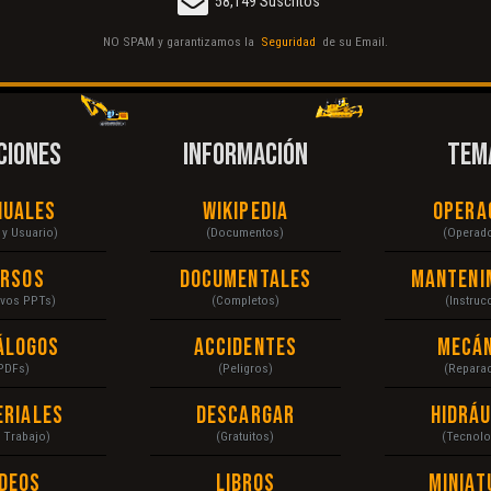
58,149 Suscritos
NO SPAM y garantizamos la
Seguridad
de su Email.
CIONES
INFORMACIÓN
TEM
nuales
Wikipedia
Opera
r y Usuario)
(Documentos)
(Operad
ursos
Documentales
Manteni
ivos PPTs)
(Completos)
(Instruc
álogos
Accidentes
Mecán
PDFs)
(Peligros)
(Repara
eriales
Descargar
Hidráu
a Trabajo)
(Gratuitos)
(Tecnolo
ídeos
Libros
Miniat