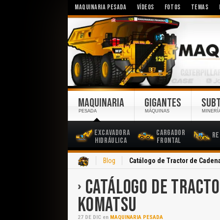
MAQUINARIA PESADA
VÍDEOS
FOTOS
TEMAS
MAQUINARIA
GIGANTES
SUB
PESADA
MÁQUINAS
MINERÍ
Excavadora
Cargador
Re
Hidráulica
Frontal
Inicio
Blog
Catálogo de Tractor de Caden
CATÁLOGO DE TRACTO
KOMATSU
27
DE
DIC
en
MAQUINARIA PESADA