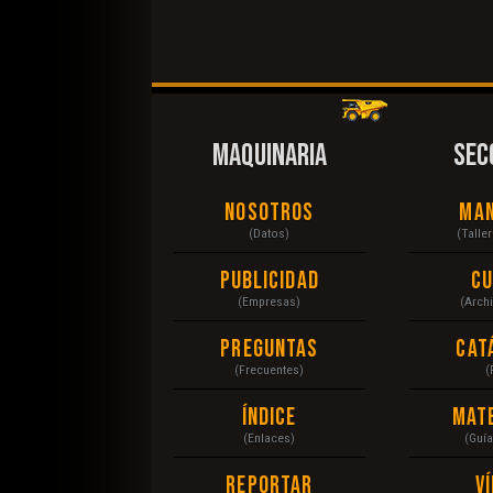
MAQUINARIA
SEC
Nosotros
Ma
(Datos)
(Talle
Publicidad
C
(Empresas)
(Arch
Preguntas
Cat
(Frecuentes)
(
Índice
Mat
(Enlaces)
(Guí
Reportar
V