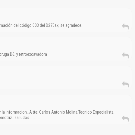
mación del código 003 del D275ax, se agradece.
 oruga D6, y retroexcavadora
 la Informacion…A tte: Carlos Antonio Molina,Tecnico Especialista
tomotriz…sa ludos………. …