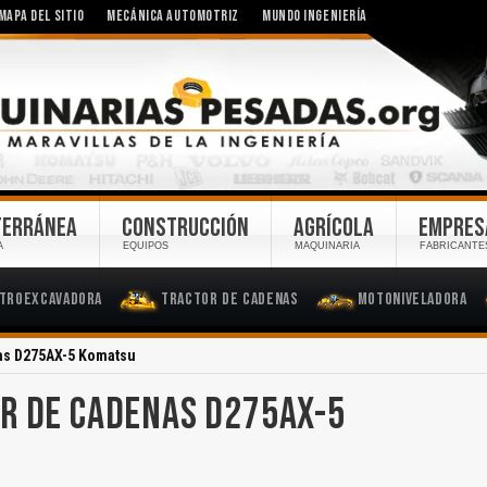
MAPA DEL SITIO
MECÁNICA AUTOMOTRIZ
MUNDO INGENIERÍA
TERRÁNEA
CONSTRUCCIÓN
AGRÍCOLA
EMPRES
A
EQUIPOS
MAQUINARIA
FABRICANTE
troexcavadora
Tractor de Cadenas
Motoniveladora
as D275AX-5 Komatsu
R DE CADENAS D275AX-5