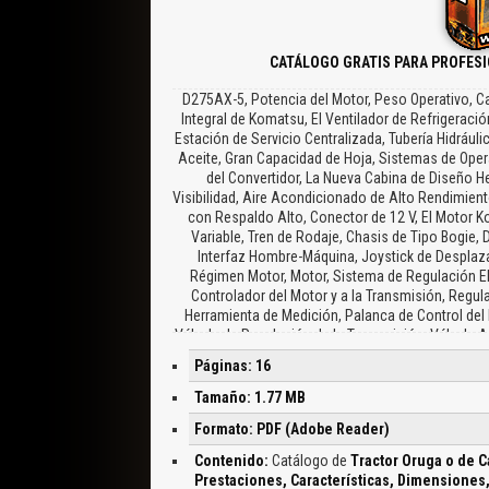
CATÁLOGO GRATIS PARA PROFES
D275AX-5, Potencia del Motor, Peso Operativo, Ca
Integral de Komatsu, El Ventilador de Refrigeraci
Estación de Servicio Centralizada, Tubería Hidráuli
Aceite, Gran Capacidad de Hoja, Sistemas de Ope
del Convertidor, La Nueva Cabina de Diseño H
Visibilidad, Aire Acondicionado de Alto Rendimie
con Respaldo Alto, Conector de 12 V, El Motor K
Variable, Tren de Rodaje, Chasis de Tipo Bogie,
Interfaz Hombre-Máquina, Joystick de Desplaz
Régimen Motor, Motor, Sistema de Regulación El
Controlador del Motor y a la Transmisión, Regula
Herramienta de Medición, Palanca de Control del 
Válvula de Regulación de la Transmisión, Válvula A
Dirección, Frenos ECMV, Válvula ECMV, Función
Páginas: 16
Disminución de Marcha Automática, Sistema de Dire
de Control de Tracción, Sistema de Control d
Tamaño: 1.77 MB
Convertidor de Par, Sistema de Bloqueo Automát
Formato: PDF (Adobe Reader)
Motor de Komatsu, Motor Limpio y Potente, Sistem
Refrigerado y de Alta Resistencia, Sistema de 
Contenido:
Catálogo de
Tractor Oruga o de C
Alimentación, Eficacia Mejorada con el Ventilado
Prestaciones, Características, Dimensiones