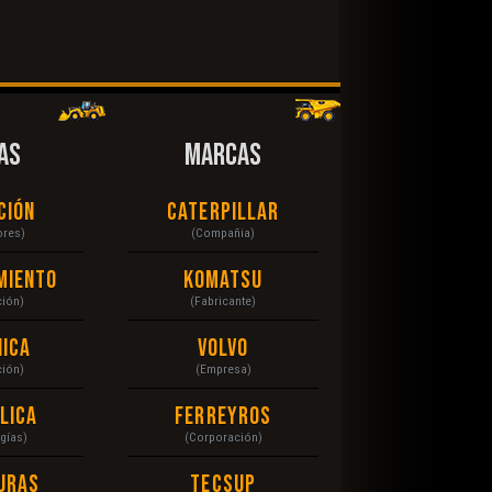
AS
MARCAS
ción
Caterpillar
ores)
(Compañia)
miento
Komatsu
ción)
(Fabricante)
ica
Volvo
ción)
(Empresa)
lica
Ferreyros
gías)
(Corporación)
uras
Tecsup