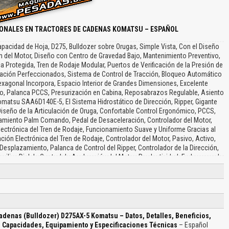
IONALES EN TRACTORES DE CADENAS KOMATSU – ESPAÑOL
pacidad de Hoja, D275, Bulldozer sobre Orugas, Simple Vista, Con el Diseño
ón del Motor, Diseño con Centro de Gravedad Bajo, Mantenimiento Preventivo,
ca Protegida, Tren de Rodaje Modular, Puertos de Verificación de la Presión de
ración Perfeccionados, Sistema de Control de Tracción, Bloqueo Automático
exagonal Incorpora, Espacio Interior de Grandes Dimensiones, Excelente
nto, Palanca PCCS, Presurización en Cabina, Reposabrazos Regulable, Asiento
omatsu SAA6D140E-5, El Sistema Hidrostático de Dirección, Ripper, Gigante
 Diseño de la Articulación de Oruga, Confortable Control Ergonómico, PCCS,
amiento Palm Comando, Pedal de Desaceleración, Controlador del Motor,
ectrónica del Tren de Rodaje, Funcionamiento Suave y Uniforme Gracias al
ción Electrónica del Tren de Rodaje, Controlador del Motor, Pasivo, Activo,
Desplazamiento, Palanca de Control del Ripper, Controlador de la Dirección,
uxiliar, Dial de Control de Aceleración del Motor, Productividad, Embragues de
 Pre programada de Selección de Velocidad de Desplazamiento, Función de
cción Hidrostático, Giro Suave y Potente, Motor Hidráulico, Frenos, Sistema
e Tracción, Panel de Control del Deslizamiento de las Zapatas de Oruga,
ico del Convertidor de Par, Nuevo Motor Ecot3, Innovadoras Tecnologías de
a HPCR de Alta Resistencia, Sistema EGR, Recirculación de Gases de Escape,
Refrigeración de Carga Air-to-Air, Nuevo Sistema de Combustión, Bomba de
adenas (Bulldozer) D275AX-5 Komatsu – Datos, Detalles, Beneficios,
r de Refrigeración del Motor de Accionamiento Hidrostático, Refrigerador de
, Capacidades, Equipamiento y Especificaciones Técnicas
– Español