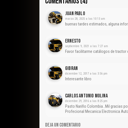
COMENTARIOS (4)
Juan Pablo
marzo 28, 2025 a las 10:13 am
buenas tardes estimados, alguna infor
Ernesto
septiembre 9, 2021 a las 7:27 am
Favor facilitarme catálogos de tractor
Gibran
diciembre 12, 2017 a las 3:56 pm
Interesante libro
CARLOS ANTONIO MOLINA
diciembre 29, 2016 a las 8:25 pm
Pasto Nariño Colombia…Mil gracias por
Profecional Mecanica Electronica Au
DEJA UN COMENTARIO