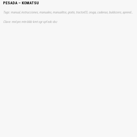
PESADA – KOMATSU
Tags: manual, instrucciones, manuales, manualitos, gratis, tractorES, oruga, cadenas, buldozers, aprender, descargas
Clave: mnl prc mtn bldz kmt sgr spf edc dsc