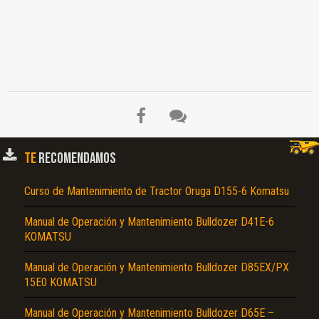
El Título es incorrecto según el contenido.
Texto o Imagen de portada son erróneos.
No carga o no se visualiza el contenido.
Reportar otro tipo de error...
TE
RECOMENDAMOS
Curso de Mantenimiento de Tractor Oruga D155-6 Komatsu
Manual de Operación y Mantenimiento Bulldozer D41E-6
KOMATSU
Manual de Operación y Mantenimiento Bulldozer D85EX/PX
15E0 KOMATSU
Manual de Operación y Mantenimiento Bulldozer D65E –