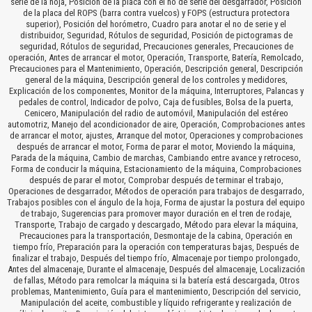
serie de la hoja, Posición de la placa con el no de serie del desgarrador, Posición
de la placa del ROPS (barra contra vuelcos) y FOPS (estructura protectora
superior), Posición del horómetro, Cuadro para anotar el no de serie y el
distribuidor, Seguridad, Rótulos de seguridad, Posición de pictogramas de
seguridad, Rótulos de seguridad, Precauciones generales, Precauciones de
operación, Antes de arrancar el motor, Operación, Transporte, Batería, Remolcado,
Precauciones para el Mantenimiento, Operación, Descripción general, Descripción
general de la máquina, Descripción general de los controles y medidores,
Explicación de los componentes, Monitor de la máquina, Interruptores, Palancas y
pedales de control, Indicador de polvo, Caja de fusibles, Bolsa de la puerta,
Cenicero, Manipulación del radio de automóvil, Manipulación del estéreo
automotriz, Manejo del acondicionador de aire, Operación, Comprobaciones antes
de arrancar el motor, ajustes, Arranque del motor, Operaciones y comprobaciones
después de arrancar el motor, Forma de parar el motor, Moviendo la máquina,
Parada de la máquina, Cambio de marchas, Cambiando entre avance y retroceso,
Forma de conducir la máquina, Estacionamiento de la máquina, Comprobaciones
después de parar el motor, Comprobar después de terminar el trabajo,
Operaciones de desgarrador, Métodos de operación para trabajos de desgarrado,
Trabajos posibles con el ángulo de la hoja, Forma de ajustar la postura del equipo
de trabajo, Sugerencias para promover mayor duración en el tren de rodaje,
Transporte, Trabajo de cargado y descargado, Método para elevar la máquina,
Precauciones para la transportación, Desmontaje de la cabina, Operación en
tiempo frío, Preparación para la operación con temperaturas bajas, Después de
finalizar el trabajo, Después del tiempo frío, Almacenaje por tiempo prolongado,
Antes del almacenaje, Durante el almacenaje, Después del almacenaje, Localización
de fallas, Método para remolcar la máquina si la batería está descargada, Otros
problemas, Mantenimiento, Guía para el mantenimiento, Descripción del servicio,
Manipulación del aceite, combustible y líquido refrigerante y realización de