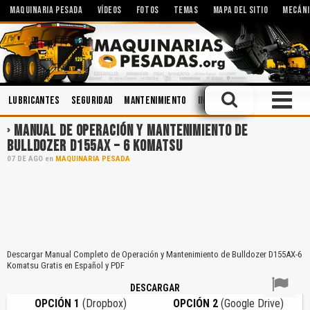
MAQUINARIA PESADA
VÍDEOS
FOTOS
TEMAS
MAPA DEL SITIO
MECÁNI
Lubricantes
Seguridad
Mantenimiento
Ingeniería
Minería
Ace
MANUAL DE OPERACIÓN Y MANTENIMIENTO DE
BULLDOZER D155AX – 6 KOMATSU
07
DE
AGO
en
MAQUINARIA PESADA
Descargar Manual Completo de Operación y Mantenimiento de Bulldozer D155AX-6
Komatsu Gratis en Español y PDF
DESCARGAR
OPCIÓN 1
(Dropbox)
OPCIÓN 2
(Google Drive)