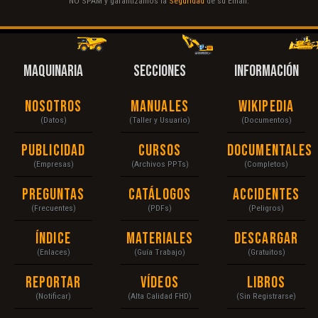
NO SPAM y garantizamos la
Seguridad
de su Email.
MAQUINARIA
SECCIONES
INFORMACIÓN
Nosotros
Manuales
Wikipedia
(Datos)
(Taller y Usuario)
(Documentos)
Publicidad
Cursos
Documentales
(Empresas)
(Archivos PPTs)
(Completos)
Preguntas
Catálogos
Accidentes
(Frecuentes)
(PDFs)
(Peligros)
Índice
Materiales
Descargar
(Enlaces)
(Guía Trabajo)
(Gratuitos)
Reportar
Vídeos
Libros
(Notificar)
(Alta Calidad FHD)
(Sin Registrarse)