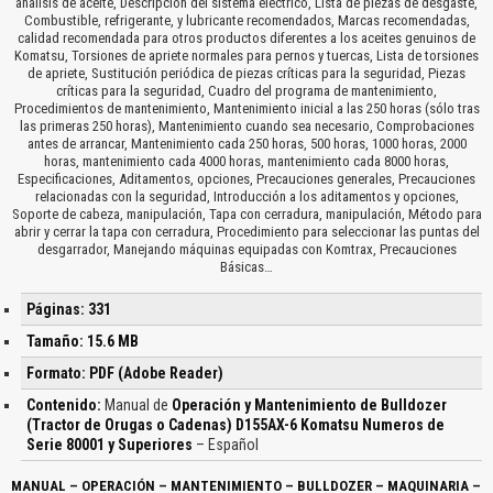
análisis de aceite, Descripción del sistema eléctrico, Lista de piezas de desgaste,
Combustible, refrigerante, y lubricante recomendados, Marcas recomendadas,
calidad recomendada para otros productos diferentes a los aceites genuinos de
Komatsu, Torsiones de apriete normales para pernos y tuercas, Lista de torsiones
de apriete, Sustitución periódica de piezas críticas para la seguridad, Piezas
críticas para la seguridad, Cuadro del programa de mantenimiento,
Procedimientos de mantenimiento, Mantenimiento inicial a las 250 horas (sólo tras
las primeras 250 horas), Mantenimiento cuando sea necesario, Comprobaciones
antes de arrancar, Mantenimiento cada 250 horas, 500 horas, 1000 horas, 2000
horas, mantenimiento cada 4000 horas, mantenimiento cada 8000 horas,
Especificaciones, Aditamentos, opciones, Precauciones generales, Precauciones
relacionadas con la seguridad, Introducción a los aditamentos y opciones,
Soporte de cabeza, manipulación, Tapa con cerradura, manipulación, Método para
abrir y cerrar la tapa con cerradura, Procedimiento para seleccionar las puntas del
desgarrador, Manejando máquinas equipadas con Komtrax, Precauciones
Básicas…
Páginas: 331
Tamaño: 15.6 MB
Formato: PDF (Adobe Reader)
Contenido:
Manual de
Operación y Mantenimiento de Bulldozer
(Tractor de Orugas o Cadenas) D155AX-6 Komatsu Numeros de
Serie 80001 y Superiores
– Español
MANUAL – OPERACIÓN – MANTENIMIENTO – BULLDOZER – MAQUINARIA –