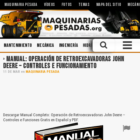
MAQUINARIA PESADA
VÍDEOS
FOTOS
TEMAS
MAPA DEL SITIO
MECÁNI
Mantenimiento
Mecánica
Ingeniería
Hidráulica
Minería
Operac
MANUAL: OPERACIÓN DE RETROEXCAVADORAS JOHN
DEERE – CONTROLES E FUNCIONAMIENTO
11
DE
MAR
en
MAQUINARIA PESADA
Descargar Manual Completo: Operación de Retroexcavadoras John Deere –
Controles e Funciones Gratis en Español y PDF.