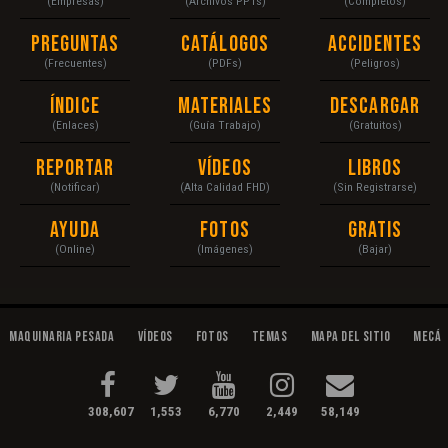
(Empresas)
(Archivos PPTs)
(Completos)
Preguntas
Catálogos
Accidentes
(Frecuentes)
(PDFs)
(Peligros)
Índice
Materiales
Descargar
(Enlaces)
(Guía Trabajo)
(Gratuitos)
Reportar
Vídeos
Libros
(Notificar)
(Alta Calidad FHD)
(Sin Registrarse)
Ayuda
Fotos
Gratis
(Online)
(Imágenes)
(Bajar)
Maquinaria Pesada
Vídeos
Fotos
Temas
Mapa del Sitio
Mecán
308,607
1,553
6,770
2,449
58,149