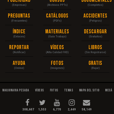
Publicidad
Cursos
Documentales
(Empresas)
(Archivos PPTs)
(Completos)
Preguntas
Catálogos
Accidentes
(Frecuentes)
(PDFs)
(Peligros)
Índice
Materiales
Descargar
(Enlaces)
(Guía Trabajo)
(Gratuitos)
Reportar
Vídeos
Libros
(Notificar)
(Alta Calidad FHD)
(Sin Registrarse)
Ayuda
Fotos
Gratis
(Online)
(Imágenes)
(Bajar)
Maquinaria Pesada
Vídeos
Fotos
Temas
Mapa del Sitio
Mecán
308,607
1,553
6,770
2,449
58,149