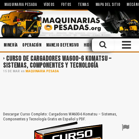
MAQUINARIA PESADA
VÍDEOS
FOTOS
TEMAS
MAPA DEL SITIO
MECÁNI
Minería
Operación
Manejo Defensivo
Hidráulica
Cucharones
C
CURSO DE CARGADORES WA600-6 KOMATSU –
SISTEMAS, COMPONENTES Y TECNOLOGÍA
15
DE
MAR
en
MAQUINARIA PESADA
Descargar Curso Completo: Cargadores WA600-6 Komatsu – Sistemas,
Componentes y Tecnología Gratis en Español y PDF.