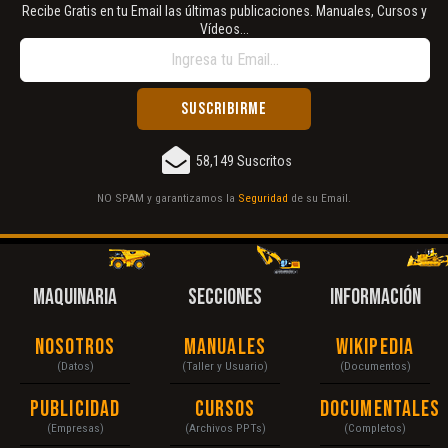
Recibe Gratis en tu Email las últimas publicaciones. Manuales, Cursos y
Vídeos...
58,149 Suscritos
NO SPAM y garantizamos la
Seguridad
de su Email.
MAQUINARIA
SECCIONES
INFORMACIÓN
Nosotros
Manuales
Wikipedia
(Datos)
(Taller y Usuario)
(Documentos)
Publicidad
Cursos
Documentales
(Empresas)
(Archivos PPTs)
(Completos)