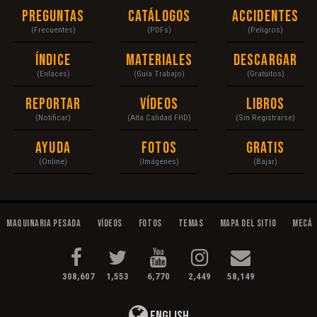
Preguntas
Catálogos
Accidentes
(Frecuentes)
(PDFs)
(Peligros)
Índice
Materiales
Descargar
(Enlaces)
(Guía Trabajo)
(Gratuitos)
Reportar
Vídeos
Libros
(Notificar)
(Alta Calidad FHD)
(Sin Registrarse)
Ayuda
Fotos
Gratis
(Online)
(Imágenes)
(Bajar)
Maquinaria Pesada
Vídeos
Fotos
Temas
Mapa del Sitio
Mecán
308,607
1,553
6,770
2,449
58,149
English