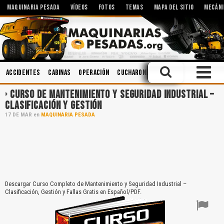
MAQUINARIA PESADA
VÍDEOS
FOTOS
TEMAS
MAPA DEL SITIO
MECÁNI
Accidentes
Cabinas
Operación
Cucharones
Hidráulica
Minería
CURSO DE MANTENIMIENTO Y SEGURIDAD INDUSTRIAL –
CLASIFICACIÓN Y GESTIÓN
17
DE
MAR
en
MAQUINARIA PESADA
Descargar Curso Completo de Mantenimiento y Seguridad Industrial –
Clasificación, Gestión y Fallas Gratis en Español/PDF.