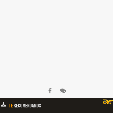
Seguimiento y Control de la Decisión Tomada, Método Implementación, Gestión
Mantenimiento, Análisis Situación Actual, Política de Mantenimiento, Grupo Piloto,
Recopilar y Ordenar Datos, Procesar Información, Analizar Resultados,
Readaptación del Sistema, Ampliar Gestión, Organigrama del Departamento de
Mantenimiento, Jefe de Departamento Mantenimiento, Supervisor
Electromecánico, Supervisor de Obras Civiles, Gerencia de Infraestructura y
Mantenimiento, Control Sistemático, Mantenimiento de Infraestructura, Electro-
Medicina, Conclusiones, Seguridad Laboral, Herramienta, Maquinarias…
TE
RECOMENDAMOS