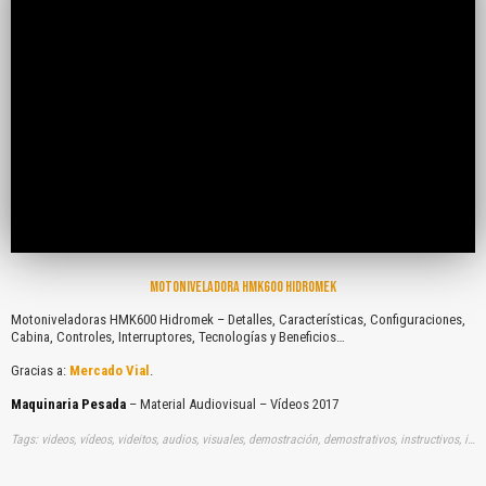
MOTONIVELADORA HMK600 HIDROMEK
Motoniveladoras HMK600 Hidromek – Detalles, Características, Configuraciones,
Cabina, Controles, Interruptores, Tecnologías y Beneficios…
Gracias a:
Mercado Vial
.
Maquinaria Pesada
– Material Audiovisual – Vídeos 2017
Tags: videos, vídeos, videitos, audios, visuales, demostración, demostrativos, instructivos, instrucción, audiovisuales, gratuito, gratis, motoniveladoras, hidromek, detalles, caracteristicas, configuraciones, cabinas, controles, interruptores, tecnologias, beneficios, youtube