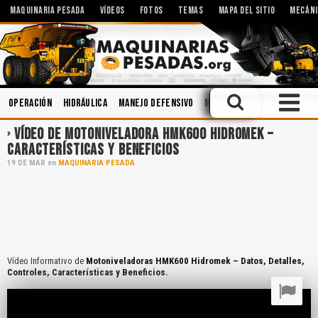
MAQUINARIA PESADA
VÍDEOS
FOTOS
TEMAS
MAPA DEL SITIO
MECÁNI
Operación
Hidráulica
Manejo Defensivo
Minería
Cucharones
I
VÍDEO DE MOTONIVELADORA HMK600 HIDROMEK –
CARACTERÍSTICAS Y BENEFICIOS
19
DE
MAR
en
MAQUINARIA PESADA
Vídeo Informativo de
Motoniveladoras HMK600 Hidromek – Datos, Detalles,
Controles, Características y Beneficios.