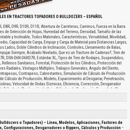
LES EN TRACTORES TOPADORES O BULLDOZERS – ESPAÑOL
, D8R, D9R, D10R, D11R, Abertura de Carreteras, Caminos, Fuerza en la Barra
ores de Selección de Hojas, Humedad del Terreno, Densidad, Tamaño de las
ntable y Inclinable, Todos Materiales, Características, Versatilidad, Movilidad,
edio, Capacidad de Carga, Empuje y Carga de Material para Distancias Largas,
os Lados, Doble Cilindros de Inclinación, Controles, Llenamiento de Balas,
Empujar Siempre, Acabado Nivelado, Que es un Tractore de Cadenas?, Tren de
D7R, D5N-D6N-D6RD7R, Estándar XL, Tipos de Tren de Rodajes, Suspendidos,
o, Rellenos Sanitarios, Forestal, Protección de los Cilindros, Protección del
es Radiales, Vástagos Múltiples, Trabajos Generales, Angulo del Diente,
ontrapesas, Contrapeso, Cabrestantes, Simulación de Cálculo de Producción
 de Cálculo de Producción, Modelo, Esparcimiento al Desgarrar, Penetración,
iobras, Velocidad de Ondas Sísmicas, Eficiencia, Corrección, Desgarrador
de Cálculo de Producción de Hoja, Cálculos de Producción Fuera de la Obra,
Material, Operador, Método Utilizado, Eficiencia de Trabajo, Factores de
, Material, Densidad, Sistema, Pendiente, Operador, Eficiencia, Estimación…
Bulldozers o Topadores) – Línea, Modelos, Aplicaciones, Factores de
s, Configuraciones, Desgarradores o Rippers, Cálculos y Producción
–