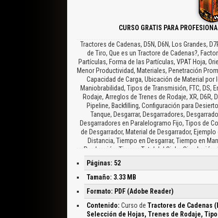
CURSO GRATIS PARA PROFESIONA
Tractores de Cadenas, D5N, D6N, Los Grandes, D7R
de Tiro, Que es un Tractore de Cadenas?, Fact
Partículas, Forma de las Partículas, VPAT Hoja, Orie
Menor Productividad, Materiales, Penetración Prom
Capacidad de Carga, Ubicación de Material por l
Maniobrabilidad, Tipos de Transmisión, FTC, DS, 
Rodaje, Arreglos de Trenes de Rodaje, XR, D6R, 
Pipeline, Backfilling, Configuración para Desiert
Tanque, Desgarrar, Desgarradores, Desgarrador
Desgarradores en Paralelogramo Fijo, Tipos de C
de Desgarrador, Material de Desgarrador, Ejemplo
Distancia, Tiempo en Desgarrar, Tiempo en Man
Producción, Tiempo Total del Ciclo, Simulación 
Producción Estimada, Factores de Corrección, 
Páginas: 52
Corrección, Producción, Estimación, Maquina, Obra
Tamaño: 3.33 MB
Formato: PDF (Adobe Reader)
Contenido:
Curso de
Tractores de Cadenas (
Selección de Hojas, Trenes de Rodaje, Tipo