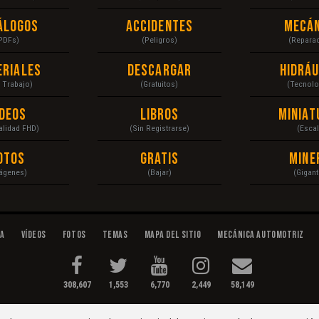
álogos
Accidentes
Mecán
PDFs)
(Peligros)
(Repara
eriales
Descargar
Hidráu
a Trabajo)
(Gratuitos)
(Tecnolo
ídeos
Libros
Miniat
Calidad FHD)
(Sin Registrarse)
(Escal
otos
Gratis
Mine
ágenes)
(Bajar)
(Gigant
da
Vídeos
Fotos
Temas
Mapa del Sitio
Mecánica Automotriz
308,607
1,553
6,770
2,449
58,149
tenimiento...
Condiciones
|