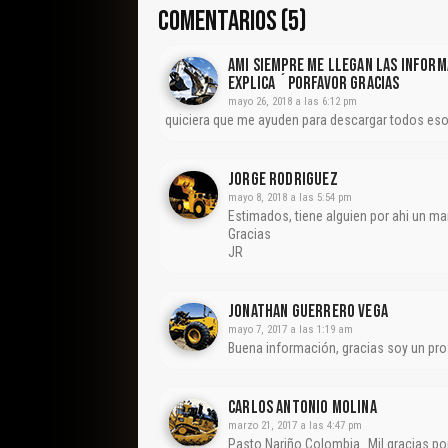
COMENTARIOS (5)
Ami Siempre Me Llegan Las Inform
Explica ´porfavor Gracias
mayo 26, 2018 a las 6:12 pm
quiciera que me ayuden para descargar todos eso
Jorge Rodriguez
mayo 8, 2018 a las 5:54 pm
Estimados, tiene alguien por ahi un ma
Gracias
JR
Jonathan Guerrero Vega
mayo 7, 2017 a las 1:19 am
Buena información, gracias soy un pr
CARLOS ANTONIO MOLINA
marzo 21, 2017 a las 4:47 pm
Pasto Nariño Colombia…Mil gracias por