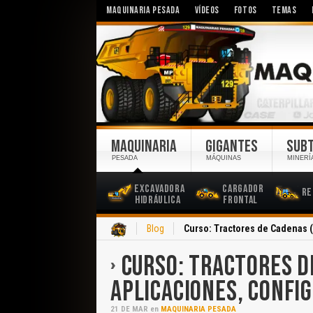
MAQUINARIA PESADA
VÍDEOS
FOTOS
TEMAS
MAQUINARIA
GIGANTES
SUB
PESADA
MÁQUINAS
MINERÍ
Excavadora
Cargador
Re
Hidráulica
Frontal
Inicio
Blog
Curso: Tractores de Cadenas (
CURSO: TRACTORES D
APLICACIONES, CONFI
21
DE
MAR
en
MAQUINARIA PESADA