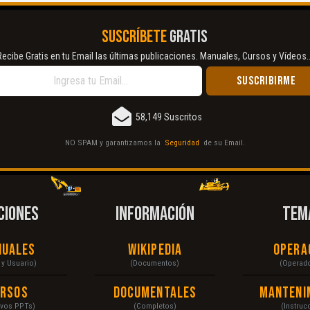
SUSCRÍBETE
GRATIS
Recibe Gratis en tu Email las últimas publicaciones. Manuales, Cursos y Vídeos..
58,149 Suscritos
NO SPAM y garantizamos la
Seguridad
de su Email.
CIONES
INFORMACIÓN
TEM
nuales
Wikipedia
Opera
r y Usuario)
(Documentos)
(Operad
ursos
Documentales
Manteni
ivos PPTs)
(Completos)
(Instruc