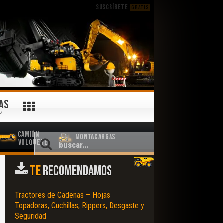
SUSCRÍBETE
GRATIS
AS
S
Camión
Montacargas
Volquete
TE
RECOMENDAMOS
Tractores de Cadenas – Hojas
Topadoras, Cuchillas, Rippers, Desgaste y
Seguridad