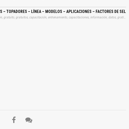
 – TOPADORES – LÍNEA – MODELOS – APLICACIONES – FACTORES DE SELE
Tags: curso, cursos, manuales, instrucciones, libros, instrucción, gratuito, gratuitos, capacitación, entrenamiento, capacitaciones, información, datos, gratis, descargar, tractores, cadenas, bulldozers, topadores, lineas, modelos, aplicaciones, factores, selecciones, hojas, trenes, rodajes, tipos, configuraciones, desgarradores, rippers, calculos, producciones, aprender, descargas
El Título es incorrecto según el contenido.
Texto o Imagen de portada son erróneos.
No carga o no se visualiza el contenido.