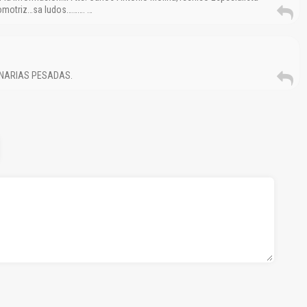
tomotriz…sa ludos………. …
NARIAS PESADAS.