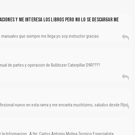
Reportar otro tipo de error...
aciones Y Me Interesa Los Libros Pero No Lo Se Descargar Me
 manuales que siempre me llega yo soy instructor gracias
nual de partes y operacion de Bulldozer Caterpillar D9R????
ofesional nuevo en esta rama y me encanta muchísimo, saludos desde Perú
 la Informacion…A tte: Carlos Antonio Molina,Tecnico Especialista