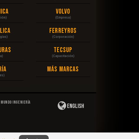
ica
Volvo
ción)
(Empresa)
lica
Ferreyros
gías)
(Corporación)
uras
Tecsup
a)
(Capacitación)
ría
Más Marcas
es)
Mundo Ingeniería
English
Privacidad
|
Derechos de Autor
|
Responsabilidad