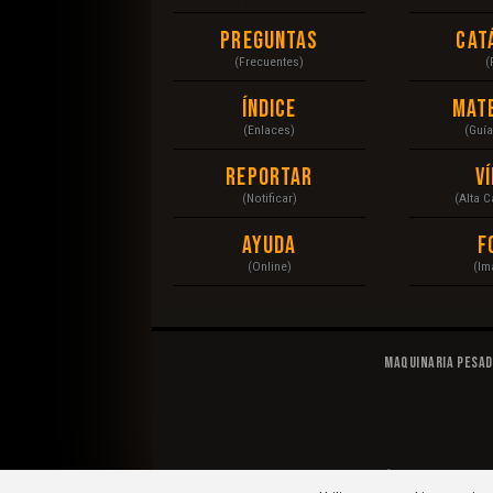
Preguntas
Cat
(Frecuentes)
(
Índice
Mat
(Enlaces)
(Guí
Reportar
V
(Notificar)
(Alta 
Ayuda
F
(Online)
(Im
Maquinaria Pesa
© 2020 Maquinaria Pesada. Operación, Mecánica, Man