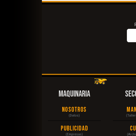
MAQUINARIA
SEC
Nosotros
Ma
(Datos)
(Talle
Publicidad
C
(Empresas)
(Arch