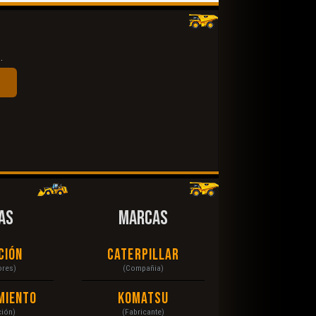
.
AS
MARCAS
ción
Caterpillar
ores)
(Compañia)
miento
Komatsu
ción)
(Fabricante)