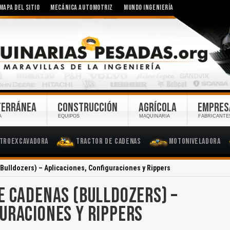
MAPA DEL SITIO
MECÁNICA AUTOMOTRIZ
MUNDO INGENIERÍA
TERRÁNEA
CONSTRUCCIÓN
AGRÍCOLA
EMPRES
A
EQUIPOS
MAQUINARIA
FABRICANTE
troexcavadora
Tractor de Cadenas
Motoniveladora
Bulldozers) – Aplicaciones, Configuraciones y Rippers
E CADENAS (BULLDOZERS) –
GURACIONES Y RIPPERS