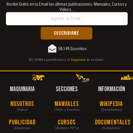
Recibe Gratis en tu Email las últimas publicaciones. Manuales, Cursos y
Vídeos...
58,149 Suscritos
NO SPAM y garantizamos la
Seguridad
de su Email.
MAQUINARIA
SECCIONES
INFORMACIÓN
Nosotros
Manuales
Wikipedia
(Datos)
(Taller y Usuario)
(Documentos)
Publicidad
Cursos
Documentales
(Empresas)
(Archivos PPTs)
(Completos)