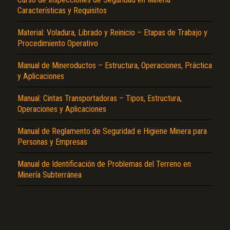
Características y Requisitos
Material: Voladura, Librado y Reinicio – Etapas de Trabajo y
Procedimiento Operativo
Manual de Mineroductos – Estructura, Operaciones, Práctica
y Aplicaciones
El Título es incorrecto según el contenido.
Manual: Cintas Transportadoras – Tipos, Estructura,
Operaciones y Aplicaciones
Texto o Imagen de portada son erróneos.
Manual de Reglamento de Seguridad e Higiene Minera para
No carga o no se visualiza el contenido.
Personas y Empresas
Reportar otro tipo de error...
Manual de Identificación de Problemas del Terreno en
Minería Subterránea