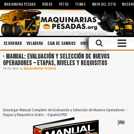
MAQUINARIA PESADA
VÍDEOS
FOTOS
TEMAS
MAPA DEL SITIO
MECÁNI
Seguridad
Voladura
Caja de Cambios
Hidráulica
Accidentes
Im
MANUAL: EVALUACIÓN Y SELECCIÓN DE NUEVOS
OPERADORES – ETAPAS, NIVELES Y REQUISITOS
08
DE
MAY
en
MAQUINARIA PESADA
Descargar Manual Completo de Evaluación y Selección de Nuevos Operadores –
Etapas y Requisitos Gratis – Español/PDF.