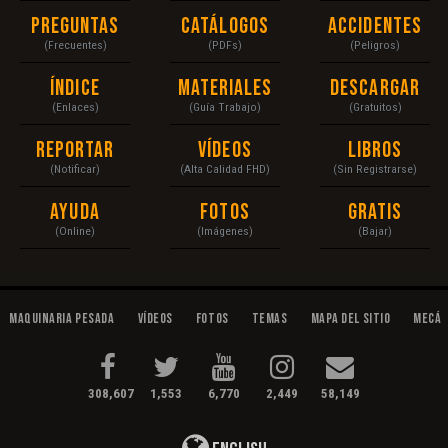
Preguntas
Catálogos
Accidentes
(Frecuentes)
(PDFs)
(Peligros)
Índice
Materiales
Descargar
(Enlaces)
(Guía Trabajo)
(Gratuitos)
Reportar
Vídeos
Libros
(Notificar)
(Alta Calidad FHD)
(Sin Registrarse)
Ayuda
Fotos
Gratis
(Online)
(Imágenes)
(Bajar)
Maquinaria Pesada
Vídeos
Fotos
Temas
Mapa del Sitio
Mecán
308,607
1,553
6,770
2,449
58,149