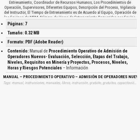
Entrenamiento, Coordinador de Recursos Humanos, Los Procedimientos de
Operación, Supervisores, Diferentes Equipos, Descripción del Proceso, Vigilancia
del Instructor, El Tiempo de Entrenamiento es de Acuerdo al Equipo, Operación de
los Equipos de MBM, Número de Horas de Entrenamiento Requeridas por Equipo
Equipos de Producción, Equipo, Volquete, Cargador 992, 994, Tractor, D9R / D10R,
Páginas: 7
Perforad DMM2, Pala, Operaciones Mina, Condiciones Normales…
Tamaño: 0.32 MB
Formato: PDF (Adobe Reader)
Contenido:
Manual de
Procedimiento Operativo de Admisión de
Operadores Nuevos- Evaluación, Selección, Etapas del Trabajo,
Niveles, Requisitos en Minería y Proyectos, Procesos, Niveles,
Horas y Riesgos Potenciales
– Información
MANUAL – PROCEDIMIENTO OPERATIVO – ADMISIÓN DE OPERADORES NUEVOS
Tags: manual, instrucciones, manuales, libros, instrucción, gratuito, gratuitos, capacitación, entrenamiento, capacitaciones, información, datos, gratis, descargar, guías, guias, procedimientos, operativos, admisiones, operadores, nuevos, evaluaciones, selecciones, etapas, trabajos, niveles, requisitos, minerias, proyectos, procesos, niveles, horas, riesgos, potenciales, aprender, descargas