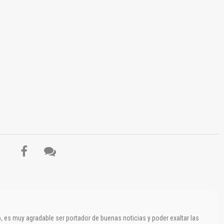
El Título es incorrecto según el contenido.
Texto o Imagen de portada son erróneos.
No carga o no se visualiza el contenido.
Reportar otro tipo de error...
 es muy agradable ser portador de buenas noticias y poder exaltar las