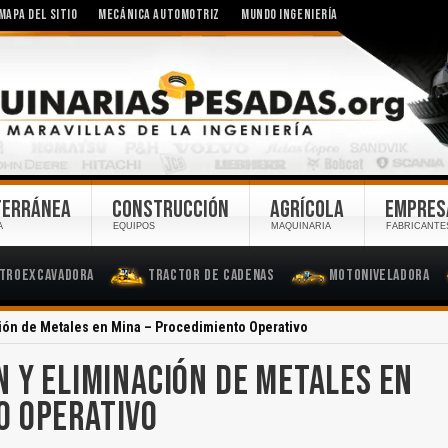
MAPA DEL SITIO
MECÁNICA AUTOMOTRIZ
MUNDO INGENIERÍA
TERRÁNEA
CONSTRUCCIÓN
AGRÍCOLA
EMPRES
A
EQUIPOS
MAQUINARIA
FABRICANTE
troexcavadora
Tractor de Cadenas
Motoniveladora
ción de Metales en Mina – Procedimiento Operativo
N Y ELIMINACIÓN DE METALES EN
O OPERATIVO