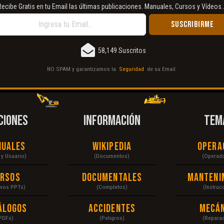
Recibe Gratis en tu Email las últimas publicaciones. Manuales, Cursos y Vídeos..
58,149 Suscritos
NO SPAM y garantizamos la
Seguridad
de su Email.
CIONES
INFORMACIÓN
TEM
nuales
Wikipedia
Opera
r y Usuario)
(Documentos)
(Operad
ursos
Documentales
Manteni
ivos PPTs)
(Completos)
(Instruc
álogos
Accidentes
Mecán
PDFs)
(Peligros)
(Repara