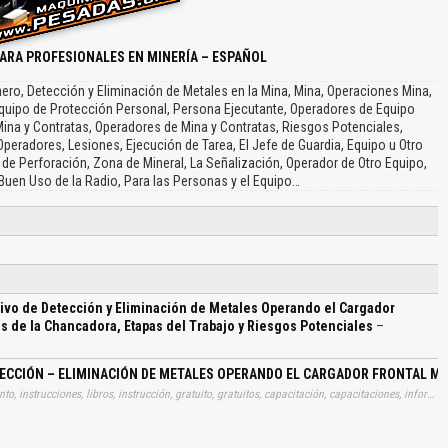
PARA PROFESIONALES EN MINERÍA – ESPAÑOL
ro, Detección y Eliminación de Metales en la Mina, Mina, Operaciones Mina,
uipo de Protección Personal, Persona Ejecutante, Operadores de Equipo
na y Contratas, Operadores de Mina y Contratas, Riesgos Potenciales,
peradores, Lesiones, Ejecución de Tarea, El Jefe de Guardia, Equipo u Otro
e de Perforación, Zona de Mineral, La Señalización, Operador de Otro Equipo,
Buen Uso de la Radio, Para las Personas y el Equipo…
ivo de Detección y Eliminación de Metales Operando el Cargador
 de la Chancadora, Etapas del Trabajo y Riesgos Potenciales
–
TECCIÓN – ELIMINACIÓN DE METALES OPERANDO EL CARGADOR FRONTAL M
Tags: material, materiales, utilidad, utilitario, archivo, documento, instrucciones, libros, instrucción, gratuito, gratuitos, capacitación, capacitaciones, información, datos, gratis, descargar, procedimientos, operativos, detecciones, eliminaciones, metales, operandos, cargadores, frontales, mineros, protecciones, componentes, chancadoras, etapas, trabajos, riesgos, potenciales, aprender, descargas