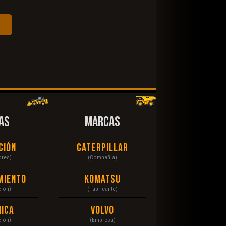
.
AS
MARCAS
ción
Caterpillar
ores)
(Compañia)
miento
Komatsu
ción)
(Fabricante)
ica
Volvo
ción)
(Empresa)