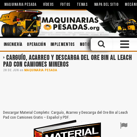
MAQUINARIA PESADA
VÍDEOS
FOTOS
TEMAS
MAPA DEL SITIO
MECÁNI
Ingeniería
Operación
Implementos
Motores
Aceites
Cucharo
CARGUÍO, ACARREO Y DESCARGA DEL ORE BIN AL LEACH
PAD CON CAMIONES MINEROS
28
DE
JUN
en
MAQUINARIA PESADA
Descargar Material Completo: Carguío, Acarreo y Descarga del Ore Bin al Leach
Pad con Camiones Gratis – Español y PDF.