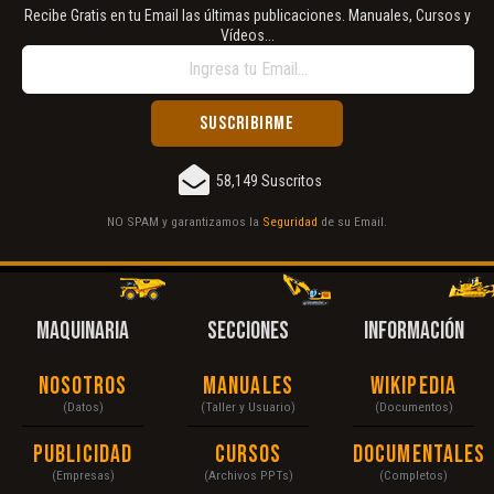
Recibe Gratis en tu Email las últimas publicaciones. Manuales, Cursos y
Vídeos...
58,149 Suscritos
NO SPAM y garantizamos la
Seguridad
de su Email.
MAQUINARIA
SECCIONES
INFORMACIÓN
Nosotros
Manuales
Wikipedia
(Datos)
(Taller y Usuario)
(Documentos)
Publicidad
Cursos
Documentales
(Empresas)
(Archivos PPTs)
(Completos)