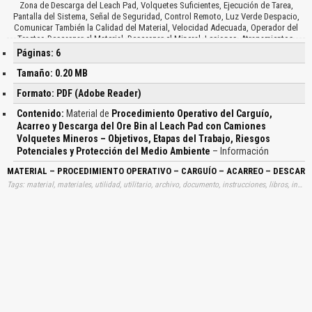
Zona de Descarga del Leach Pad, Volquetes Suficientes, Ejecución de Tarea,
Pantalla del Sistema, Señal de Seguridad, Control Remoto, Luz Verde Despacio,
Comunicar También la Calidad del Material, Velocidad Adecuada, Operador del
Tractor, Descargar el Material, Descargar el Mineral, Lesiones, Atrapamientos,
Volcadura Daño al Equipo, Comunicar por Radio al Equipo Respectivo, Derrame de
Páginas: 6
Petróleo, Inspección a Medio Tiempo y al Final, Poca Visibilidad, Exceso de Lluvia,
Problemas de Salud…
Tamaño: 0.20 MB
Formato: PDF (Adobe Reader)
Contenido:
Material de
Procedimiento Operativo del Carguío,
Acarreo y Descarga del Ore Bin al Leach Pad con Camiones
Volquetes Mineros – Objetivos, Etapas del Trabajo, Riesgos
Potenciales y Protección del Medio Ambiente
– Información
MATERIAL – PROCEDIMIENTO OPERATIVO – CARGUÍO – ACARREO – DESCARG
Tags: material, materiales, utilidad, utilitario, archivo, documento, instrucciones, libros, instrucción, gratuito, gratuitos, capacitación, capacitaciones, información, datos, gratis, descargar, procedimientos, operativos, carguios, acarreos, descargas, ores, bines, leach, pades, camiones, volquetes, mineros, objetivos, etapas, trabajos, riesgos, potenciales, protecciones, medios, ambientes, aprender, descargas