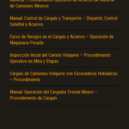
de Camiones Mineros
Manual: Control de Carguío y Transporte – Dispatch, Control
Satelital y Acarreo
Curso de Riesgos en el Carguío y Acarreo – Operación de
Maquinaria Pesada
El Título es incorrecto según el contenido.
Inspección Inicial del Camión Volquete – Procedimiento
Operativo en Mina y Etapas
Texto o Imagen de portada son erróneos.
Carguío de Camiones Volquete con Excavadoras Hidráulicas
No carga o no se visualiza el contenido.
– Procedimiento
Reportar otro tipo de error...
Manual: Operación del Cargador Frontal Minero –
Procedimiento de Carguío