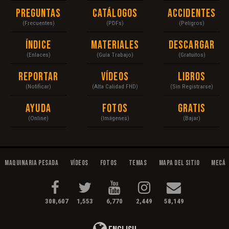
Preguntas
Catálogos
Accidentes
(Frecuentes)
(PDFs)
(Peligros)
Índice
Materiales
Descargar
(Enlaces)
(Guía Trabajo)
(Gratuitos)
Reportar
Vídeos
Libros
(Notificar)
(Alta Calidad FHD)
(Sin Registrarse)
Ayuda
Fotos
Gratis
(Online)
(Imágenes)
(Bajar)
Maquinaria Pesada
Vídeos
Fotos
Temas
Mapa del Sitio
Mecán
308,607
1,553
6,770
2,449
58,149